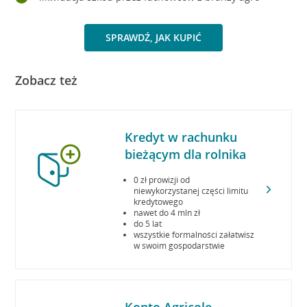
SPRAWDŹ, JAK KUPIĆ
Zobacz też
Kredyt w rachunku
bieżącym dla rolnika
0 zł prowizji od
niewykorzystanej części limitu
kredytowego
nawet do 4 mln zł
do 5 lat
wszystkie formalności załatwisz
w swoim gospodarstwie