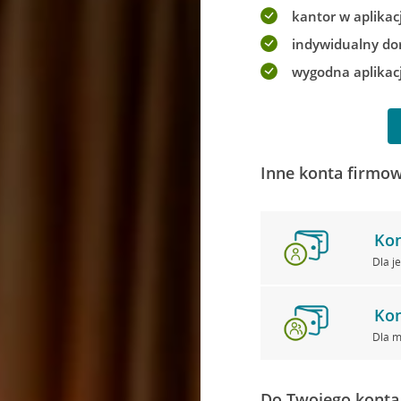
kantor w aplikacj
indywidualny do
wygodna aplikac
Inne konta firmow
Kon
Dla j
Kon
Dla m
Do Twojego konta