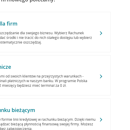
la firm
szczędzanie dla swojego biznesu. Wybierz Rachunek
ć środki i nie tracić do nich stałego dostępu lub wybierz
systematycznie oszczędzaj.
nicze
ami od swoich klientów na przejrzystych warunkach -
minali płatniczych w naszym banku. W programie Polska
miesięcy będziesz mieć terminal za 0 zł.
unku bieżącym
 formie linii kredytowej w rachunku bieżącym. Dzięki niemu
ądzać bieżącą płynnością finansową swojej firmy. Możesz
 bez zabezpieczenia.