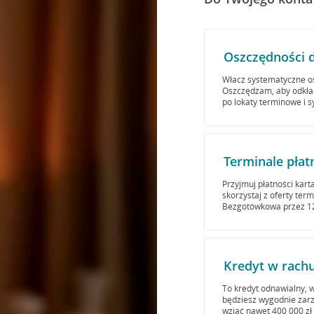
Oszczędności d
Włacz systematyczne o
Oszczędzam, aby odkłada
po lokaty terminowe i 
Terminale płat
Przyjmuj płatności kart
skorzystaj z oferty ter
Bezgotówkowa przez 12 
Kredyt w rach
To kredyt odnawialny, w
będziesz wygodnie zarz
wziąć nawet 400 000 zł