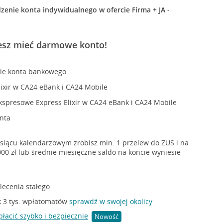
dzenie konta indywidualnego w ofercie Firma + JA
-
esz mieć darmowe konto!
ie konta bankowego
ixir w CA24 eBank i CA24 Mobile
kspresowe Express Elixir w CA24 eBank i CA24 Mobile
onta
siącu kalendarzowym zrobisz min. 1 przelew do ZUS i na
000 zł lub średnie miesięczne saldo na koncie wyniesie
zlecenia stałego
k 3 tys. wpłatomatów
sprawdź w swojej okolicy
płacić szybko i bezpiecznie
Nowość