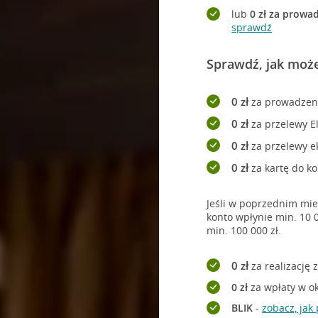
lub
0 zł za prowa
sprawdź
Sprawdź, jak moż
0 zł
za prowadzen
0 zł
za przelewy El
0 zł
za przelewy e
0 zł
za kartę do k
Jeśli w poprzednim mie
konto wpłynie min. 10 
min. 100 000 zł.
0 zł
za realizację 
0 zł
za wpłaty w o
BLIK
-
zobacz, jak 