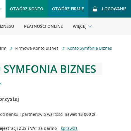
OTWÓRZ KONTO
OTWÓRZ FIRMIĘ
LOGOWANIE
BIZNESU
PŁATNOŚCI ONLINE
WIĘCEJ
firm
Firmowe Konto Biznes
Konto Symfonia Biznes
 SYMFONIA BIZNES
m
orzystaj
i od banku i partnerów o wartości
nawet 13 000 zł
-
ejestracji ZUS i VAT za darmo
-
sprawdź