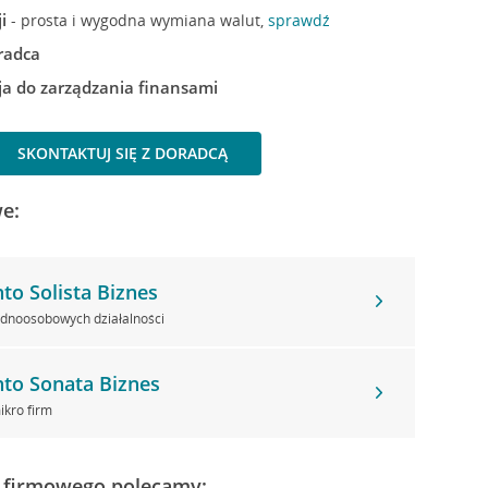
i
- prosta i wygodna wymiana walut,
sprawdź
radca
ja do zarządzania finansami
SKONTAKTUJ SIĘ Z DORADCĄ
e:
to Solista Biznes
ednoosobowych działalności
to Sonata Biznes
ikro firm
 firmowego polecamy: