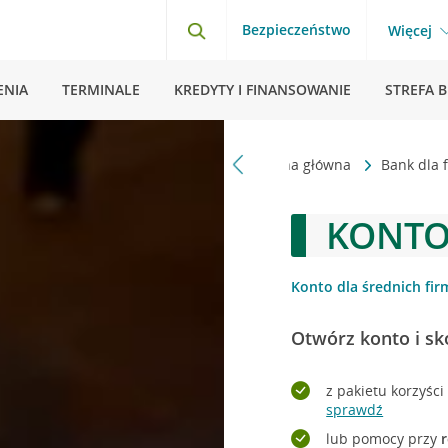
Bezpieczeństwo
Więcej
ENIA
TERMINALE
KREDYTY I FINANSOWANIE
STREFA 
Strona główna
Bank dla 
KONTO
Konto dla średnich fir
Otwórz konto i sk
z pakietu korzyśc
sprawdź
lub pomocy przy
r