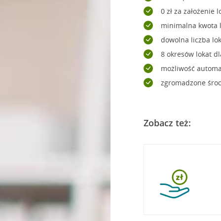
0 zł za założenie l
minimalna kwota l
dowolna liczba lo
8 okresów lokat d
możliwość automat
zgromadzone śro
Zobacz też: