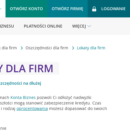
OTWÓRZ KONTO
OTWÓRZ FIRMIĘ
LOGOWANIE
BIZNESU
PŁATNOŚCI ONLINE
WIĘCEJ
 dla firm
Oszczędności dla firm
Lokaty dla firm
Y DLA FIRM
zczędności na dłużej
amach
Konta Biznes
pozwoli Ci odłożyć nadwyżki
yszłości mogą stanowić zabezpieczenie kredytu. Czas
 i rodzaj
oprocentowania
możesz dopasować do swoich
anie