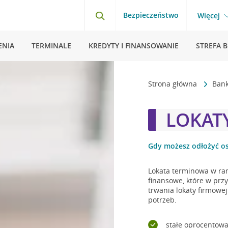
Bezpieczeństwo
Więcej
ENIA
TERMINALE
KREDYTY I FINANSOWANIE
STREFA 
Strona główna
Bank
LOKAT
Gdy możesz odłożyć os
Lokata terminowa w r
finansowe, które w prz
trwania lokaty firmowej
potrzeb.
stałe oprocentow