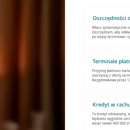
Oszczędności d
Włacz systematyczne o
Oszczędzam, aby odkłada
po lokaty terminowe i 
Terminale płat
Przyjmuj płatności kart
skorzystaj z oferty ter
Bezgotówkowa przez 12 
Kredyt w rach
To kredyt odnawialny, w
będziesz wygodnie zarz
wziąć nawet 400 000 zł