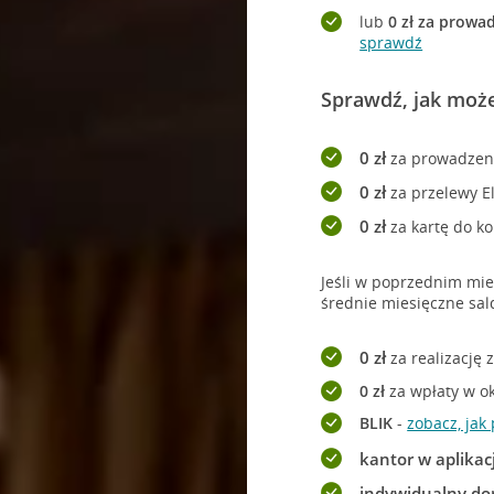
lub
0 zł za prowa
sprawdź
Sprawdź, jak moż
0 zł
za prowadzen
0 zł
za przelewy El
0 zł
za kartę do k
Jeśli w poprzednim mie
średnie miesięczne sal
0 zł
za realizację 
0 zł
za wpłaty w o
BLIK
-
zobacz, jak 
kantor w aplikacj
indywidualny do