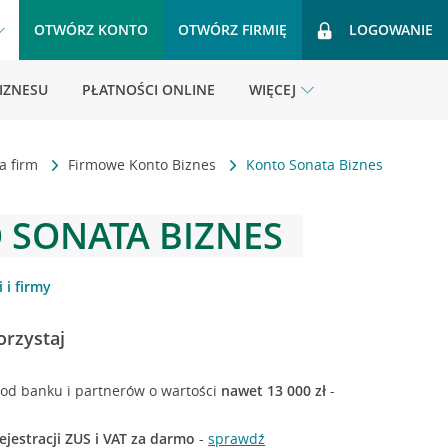
OTWÓRZ KONTO
OTWÓRZ FIRMIĘ
LOGOWANIE
BIZNESU
PŁATNOŚCI ONLINE
WIĘCEJ
a firm
Firmowe Konto Biznes
Konto Sonata Biznes
 SONATA BIZNES
 i firmy
orzystaj
i od banku i partnerów o wartości
nawet 13 000 zł
-
ejestracji ZUS i VAT za darmo
-
sprawdź