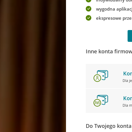
wygodna aplikac
ekspresowe prze
Inne konta firmow
Kon
Dla j
Kon
Dla m
Do Twojego konta