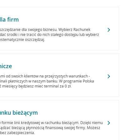
la firm
szczędzanie dla swojego biznesu. Wybierz Rachunek
ć środki i nie tracić do nich stałego dostępu lub wybierz
systematycznie oszczędzaj.
nicze
ami od swoich klientów na przejrzystych warunkach -
minali płatniczych w naszym banku. W programie Polska
miesięcy będziesz mieć terminal za 0 zł.
unku bieżącym
 formie linii kredytowej w rachunku bieżącym. Dzięki niemu
ądzać bieżącą płynnością finansową swojej firmy. Możesz
 bez zabezpieczenia.