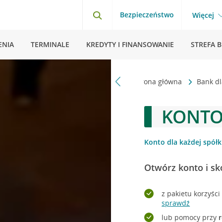
Bezpieczeństwo
Więcej
ENIA
TERMINALE
KREDYTY I FINANSOWANIE
STREFA 
Strona główna
Bank dl
KONTO
Konto dla każdej spółki
Otwórz konto i sk
z pakietu korzyśc
sprawdź
lub pomocy przy
r