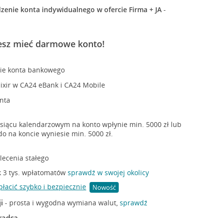
dzenie konta indywidualnego w ofercie Firma + JA
-
esz mieć darmowe konto!
ie konta bankowego
ixir w CA24 eBank i CA24 Mobile
onta
siącu kalendarzowym na konto wpłynie min. 5000 zł lub
do na koncie wyniesie min. 5000 zł.
zlecenia stałego
k 3 tys. wpłatomatów
sprawdź w swojej okolicy
płacić szybko i bezpiecznie
Nowość
i
- prosta i wygodna wymiana walut,
sprawdź
radca