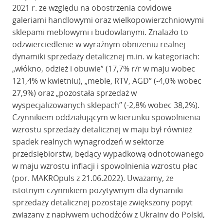
2021 r. ze względu na obostrzenia covidowe
galeriami handlowymi oraz wielkopowierzchniowymi
sklepami meblowymi i budowlanymi. Znalazło to
odzwierciedlenie w wyraźnym obniżeniu realnej
dynamiki sprzedaży detalicznej m.in. w kategoriach:
„włókno, odzież i obuwie” (17,7% r/r w maju wobec
121,4% w kwietniu), „meble, RTV, AGD” (-4,0% wobec
27,9%) oraz „pozostała sprzedaż w
wyspecjalizowanych sklepach” (-2,8% wobec 38,2%).
Czynnikiem oddziałującym w kierunku spowolnienia
wzrostu sprzedaży detalicznej w maju był również
spadek realnych wynagrodzeń w sektorze
przedsiębiorstw, będący wypadkową odnotowanego
w maju wzrostu inflacji i spowolnienia wzrostu płac
(por. MAKROpuls z 21.06.2022). Uważamy, że
istotnym czynnikiem pozytywnym dla dynamiki
sprzedaży detalicznej pozostaje zwiększony popyt
związany z napływem uchodźców z Ukrainy do Polski,