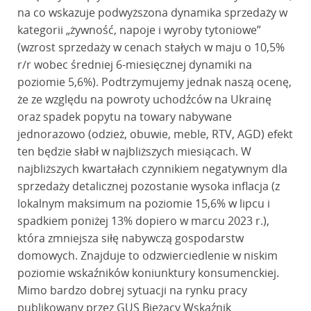
na co wskazuje podwyższona dynamika sprzedaży w
kategorii „żywność, napoje i wyroby tytoniowe”
(wzrost sprzedaży w cenach stałych w maju o 10,5%
r/r wobec średniej 6-miesięcznej dynamiki na
poziomie 5,6%). Podtrzymujemy jednak naszą ocenę,
że ze względu na powroty uchodźców na Ukrainę
oraz spadek popytu na towary nabywane
jednorazowo (odzież, obuwie, meble, RTV, AGD) efekt
ten będzie słabł w najbliższych miesiącach. W
najbliższych kwartałach czynnikiem negatywnym dla
sprzedaży detalicznej pozostanie wysoka inflacja (z
lokalnym maksimum na poziomie 15,6% w lipcu i
spadkiem poniżej 13% dopiero w marcu 2023 r.),
która zmniejsza siłę nabywczą gospodarstw
domowych. Znajduje to odzwierciedlenie w niskim
poziomie wskaźników koniunktury konsumenckiej.
Mimo bardzo dobrej sytuacji na rynku pracy
publikowany przez GUS Bieżący Wskaźnik