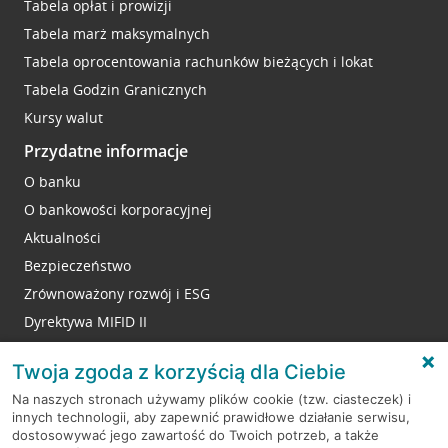
Tabela opłat i prowizji
Tabela marż maksymalnych
Tabela oprocentowania rachunków bieżących i lokat
Tabela Godzin Granicznych
Kursy walut
Przydatne informacje
O banku
O bankowości korporacyjnej
Aktualności
Bezpieczeństwo
Zrównoważony rozwój i ESG
Dyrektywa MIFID II
Reklamacje
Twoja zgoda z korzyścią dla Ciebie
Na naszych stronach używamy plików cookie (tzw. ciasteczek) i
innych technologii, aby zapewnić prawidłowe działanie serwisu,
RODO
dostosowywać jego zawartość do Twoich potrzeb, a także