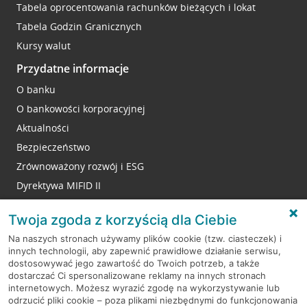
Tabela oprocentowania rachunków bieżących i lokat
Tabela Godzin Granicznych
Kursy walut
Przydatne informacje
O banku
O bankowości korporacyjnej
Aktualności
Bezpieczeństwo
Zrównoważony rozwój i ESG
Dyrektywa MIFID II
Reklamacje
Twoja zgoda z korzyścią dla Ciebie
Na naszych stronach używamy plików cookie (tzw. ciasteczek) i
innych technologii, aby zapewnić prawidłowe działanie serwisu,
RODO
dostosowywać jego zawartość do Twoich potrzeb, a także
dostarczać Ci spersonalizowane reklamy na innych stronach
Regulamin serwisu
internetowych. Możesz wyrazić zgodę na wykorzystywanie lub
odrzucić pliki cookie – poza plikami niezbędnymi do funkcjonowania