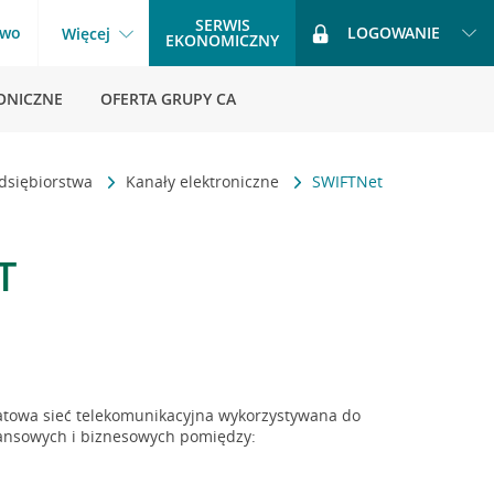
SERWIS
two
LOGOWANIE
Więcej
EKONOMICZNY
ONICZNE
OFERTA GRUPY CA
dsiębiorstwa
Kanały elektroniczne
SWIFTNet
T
atowa sieć telekomunikacyjna wykorzystywana do
nansowych i biznesowych pomiędzy: