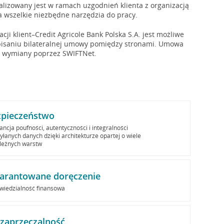
alizowany jest w ramach uzgodnień klienta z organizacją
a wszelkie niezbędne narzędzia do pracy.
ji klient–Credit Agricole Bank Polska S.A. jest możliwe
isaniu bilateralnej umowy pomiędzy stronami. Umowa
es wymiany poprzez SWIFTNet.
zpieczeństwo
ncja poufności, autentyczności i integralności
yłanych danych dzięki architekturze opartej o wiele
leżnych warstw
arantowane doręczenie
wiedzialność finansowa
zaprzeczalność