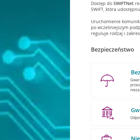
Dostęp do
SWIFTNet
re
SWIFT, która udostępni
Uruchomienie komunikac
po wcześniejszym podp
reguluje rodzaj i zakr
Bezpieczeństwo
Be
Gwara
przes
nieza
Gw
Odpo
Nie