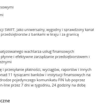
ansowymi
mi
acji SWIFT. Jako uniwersalny, wygodny i sprawdzony kanał
 przedsiębiorstw z bankami w kraju i za granicą
matyzowanego wachlarza usług finansowych
 płynne i efektywne zarządzanie przedsiębiorstwem i
leżnymi
 i przesyłanie płatności, wyciągów, raportów i innych
ad 11 tysiącami banków i instytucji finansowych na
 drodze pojedynczego komunikatu FIN lub poprzez
 on-line przez 7 dni w tygodniu, 24 godziny na dobę
iczne