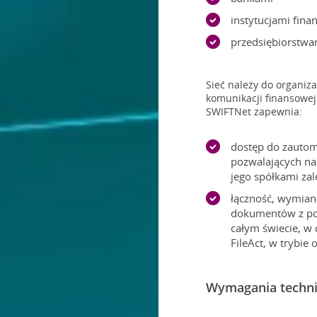
instytucjami fin
przedsiębiorstwa
Sieć należy do organiz
komunikacji finansowej
SWIFTNet zapewnia:
dostęp do zauto
pozwalających na
jego spółkami za
łączność, wymianę
dokumentów z pon
całym świecie, w
FileAct, w trybie
Wymagania techn