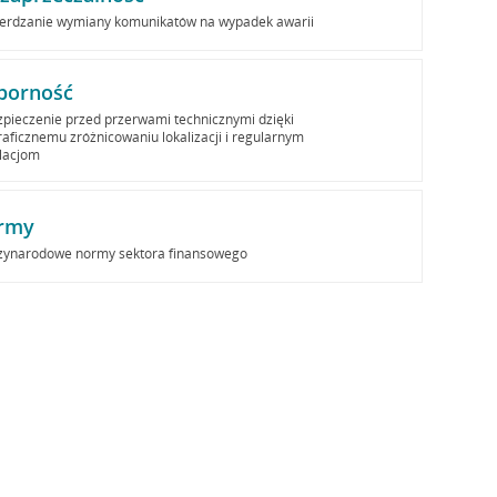
erdzanie wymiany komunikatów na wypadek awarii
porność
pieczenie przed przerwami technicznymi dzięki
aficznemu zróżnicowaniu lokalizacji i regularnym
lacjom
rmy
zynarodowe normy sektora finansowego