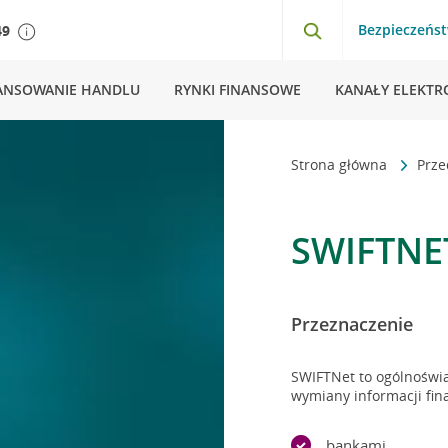
Bezpieczeńs
49
ANSOWANIE HANDLU
RYNKI FINANSOWE
KANAŁY ELEKTR
Strona główna
Prze
SWIFTNE
Przeznaczenie
SWIFTNet to ogólnoświ
wymiany informacji fi
bankami