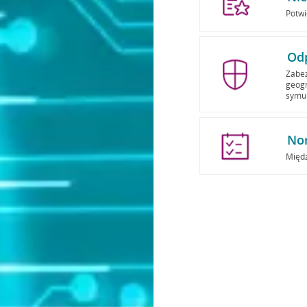
Potwi
Od
Zabez
geogr
symu
No
Międ