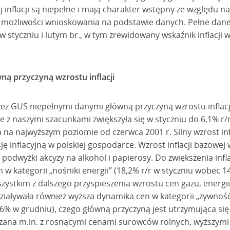
ej inflacji są niepełne i mają charakter wstępny ze względu n
cza możliwości wnioskowania na podstawie danych. Pełne dan
 styczniu i lutym br., w tym zrewidowany wskaźnik inflacji w
ną przyczyną wzrostu inflacji
z GUS niepełnymi danymi główną przyczyną wzrostu inflacji
ie z naszymi szacunkami zwiększyła się w styczniu do 6,1% r
na najwyższym poziomie od czerwca 2001 r. Silny wzrost inf
ę inflacyjną w polskiej gospodarce. Wzrost inflacji bazowej 
podwyżki akcyzy na alkohol i papierosy. Do zwiększenia infla
w kategorii „nośniki energii” (18,2% r/r w styczniu wobec 1
zystkim z dalszego przyspieszenia wzrostu cen gazu, energii 
działywała również wyższa dynamika cen w kategorii „żywnoś
,6% w grudniu), czego główną przyczyną jest utrzymująca się
zana m.in. z rosnącymi cenami surowców rolnych, wyższymi k