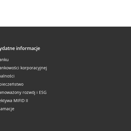
ydatne informacje
anku
ankowości korporacyjnej
ualności
pieczeństwo
wnoważony rozwój i ESG
ektywa MIFID II
lamacje