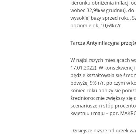
kierunku obniżenia inflacji o
wobec 32,9% w grudniu), do c
wysokiej bazy sprzed roku. Sz
poziomie ok. 10,6% r/r.
Tarcza Antyinflacyjna przejś
W najbliższych miesiącach wz
17.01.2022). W konsekwencji 
będzie kształtowała się śred
powyżej 9% r/r, po czym w k
koniec roku obniży się poniż
średniorocznie zwiększy się d
scenariuszem stóp procento
kwietniu i maju – por. MAKR
Dzisiejsze niższe od oczekiw