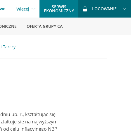
SERWIS
two
LOGOWANIE
Więcej
EKONOMICZNY
ONICZNE
OFERTA GRUPY CA
ki Tarczy
iu ub. r., kształtując się
ztałtuje się na najwyższym
ń od celu inflacyjnego NBP