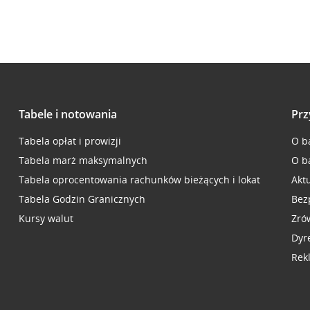
Tabele i notowania
Prz
Tabela opłat i prowizji
O b
Tabela marż maksymalnych
O b
Tabela oprocentowania rachunków bieżących i lokat
Akt
Tabela Godzin Granicznych
Bez
Kursy walut
Zró
Dyr
Rek