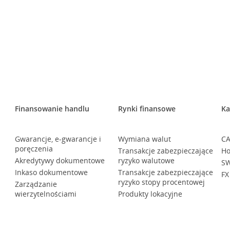
Finansowanie handlu
Rynki finansowe
Ka
Gwarancje, e-gwarancje i
Wymiana walut
CA
poręczenia
Transakcje zabezpieczające
Ho
Akredytywy dokumentowe
ryzyko walutowe
SW
Inkaso dokumentowe
Transakcje zabezpieczające
FX
ryzyko stopy procentowej
Zarządzanie
wierzytelnościami
Produkty lokacyjne