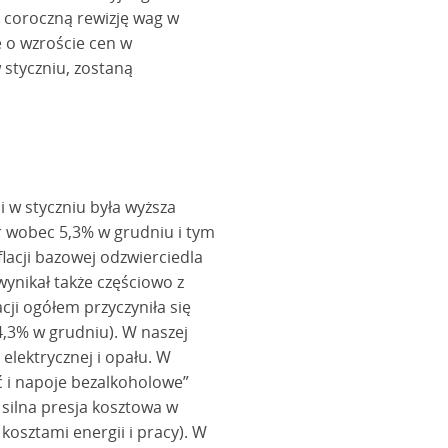
a coroczną rewizję wag w
e o wzroście cen w
 styczniu, zostaną
 w styczniu była wyższa
/r wobec 5,3% w grudniu i tym
lacji bazowej odzwierciedla
wynikał także częściowo z
cji ogółem przyczyniła się
4,3% w grudniu). W naszej
elektrycznej i opału. W
ć i napoje bezalkoholowe”
 silna presja kosztowa w
osztami energii i pracy). W