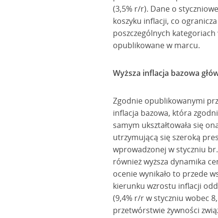
(3,5% r/r). Dane o styczniow
koszyku inflacji, co ograni
poszczególnych kategoriach w
opublikowane w marcu.
Wyższa inflacja bazowa głów
Zgodnie opublikowanymi prze
inflacja bazowa, która zgodn
samym ukształtowała się ona 
utrzymującą się szeroką presj
wprowadzonej w styczniu br. 
również wyższa dynamika cen 
ocenie wynikało to przede ws
kierunku wzrostu inflacji od
(9,4% r/r w styczniu wobec 8
przetwórstwie żywności zwią