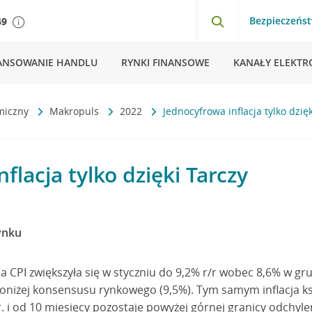
Bezpieczeńs
49
ANSOWANIE HANDLU
RYNKI FINANSOWE
KANAŁY ELEKTR
miczny
Makropuls
2022
Jednocyfrowa inflacja tylko dzię
flacja tylko dzięki Tarczy
rynku
 CPI zwiększyła się w styczniu do 9,2% r/r wobec 8,6% w grudn
poniżej konsensusu rynkowego (9,5%). Tym samym inflacja ks
. i od 10 miesięcy pozostaje powyżej górnej granicy odchyle