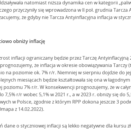
ddziaływała natomiast niższa dynamika cen w kategorii „paliw
zego przyczyniły się wprowadzona w II poł. grudnia Tarcza A
acujemy, że gdyby nie Tarcza Antyinflacyjna inflacja w stycz
ciowo obniży inflację
rost inflacji ograniczany będzie przez Tarczę Antyinflacyjn
prognozujemy, że inflacja w okresie obowiązywania Tarczy (tj.
nio na poziomie ok. 7% r/r. Niemniej w sierpniu dojdzie do 
olejnych miesiącach będzie kształtowała się ona w łagodny
ej poziomu 7% r/r. W konsekwencji prognozujemy, że w całym 
o 7,5% r/r wobec 5,1% w 2021 r., a w 2023 r. obniży się do 5
wych w Polsce, zgodnie z którym RPP dokona jeszcze 3 pod
Omapa z 14.02.2022).
ań dane o styczniowej inflacji są lekko negatywne dla kursu z