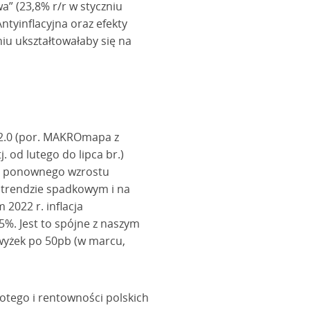
a” (23,8% r/r w styczniu
ntyinflacyjna oraz efekty
niu ukształtowałaby się na
ą 2.0 (por. MAKROmapa z
 od lutego do lipca br.)
jej ponownego wzrostu
m trendzie spadkowym i na
2022 r. inflacja
,5%. Jest to spójne z naszym
wyżek po 50pb (w marcu,
łotego i rentowności polskich