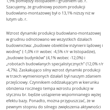
1,9% pomiędzy listopadem i grudniem ub. r.
Szacujemy, że grudniowy poziom produkcji
budowlano-montażowej był o 13,1% niższy niż w
lutym ub. r.
Wzrost dynamiki produkcji budowlano-montażowej
w grudniu odnotowano we wszystkich działach
budownictwa: „budowie obiektów inżynierii lądowej i
wodnej” (-1,0% r/r wobec -4,5% r/r w listopadzie),
„budowie budynków” (4,1% wobec -12,0%) i
„robotach budowlanych specjalistycznych” (12,0% r/r
-4,7%). Zaskakująco silny wzrost dynamiki produkcji
w trzech wymienionych działań był naszym zdaniem
przejściowy. Czynnikiem oddziałującym w kierunku
obniżenia rocznego tempa wzrostu produkcji w
styczniu br. będzie ustąpienie wspomnianego wyżej
efektu bazy. Ponadto, można przypuszczać, że w
pewnym stopniu do silnego zwiększenia aktywności