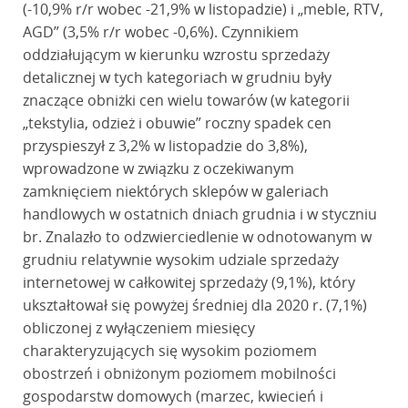
(-10,9% r/r wobec -21,9% w listopadzie) i „meble, RTV,
AGD” (3,5% r/r wobec -0,6%). Czynnikiem
oddziałującym w kierunku wzrostu sprzedaży
detalicznej w tych kategoriach w grudniu były
znaczące obniżki cen wielu towarów (w kategorii
„tekstylia, odzież i obuwie” roczny spadek cen
przyspieszył z 3,2% w listopadzie do 3,8%),
wprowadzone w związku z oczekiwanym
zamknięciem niektórych sklepów w galeriach
handlowych w ostatnich dniach grudnia i w styczniu
br. Znalazło to odzwierciedlenie w odnotowanym w
grudniu relatywnie wysokim udziale sprzedaży
internetowej w całkowitej sprzedaży (9,1%), który
ukształtował się powyżej średniej dla 2020 r. (7,1%)
obliczonej z wyłączeniem miesięcy
charakteryzujących się wysokim poziomem
obostrzeń i obniżonym poziomem mobilności
gospodarstw domowych (marzec, kwiecień i