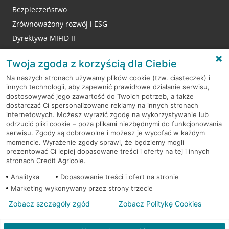
Bezpieczeństwo
Zrównoważony rozwój i ESG
Dyrektywa MIFID II
Reklamacje
Twoja zgoda z korzyścią dla Ciebie
Na naszych stronach używamy plików cookie (tzw. ciasteczek) i
innych technologii, aby zapewnić prawidłowe działanie serwisu,
RODO
dostosowywać jego zawartość do Twoich potrzeb, a także
dostarczać Ci spersonalizowane reklamy na innych stronach
Regulamin serwisu
internetowych. Możesz wyrazić zgodę na wykorzystywanie lub
odrzucić pliki cookie – poza plikami niezbędnymi do funkcjonowania
Mapa serwisu
serwisu. Zgody są dobrowolne i możesz je wycofać w każdym
momencie. Wyrażenie zgody sprawi, że będziemy mogli
Polityka
Cookies
prezentować Ci lepiej dopasowane treści i oferty na tej i innych
stronach Credit Agricole.
Polityka prywatności
Analityka
Dopasowanie treści i ofert na stronie
Marketing wykonywany przez strony trzecie
Zobacz szczegóły zgód
Zobacz Politykę Cookies
© 2026 Credit Agricole Bank Polska S.A. Wszelkie prawa zastrzeżone