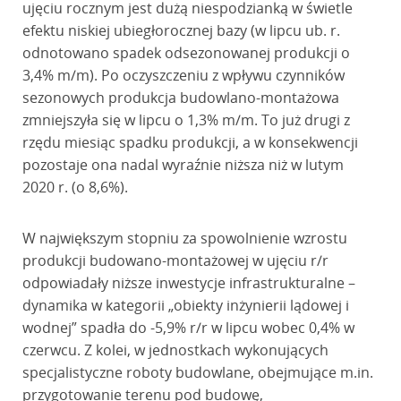
ujęciu rocznym jest dużą niespodzianką w świetle
efektu niskiej ubiegłorocznej bazy (w lipcu ub. r.
odnotowano spadek odsezonowanej produkcji o
3,4% m/m). Po oczyszczeniu z wpływu czynników
sezonowych produkcja budowlano-montażowa
zmniejszyła się w lipcu o 1,3% m/m. To już drugi z
rzędu miesiąc spadku produkcji, a w konsekwencji
pozostaje ona nadal wyraźnie niższa niż w lutym
2020 r. (o 8,6%).
W największym stopniu za spowolnienie wzrostu
produkcji budowano-montażowej w ujęciu r/r
odpowiadały niższe inwestycje infrastrukturalne –
dynamika w kategorii „obiekty inżynierii lądowej i
wodnej” spadła do -5,9% r/r w lipcu wobec 0,4% w
czerwcu. Z kolei, w jednostkach wykonujących
specjalistyczne roboty budowlane, obejmujące m.in.
przygotowanie terenu pod budowę,