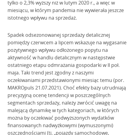
tylko o 2,3% wyższy niż w lutym 2020 r., a więc w
miesiącu, w którym pandemia nie wywierała jeszcze
istotnego wpływu na sprzedaż.
Spadek odsezonowanej sprzedaży detalicznej
pomiędzy czerwcem a lipcem wskazuje na wygasanie
pozytywnego wpływu odłożonego popytu na
aktywność w handlu detalicznym w następstwie
ostatniego etapu odmrażania gospodarki w II poł.
maja. Taki trend jest zgodny z naszymi
oczekiwaniami przedstawionymi miesiąc temu (por.
MAKROpuls 21.07.2021). Choć efekty bazy utrudniają
precyzyjną ocenę tendencji w poszczególnych
segmentach sprzedaży, należy zwrócić uwagę na
malejącą dynamikę w tych kategoriach, w których
można by oczekiwać podwyższonych wydatków
finansowanych nadwyżkowymi (wymuszonymi)
oszczędnościami (tj. „pojazdy samochodowe,