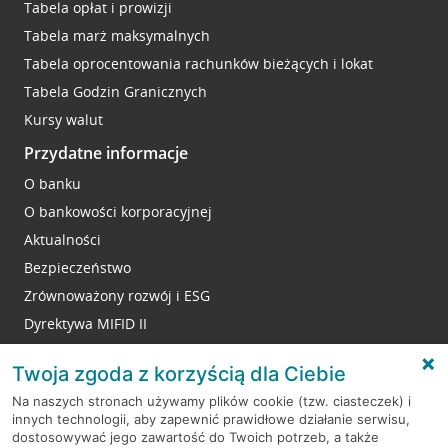
Tabela opłat i prowizji
Tabela marż maksymalnych
Tabela oprocentowania rachunków bieżących i lokat
Tabela Godzin Granicznych
Kursy walut
Przydatne informacje
O banku
O bankowości korporacyjnej
Aktualności
Bezpieczeństwo
Zrównoważony rozwój i ESG
Dyrektywa MIFID II
Reklamacje
Twoja zgoda z korzyścią dla Ciebie
Na naszych stronach używamy plików cookie (tzw. ciasteczek) i
innych technologii, aby zapewnić prawidłowe działanie serwisu,
RODO
dostosowywać jego zawartość do Twoich potrzeb, a także