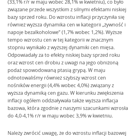
(33,1% r/r w maju wobec 28,1% w kwietniu), co było
związane przede wszystkim z silnymi efektami niskiej
bazy sprzed roku. Do wzrostu inflacji przyczyniła się
również wyższa dynamika cen w kategorii „żywność i
napoje bezalkoholowe” (1,7% wobec 1,2%). Wyższe
tempo wzrostu cen w tej kategorii w znacznym
stopniu wynikało z wyższej dynamiki cen mięsa.
Odpowiadały za to efekty niskiej bazy sprzed roku
oraz wzrost cen drobiu z uwagi na jego obniżoną
podaż spowodowaną ptasią grypą. W maju
odnotowaliśmy również szybszy wzrost cen
nośników energii (4,4% wobec 4,0%) związany z
wyższa dynamiką cen gazu. W kierunku zwiększenia
inflacji ogółem oddziaływała także wyższa inflacja
bazowa, która zgodnie z naszymi szacunkami wzrosła
do 4,0-4,1% r/r w maju wobec 3,9% w kwietniu.
Należy zwrócić uwagę, że do wzrostu inflacji bazowej