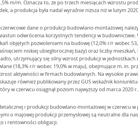
 1,5% m/m. Oznacza to, że po trzech miesiącach wzrostu pro
k, a produkcja była nadal wyraźnie niższa niż w lutym 2020 
 czerwcowe dane o produkcji budowlano-montażowej należy 
wiastun odwrócenia korzystnych tendencji w budownictwie.
eszkań objętych pozwoleniami na budowę (12,0% r/r wobec 5
aśnięciem niskiej ubiegłorocznej bazy) oraz liczby mieszka
nadto, utrzymujący się silny wzrost produkcji w jednostkac
wlane (18,3% r/r wobec 19,0% w maju), obejmujące m. in. p
 wzrost aktywności w firmach budowlanych. Na wysokie pra
kazuje również publikowany przez GUS wskaźnik koniunktury
óry w czerwcu osiągnął poziom najwyższy od marca 2020 r.
 detalicznej i produkcji budowlano-montażowej w czerwcu w 
ymi o majowej produkcji przemysłowej są neutralne dla na
go i rentowności obligacji.