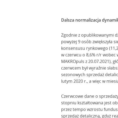
Dalsza normalizacja dynamik
Zgodnie z opublikowanymi dz
powyżej 9 osób zwiększyła si
konsensusu rynkowego (11,2%)
w czerwcu o 8,6% r/r wobec 
MAKROpuls z 20.07.2021), gł
czerwcem był wyraźnie słabsz
sezonowych sprzedaż detalic
lutym 2020 r., a więc w mie
Czerwcowe dane o sprzedaży 
stopniu kształtowana jest ob
przez tempo wzrostu fundusz
sprzedaż detaliczną, gdyż re