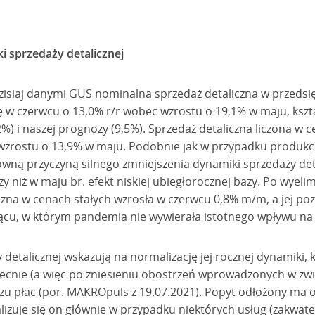
i sprzedaży detalicznej
isiaj danymi GUS nominalna sprzedaż detaliczna w przedsi
ę w czerwcu o 13,0% r/r wobec wzrostu o 19,1% w maju, kszta
 i naszej prognozy (9,5%). Sprzedaż detaliczna liczona w ce
wzrostu o 13,9% w maju. Podobnie jak w przypadku produkcj
ówną przyczyną silnego zmniejszenia dynamiki sprzedaży de
y niż w maju br. efekt niskiej ubiegłorocznej bazy. Po wye
zna w cenach stałych wzrosła w czerwcu 0,8% m/m, a jej poz
siącu, w którym pandemia nie wywierała istotnego wpływu na
detalicznej wskazują na normalizację jej rocznej dynamiki,
ecnie (a więc po zniesieniu obostrzeń wprowadzonych w zwią
u płac (por. MAKROpuls z 19.07.2021). Popyt odłożony ma 
alizuje się on głównie w przypadku niektórych usług (zakwat