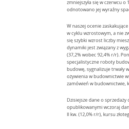
zmniejszyła się w czerwcu o
odnotowano jej wyraźny spade
W naszej ocenie zaskakujące
w cyklu wzrostowym, a nie z
się szybki wzrost liczby mi
dynamiki jest związany z wyg
(37,2% wobec 92,4% r/r). Po
specjalistyczne roboty budo
budowę, sygnalizuje trwały
ożywienia w budownictwie ws
zamówień w budownictwie, kt
Dzisiejsze dane o sprzedaży
opublikowanymi wczoraj dan
II kw. (12,0% r/r), kursu złote