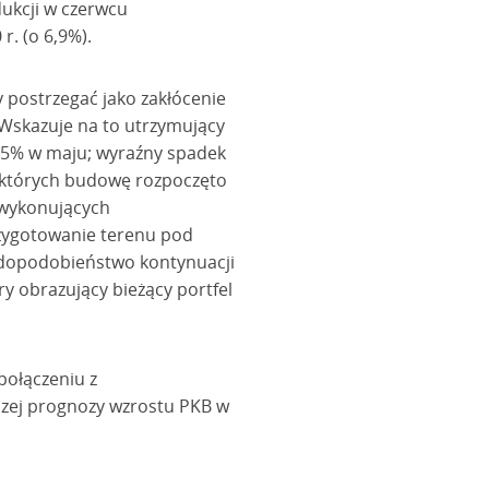
dukcji w czerwcu
r. (o 6,9%).
postrzegać jako zakłócenie
 Wskazuje na to utrzymujący
3,5% w maju; wyraźny spadek
ń, których budowę rozpoczęto
h wykonujących
rzygotowanie terenu pod
wdopodobieństwo kontynuacji
 obrazujący bieżący portfel
połączeniu z
szej prognozy wzrostu PKB w