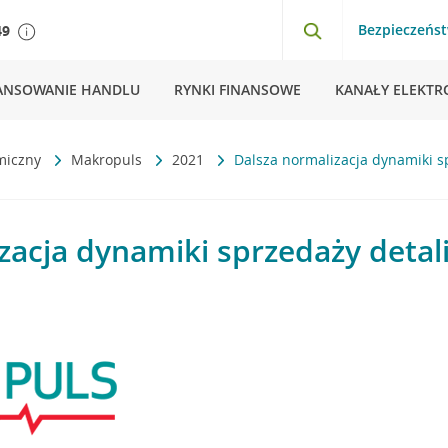
Bezpieczeńs
49
ANSOWANIE HANDLU
RYNKI FINANSOWE
KANAŁY ELEKTR
miczny
Makropuls
2021
Dalsza normalizacja dynamiki s
zacja dynamiki sprzedaży detal