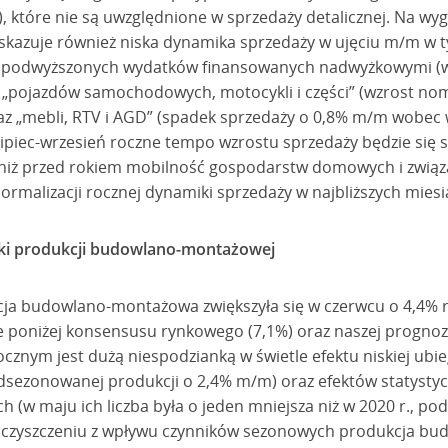
ra), które nie są uwzględnione w sprzedaży detalicznej. Na w
kazuje również niska dynamika sprzedaży w ujęciu m/m w t
ć podwyższonych wydatków finansowanych nadwyżkowymi 
 „pojazdów samochodowych, motocykli i części” (wzrost nom
z „mebli, RTV i AGD” (spadek sprzedaży o 0,8% m/m wobec 
lipiec-wrzesień roczne tempo wzrostu sprzedaży będzie się 
niż przed rokiem mobilność gospodarstw domowych i związa
ormalizacji rocznej dynamiki sprzedaży w najbliższych miesi
ki produkcji budowlano-montażowej
a budowlano-montażowa zwiększyła się w czerwcu o 4,4% r
ie poniżej konsensusu rynkowego (7,1%) oraz naszej prognoz
ocznym jest dużą niespodzianką w świetle efektu niskiej ubi
sezonowanej produkcji o 2,4% m/m) oraz efektów statystyc
ch (w maju ich liczba była o jeden mniejsza niż w 2020 r., p
 oczyszczeniu z wpływu czynników sezonowych produkcja 