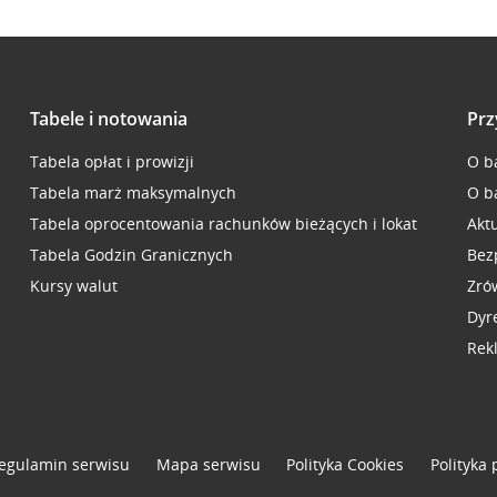
Tabele i notowania
Prz
Tabela opłat i prowizji
O b
Tabela marż maksymalnych
O b
Tabela oprocentowania rachunków bieżących i lokat
Akt
Tabela Godzin Granicznych
Bez
Kursy walut
Zró
Dyr
Rek
egulamin serwisu
Mapa serwisu
Polityka
Cookies
Polityka