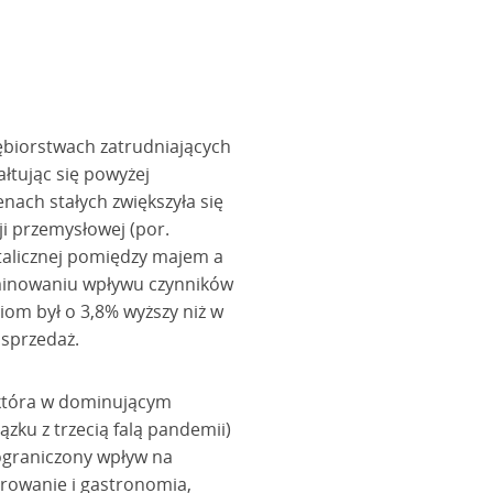
ębiorstwach zatrudniających
łtując się powyżej
nach stałych zwiększyła się
i przemysłowej (por.
talicznej pomiędzy majem a
liminowaniu wpływu czynników
iom był o 3,8% wyższy niż w
 sprzedaż.
 która w dominującym
zku z trzecią falą pandemii)
ograniczony wpływ na
erowanie i gastronomia,