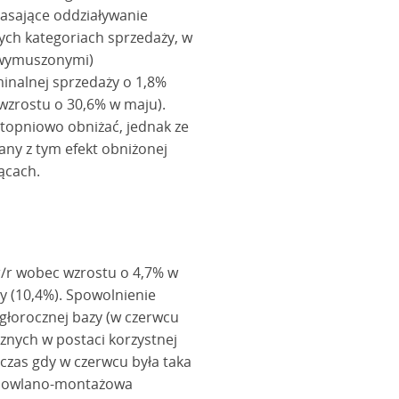
ygasające oddziaływanie
ych kategoriach sprzedaży, w
(wymuszonymi)
inalnej sprzedaży o 1,8%
wzrostu o 30,6% w maju).
stopniowo obniżać, jednak ze
ny z tym efekt obniżonej
ącach.
/r wobec wzrostu o 4,7% w
y (10,4%). Spowolnienie
egłorocznej bazy (w czerwcu
znych w postaci korzystnej
odczas gdy w czerwcu była taka
budowlano-montażowa