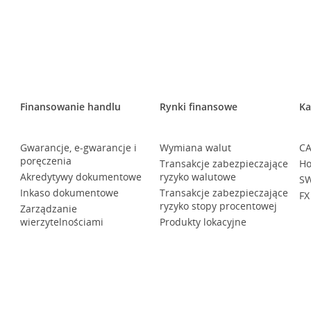
Finansowanie handlu
Rynki finansowe
Ka
Gwarancje, e-gwarancje i
Wymiana walut
CA
poręczenia
Transakcje zabezpieczające
Ho
Akredytywy dokumentowe
ryzyko walutowe
SW
Inkaso dokumentowe
Transakcje zabezpieczające
FX
ryzyko stopy procentowej
Zarządzanie
wierzytelnościami
Produkty lokacyjne