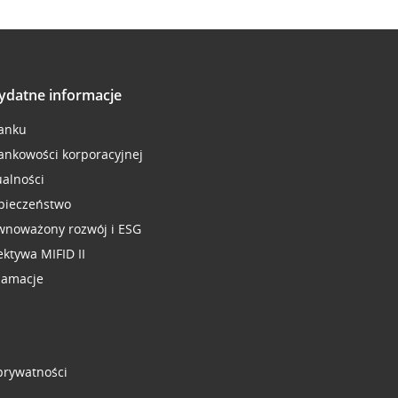
ydatne informacje
anku
ankowości korporacyjnej
ualności
pieczeństwo
wnoważony rozwój i ESG
ektywa MIFID II
lamacje
 prywatności