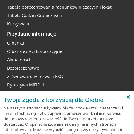
Tabela oprocentowania rachunków bieżących i lokat
Tabela Godzin Granicznych
Kursy walut
Przydatne informacje
O banku
O bankowości korporacyjnej
Aktualności
Bezpieczeństwo
Zrównoważony rozwój i ESG
Dyrektywa MIFID II
Reklamacje
Twoja zgoda z korzyścią dla Ciebie
Na naszych stronach używamy plików cookie (tzw. ciasteczek) i
innych technologii, aby zapewnić prawidłowe działanie serwisu,
RODO
dostosowywać jego zawartość do Twoich potrzeb, a także
dostarczać Ci spersonalizowane reklamy na innych stronach
Regulamin serwisu
internetowych. Możesz wyrazić zgodę na wykorzystywanie lub