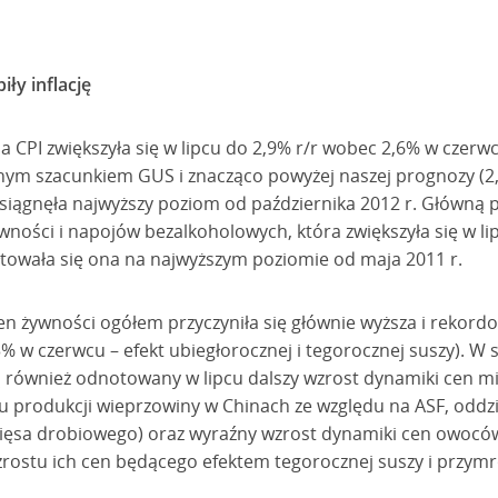
ły inflację
 CPI zwiększyła się w lipcu do 2,9% r/r wobec 2,6% w czerwcu
ym szacunkiem GUS i znacząco powyżej naszej prognozy (2,
siągnęła najwyższy poziom od października 2012 r. Główną pr
ności i napojów bezalkoholowych, która zwiększyła się w li
owała się ona na najwyższym poziomie od maja 2011 r.
en żywności ogółem przyczyniła się głównie wyższa i rekor
3% w czerwcu – efekt ubiegłorocznej i tegorocznej suszy). W 
 również odnotowany w lipcu dalszy wzrost dynamiki cen mi
ku produkcji wieprzowiny w Chinach ze względu na ASF, oddz
ięsa drobiowego) oraz wyraźny wzrost dynamiki cen owoców (
wzrostu ich cen będącego efektem tegorocznej suszy i przym