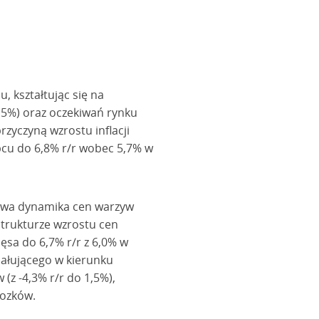
, kształtując się na
5%) oraz oczekiwań rynku
zyczyną wzrostu inflacji
pcu do 6,8% r/r wobec 5,7% w
dowa dynamika cen warzyw
strukturze wzrostu cen
ęsa do 6,7% r/r z 6,0% w
iałującego w kierunku
z -4,3% r/r do 1,5%),
rozków.