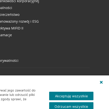
ankowości korporacyjnej
ualności
pieczeństwo
wnoważony rozwój i ESG
ektywa MIFID II
lamacje
 prywatności
wywać jego zawartość do
nie lub odrzucić pliki
Akceptuję wszystkie
 zgody sprawi, że
Odrzucam wszystkie