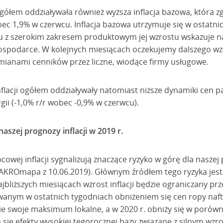
ogółem oddziaływała również wyższa inflacja bazowa, która 
bec 1,9% w czerwcu. Inflacja bazowa utrzymuje się w ostatni
u z szerokim zakresem produktowym jej wzrostu wskazuje n
gospodarce. W kolejnych miesiącach oczekujemy dalszego wzr
mianami cenników przez liczne, wiodące firmy usługowe.
flacji ogółem oddziaływały natomiast niższe dynamiki cen p
ii (-1,0% r/r wobec -0,9% w czerwcu).
aszej prognozy inflacji w 2019 r.
cowej inflacji sygnalizują znaczące ryzyko w górę dla naszej
 MAKROmapa z 10.06.2019). Głównym źródłem tego ryzyka jest
bliższych miesiącach wzrost inflacji będzie ograniczany prz
anym w ostatnich tygodniach obniżeniem się cen ropy naft
gnie swoje maksimum lokalne, a w 2020 r. obniży się w porówn
się efekty wysokiej tegorocznej bazy związane z silnym wzr