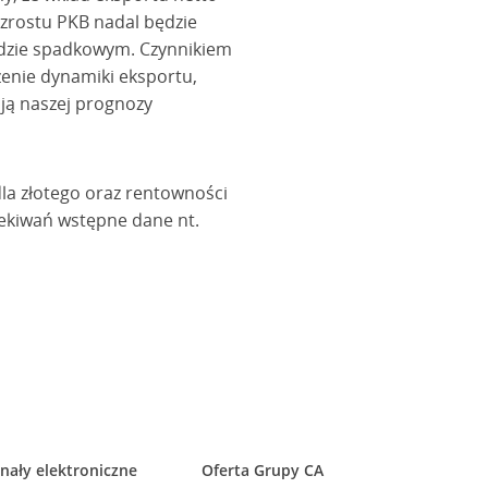
wzrostu PKB nadal będzie
ndzie spadkowym. Czynnikiem
żenie dynamiki eksportu,
ają naszej prognozy
dla złotego oraz rentowności
zekiwań wstępne dane nt.
nały elektroniczne
Oferta Grupy CA