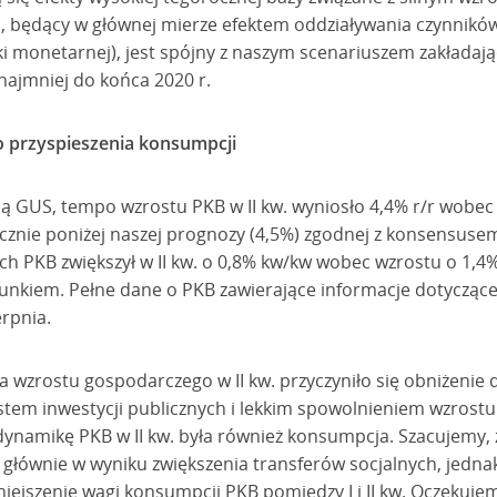
cji, będący w głównej mierze efektem oddziaływania czynni
i monetarnej), jest spójny z naszym scenariuszem zakładają
ajmniej do końca 2020 r.
 przyspieszenia konsumpcji
cją GUS, tempo wzrostu PKB w II kw. wyniosło 4,4% r/r wobec
acznie poniżej naszej prognozy (4,5%) zgodnej z konsensus
 PKB zwiększył w II kw. o 0,8% kw/kw wobec wzrostu o 1,4%
kiem. Pełne dane o PKB zawierające informacje dotyczące 
rpnia.
 wzrostu gospodarczego w II kw. przyczyniło się obniżenie 
tem inwestycji publicznych i lekkim spowolnieniem wzrostu 
ynamikę PKB w II kw. była również konsumpcja. Szacujemy, że
. głównie w wyniku zwiększenia transferów socjalnych, jedna
niejszenie wagi konsumpcji PKB pomiędzy I i II kw. Oczekuje