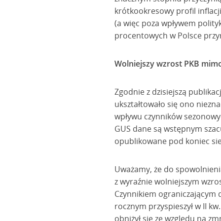
krótkookresowy profil infla
(a więc poza wpływem polityk
procentowych w Polsce przyn
Wolniejszy wzrost PKB mimo
Zgodnie z dzisiejszą publika
ukształtowało się ono niezn
wpływu czynników sezonowych
GUS dane są wstępnym szacun
opublikowane pod koniec sie
Uważamy, że do spowolnienia
z wyraźnie wolniejszym wzros
Czynnikiem ograniczającym d
rocznym przyspieszył w II kw
obniżył się ze względu na zm