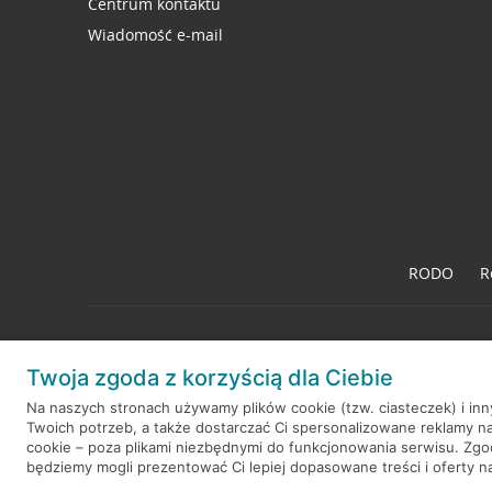
Centrum kontaktu
Wiadomość e-mail
RODO
R
Twoja zgoda z korzyścią dla Ciebie
© 2026 Credit Agricole Bank Polska S.A. Wszelkie prawa zastrzeż
Na naszych stronach używamy plików cookie (tzw. ciasteczek) i in
Twoich potrzeb, a także dostarczać Ci spersonalizowane reklamy n
cookie – poza plikami niezbędnymi do funkcjonowania serwisu. Zg
będziemy mogli prezentować Ci lepiej dopasowane treści i oferty na 