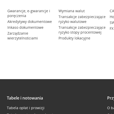
Gwarancje, e-gwarancje i
Wymiana walut
CA
poręczenia
Transakcje zabezpieczające
Ho
Akredytywy dokumentowe
ryzyko walutowe
SW
Inkaso dokumentowe
Transakcje zabezpieczające
FX
ryzyko stopy procentowej
Zarządzanie
wierzytelnościami
Produkty lokacyjne
Tabele i notowania
Prz
Tabela opłat i prowizji
O b