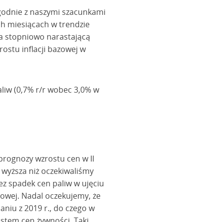
zgodnie z naszymi szacunkami
ch miesiącach w trendzie
a stopniowo narastającą
ostu inflacji bazowej w
aliw (0,7% r/r wobec 3,0% w
 prognozy wzrostu cen w II
 wyższa niż oczekiwaliśmy
ez spadek cen paliw w ujęciu
owej. Nadal oczekujemy, że
aniu z 2019 r., do czego w
ostem cen żywności. Taki