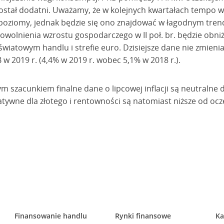
został dodatni. Uważamy, że w kolejnych kwartałach tempo 
 poziomy, jednak będzie się ono znajdować w łagodnym tre
owolnienia wzrostu gospodarczego w II poł. br. będzie obni
wiatowym handlu i strefie euro. Dzisiejsze dane nie zmieni
w 2019 r. (4,4% w 2019 r. wobec 5,1% w 2018 r.).
m szacunkiem finalne dane o lipcowej inflacji są neutralne 
gatywne dla złotego i rentowności są natomiast niższe od oc
Finansowanie handlu
Rynki finansowe
Ka