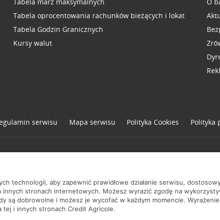
Tabela marż maksymalnych
O b
Tabela oprocentowania rachunków bieżących i lokat
Akt
Tabela Godzin Granicznych
Bez
Kursy walut
Zró
Dyr
Rek
egulamin serwisu
Mapa serwisu
Polityka
Cookies
Polityka
one
nych technologii, aby zapewnić prawidłowe działanie serwisu, dostoso
a innych stronach internetowych. Możesz wyrazić zgodę na wykorzystywa
ody są dobrowolne i możesz je wycofać w każdym momencie. Wyrażenie
tej i innych stronach Credit Agricole.