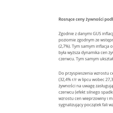
Rosnące ceny żywności podbi
Zgodnie z danymi GUS inflacja
poziomie zgodnym ze wstępn
(2,7%). Tym samym inflacja o
była wyższa dynamika cen żyw
czerwcu. Tym samym ukształt
Do przyspieszenia wzrostu c
(32,4% r/r w lipcu wobec 27,
żywności na uwagę zasługują
czerwcu (efekt silnego spad
wzrostu cen wieprzowiny i m
sygnalizujący początek fali 