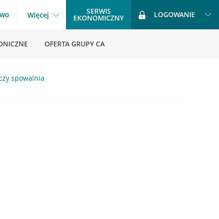
SERWIS
two
LOGOWANIE
Więcej
EKONOMICZNY
ONICZNE
OFERTA GRUPY CA
rczy spowalnia