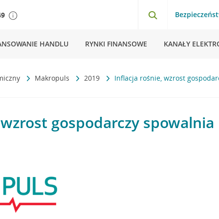
Bezpieczeńs
49
ANSOWANIE HANDLU
RYNKI FINANSOWE
KANAŁY ELEKTR
miczny
Makropuls
2019
Inflacja rośnie, wzrost gospoda
e, wzrost gospodarczy spowalnia