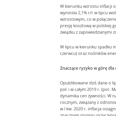
W kierunku wzrostu inflacji 
wyniosła 2,1% r/r w lipcu wo
wzrostowym, co w połączeni
presję kosztową w polskiej 
związku z zapowiedzianymi z
W lipcu w kierunku spadku in
czerwcu) oraz nośników energ
Znaczące ryzyko w górę dla n
Opublikowane dziś dane o lip
poł. i w całym 2019 r. (por.
dynamika cen żywności. W naj
rocznym, związany z odnotow
w I kw. 2020 r. inflacja osią
znacznym stopniu przyczynią 