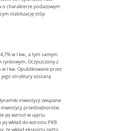
ków o charakterze podażowym
cym stabilizację stóp
 4,7% w I kw., a tym samym
em rynkowym. Oczyszczony z
 w I kw. Opublikowane przez
jego struktury zostaną
dynamiki inwestycji związane
inwestycji przedsiębiorstw.
 jej wzrost w ujęciu
k jej wkład do wzrostu PKB
my, że wkład eksportu netto