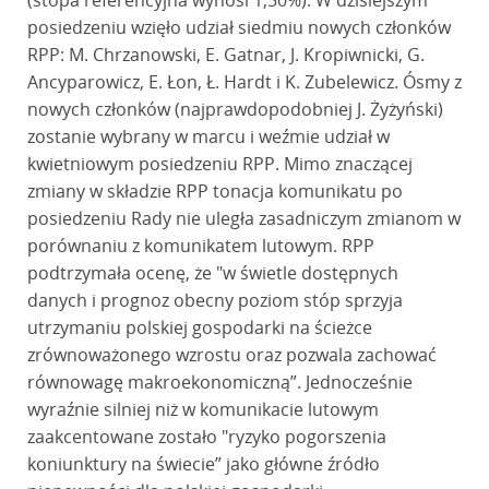
(stopa referencyjna wynosi 1,50%). W dzisiejszym
posiedzeniu wzięło udział siedmiu nowych członków
RPP: M. Chrzanowski, E. Gatnar, J. Kropiwnicki, G.
Ancyparowicz, E. Łon, Ł. Hardt i K. Zubelewicz. Ósmy z
nowych członków (najprawdopodobniej J. Żyżyński)
zostanie wybrany w marcu i weźmie udział w
kwietniowym posiedzeniu RPP. Mimo znaczącej
zmiany w składzie RPP tonacja komunikatu po
posiedzeniu Rady nie uległa zasadniczym zmianom w
porównaniu z komunikatem lutowym. RPP
podtrzymała ocenę, że "w świetle dostępnych
danych i prognoz obecny poziom stóp sprzyja
utrzymaniu polskiej gospodarki na ścieżce
zrównoważonego wzrostu oraz pozwala zachować
równowagę makroekonomiczną”. Jednocześnie
wyraźnie silniej niż w komunikacie lutowym
zaakcentowane zostało "ryzyko pogorszenia
koniunktury na świecie” jako główne źródło