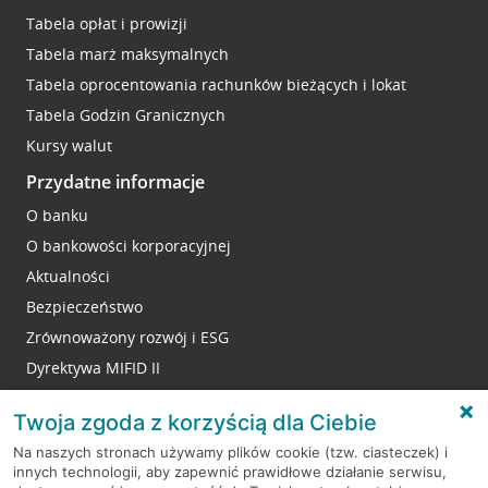
Tabela opłat i prowizji
Tabela marż maksymalnych
Tabela oprocentowania rachunków bieżących i lokat
Tabela Godzin Granicznych
Kursy walut
Przydatne informacje
O banku
O bankowości korporacyjnej
Aktualności
Bezpieczeństwo
Zrównoważony rozwój i ESG
Dyrektywa MIFID II
Reklamacje
Twoja zgoda z korzyścią dla Ciebie
Na naszych stronach używamy plików cookie (tzw. ciasteczek) i
innych technologii, aby zapewnić prawidłowe działanie serwisu,
RODO