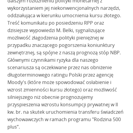
dalszym rozluźnieniu polityki monetarnej z
wykorzystaniem jej niekonwencjonalnych narzędzi,
oddziałująca w kierunku umocnienia kursu złotego.
Treść komunikatu po posiedzeniu RPP oraz
dzisiejsze wypowiedzi M. Belki, sygnalizujące
możliwość złagodzenia polityki pieniężnej w
przypadku znaczącego pogorszenia koniunktury
zewnętrznej, są spójne z naszą prognozą stóp NBP.
Głównymi czynnikami ryzyka dla naszego
scenariusza są oczekiwane przez nas obniżenie
długoterminowego ratingu Polski przez agencję
Moody's (które może spowodować osłabienie i
wzrost zmienności kursu złotego) oraz możliwość
silniejszego niż obecnie prognozujemy
przyspieszenia wzrostu konsumpcji prywatnej w II
kw. br. na skutek uruchomienia transferu świadczeń
wychowawczych w ramach programu "Rodzina 500
plus”.