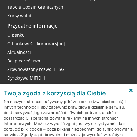
Tabela Godzin Granicznych
Kursy walut
Przydatne informacje
O banku
O bankowości korporacyjnej
Aktualności
Bezpieczeństwo
Zrównoważony rozwój i ESG
Dyrektywa MIFID II
Reklamacje
Twoja zgoda z korzyścią dla Ciebie
Na naszych stronach używamy plików cookie (tzw. ciasteczek) i
innych technologii, aby zapewnić prawidłowe działanie serwisu,
RODO
dostosowywać jego zawartość do Twoich potrzeb, a także
dostarczać Ci spersonalizowane reklamy na innych stronach
Regulamin serwisu
internetowych. Możesz wyrazić zgodę na wykorzystywanie lub
odrzucić pliki cookie – poza plikami niezbędnymi do funkcjonowania
Mapa serwisu
serwisu. Zgody są dobrowolne i możesz je wycofać w każdym