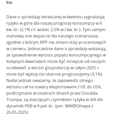
kw.
Dane o sprzedaży detalicznej w kwietniu sygnalizują
ryzyko w górę dla naszej prognozy konsumpcji w II
kw. br. (2,1% r/r wobec 2,5% w I kw. br.). Tym samym
stanowią one wsparcie dla naszego scenariusza,
zgodnie z którym RPP nie zmieni stóp procentowych
w czerwcu. Jednocześnie dane o sprzedaży wskazują,
że spowolnienie wzrostu popytu konsumpcyjnego w
kolejnych kwartałach może być mniejsze od naszych
oczekiwań, a wzrost gospodarczy w całym 2025 r.
może być wyższy niż obecnie prognozujemy (3,1%).
Nadal jednak uważamy, że zapowiedzi silnego
wzrostu ceł na towary eksportowane z UE do USA,
podtrzymane w ostatnich dniach przez Donalda
Trumpa, są znaczącym czynnikiem ryzyka w dół dla
dynamiki PKB w II poł. br. (por. MAKROmapa z
26.05.2025)