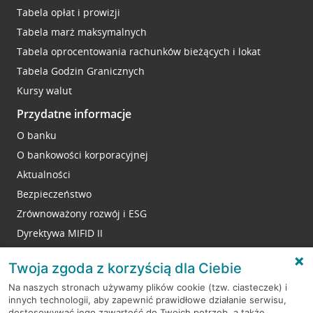
Tabela opłat i prowizji
Tabela marż maksymalnych
Tabela oprocentowania rachunków bieżących i lokat
Tabela Godzin Granicznych
Kursy walut
Przydatne informacje
O banku
O bankowości korporacyjnej
Aktualności
Bezpieczeństwo
Zrównoważony rozwój i ESG
Dyrektywa MIFID II
Reklamacje
Twoja zgoda z korzyścią dla Ciebie
Na naszych stronach używamy plików cookie (tzw. ciasteczek) i
innych technologii, aby zapewnić prawidłowe działanie serwisu,
RODO
dostosowywać jego zawartość do Twoich potrzeb, a także