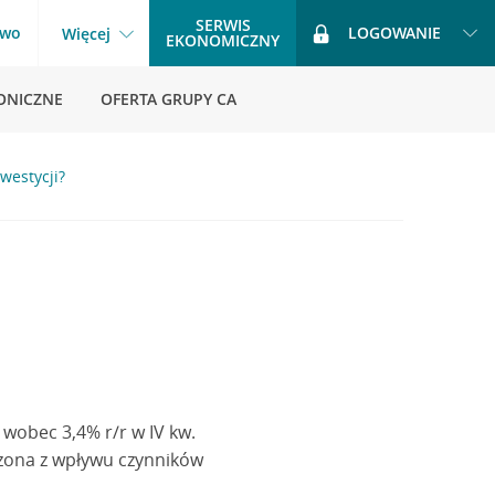
SERWIS
two
LOGOWANIE
Więcej
EKONOMICZNY
ONICZNE
OFERTA GRUPY CA
westycji?
 wobec 3,4% r/r w IV kw.
czona z wpływu czynników