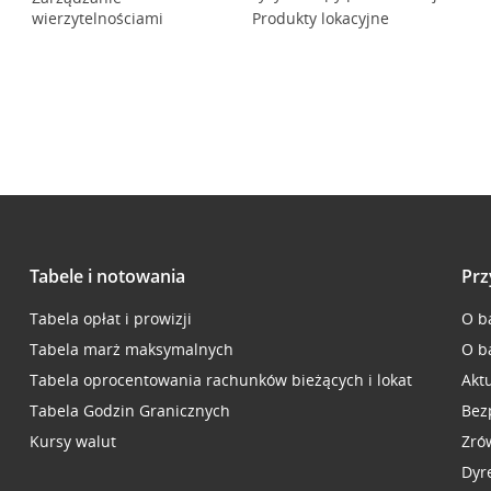
wierzytelnościami
Produkty lokacyjne
Tabele i notowania
Prz
Tabela opłat i prowizji
O b
Tabela marż maksymalnych
O b
Tabela oprocentowania rachunków bieżących i lokat
Akt
Tabela Godzin Granicznych
Bez
Kursy walut
Zró
Dyr