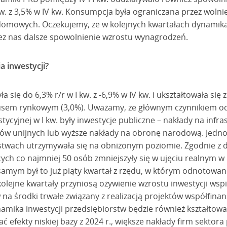
w. z 3,5% w IV kw. Konsumpcja była ograniczana przez wolni
mowych. Oczekujemy, że w kolejnych kwartałach dynamika 
z nas dalsze spowolnienie wzrostu wynagrodzeń.
a inwestycji?
a się do 6,3% r/r w I kw. z -6,9% w IV kw. i ukształtowała się
usem rynkowym (3,0%). Uważamy, że głównym czynnikiem od
tycyjnej w I kw. były inwestycje publiczne – nakłady na infr
ów unijnych lub wyższe nakłady na obronę narodową. Jedn
stwach utrzymywała się na obniżonym poziomie. Zgodnie z 
ych co najmniej 50 osób zmniejszyły się w ujęciu realnym w 
samym był to już piąty kwartał z rzędu, w którym odnotowan
olejne kwartały przyniosą ożywienie wzrostu inwestycji ws
 na środki trwałe związany z realizacją projektów współfin
namika inwestycji przedsiębiorstw będzie również kształtow
ć efekty niskiej bazy z 2024 r., większe nakłady firm sektora