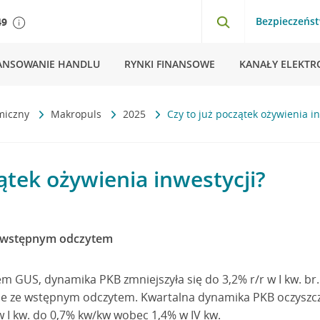
Bezpieczeńs
49
ANSOWANIE HANDLU
RYNKI FINANSOWE
KANAŁY ELEKTR
miczny
Makropuls
2025
Czy to już początek ożywienia in
ątek ożywienia inwestycji?
e wstępnym odczytem
m GUS, dynamika PKB zmniejszyła się do 3,2% r/r w I kw. br.
odnie ze wstępnym odczytem. Kwartalna dynamika PKB oczysz
w I kw. do 0,7% kw/kw wobec 1,4% w IV kw.