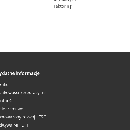
Faktoring
ydatne informacje
anku
ankowości korporacyjnej
ualności
pieczeństwo
wnoważony rozwój i ESG
ektywa MIFID II