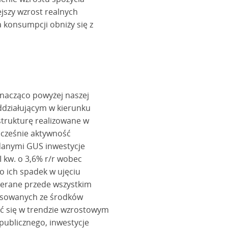
ejszy wzrost realnych
konsumpcji obniży się z
 znacząco powyżej naszej
działującym w kierunku
astrukturę realizowane w
ocześnie aktywność
danymi GUS inwestycje
I kw. o 3,6% r/r wobec
o ich spadek w ujęciu
pierane przede wszystkim
ansowanych ze środków
ać się w trendzie wzrostowym
 publicznego, inwestycje