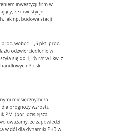
zeniem inwestycji firm w
ający, że inwestycje
, jak np. budowa stacji
 proc. wobec -1,6 pkt. proc.
lazło odzwierciedlenie w
zyła się do 1,1% r/r w I kw. z
 handlowych Polski.
anymi miesięcznymi za
ę dla prognozy wzrostu
k PMI (por. dzisiejsza
wo uważamy, że zapowiedzi
ka w dół dla dynamiki PKB w