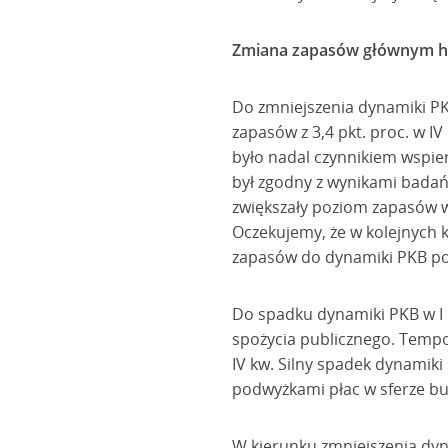
Zmiana zapasów głównym h
Do zmniejszenia dynamiki PKB
zapasów z 3,4 pkt. proc. w I
było nadal czynnikiem wspier
był zgodny z wynikami badań
zwiększały poziom zapasów w
Oczekujemy, że w kolejnych
zapasów do dynamiki PKB poz
Do spadku dynamiki PKB w I kw
spożycia publicznego. Tempo j
IV kw. Silny spadek dynamiki
podwyżkami płac w sferze bu
W kierunku zmniejszenia dyn