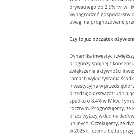
prywatnego do 2,5% r/r w I k
wynagrodzeń gospodarstw do
uwagi na prognozowane prze
Czy to już początek ożywieni
Dynamika inwestycji zwiększył
prognozy spójnej z konsens
zwiększenia aktywności inwes
ramach wykorzystania środk
inwestycyjna w przedsiębior
przedsiębiorstw zatrudniając
spadku o 8,4% w IV kw. Tym 
rocznym. Prognozujemy, że k
przez wyższy wkład nakładów
unijnych. Oczekujemy, że dy
w 2025 r., czemu będą sprzyja