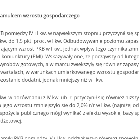
amulcem wzrostu gospodarczego
 pomiędzy IV i I kw. w największym stopniu przyczynił się 
V kw. do 1,5 pkt. proc. w I kw. Odbudowywanie poziomu zapa
ającym wzrost PKB w I kw., jednak wpływ tego czynnika zmni
 koniunktury (PMI). Wskazywały one, że począwszy od luteg
yrobów gotowych, a w marcu zwiększyły się również zapasy
 kwartałach, w warunkach umiarkowanego wzrostu gospodar
ostanie dodatni, jednak mniejszy niż w I kw.
. w porównaniu z IV kw. ub. r. przyczynił się również niższy 
ego wzrostu zmniejszyło się do 2,0% r/r w I kw. (najniżej od
 spożycia publicznego mógł wynikać z efektu wysokiej bazy s
dżetowej.
amiki PKB pomiędzy IV i I kw. oddziaływało również spowoln