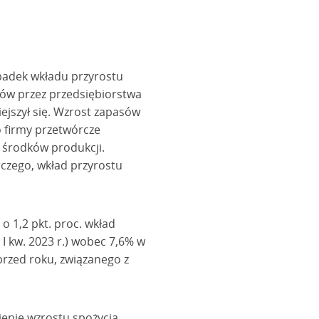
spadek wkładu przyrostu
sów przez przedsiębiorstwa
ejszył się. Wzrost zapasów
o firmy przetwórcze
 środków produkcji.
czego, wkład przyrostu
o 1,2 pkt. proc. wkład
 I kw. 2023 r.) wobec 7,6% w
przed roku, związanego z
ienie wzrostu spożycia