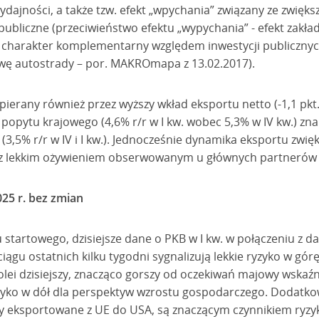
dajności, a także tzw. efekt „wpychania” związany ze zwięks
publiczne (przeciwieństwo efektu „wypychania” - efekt zakład
 charakter komplementarny względem inwestycji publicznych
wę autostrady – por. MAKROmapa z 13.02.2017).
pierany również przez wyższy wkład eksportu netto (-1,1 pkt.
u popytu krajowego (4,6% r/r w I kw. wobec 5,3% w IV kw.) zna
(3,5% r/r w IV i I kw.). Jednocześnie dynamika eksportu zwięks
ne z lekkim ożywieniem obserwowanym u głównych partnerów
25 r. bez zmian
 startowego, dzisiejsze dane o PKB w I kw. w połączeniu z d
ągu ostatnich kilku tygodni sygnalizują lekkie ryzyko w gór
lei dzisiejszy, znacząco gorszy od oczekiwań majowy wskaźni
yko w dół dla perspektyw wzrostu gospodarczego. Dodatko
ry eksportowane z UE do USA, są znaczącym czynnikiem ryzy