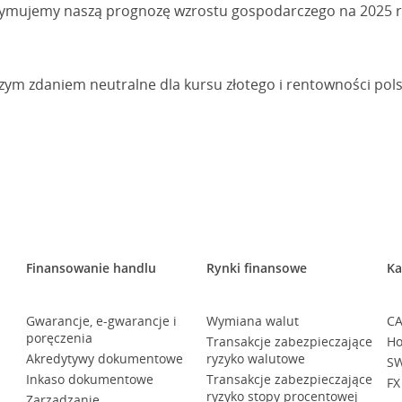
rzymujemy naszą prognozę wzrostu gospodarczego na 2025 r
zym zdaniem neutralne dla kursu złotego i rentowności polsk
Finansowanie handlu
Rynki finansowe
Ka
Gwarancje, e-gwarancje i
Wymiana walut
CA
poręczenia
Transakcje zabezpieczające
Ho
Akredytywy dokumentowe
ryzyko walutowe
SW
Inkaso dokumentowe
Transakcje zabezpieczające
FX
ryzyko stopy procentowej
Zarządzanie