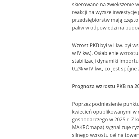
skierowane na zwiększenie wy
reakcji na wyższe inwestycje 
przedsiębiorstw mają często
paliw w odpowiedzi na budo
Wzrost PKB był w I kw. był ws
w IV kw.). Osłabienie wzrost
stabilizacji dynamiki importu 
0,2% w IV kw., co jest spój
Prognoza wzrostu PKB na 20
Poprzez podniesienie punktu
kwiecień opublikowanymi w ci
gospodarczego w 2025 r. Z ko
MAKROmapa) sygnalizuje ryz
silnego wzrostu ceł na towa