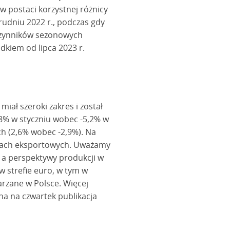
w postaci korzystnej różnicy
grudniu 2022 r., podczas gdy
u czynników sezonowych
dkiem od lipca 2023 r.
iał szeroki zakres i został
8% w styczniu wobec -5,2% w
h (2,6% wobec -2,9%). Na
anżach eksportowych. Uważamy
 a perspektywy produkcji w
w strefie euro, w tym w
rzane w Polsce. Więcej
a na czwartek publikacja