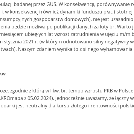
lacji badanej przez GUS. W konsekwencji, porównywanie ro
r. i, w konsekwencji również dynamiki funduszu płac (istotne
nsumpcyjnych gospodarstw domowych), nie jest uzasadnion
ienia będzie możliwa po publikacji danych za luty br. Warto
esiącem ubiegłych lat wzrost zatrudnienia w ujęciu m/m był
iem stycznia 2021 r. (w którym odnotowano silny negatywny 
rstwach). Naszym zdaniem wynika to z silnego wyhamowani
kw.
ę, zgodnie z którą w I kw. br. tempo wzrostu PKB w Polsce z
AKROmapa z 05.02.2024). Jednocześnie uważamy, że łączny 
podarki jest neutralny dla kursu złotego i rentowności polskic