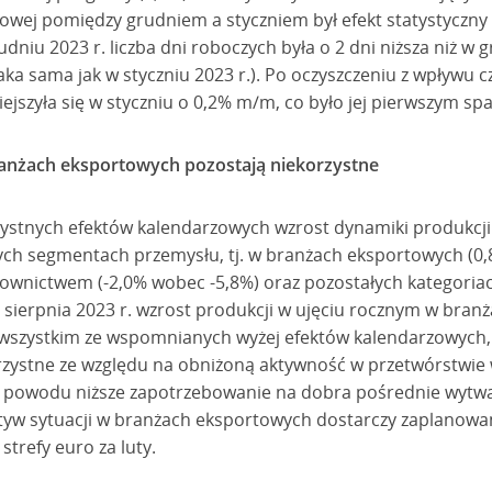
owej pomiędzy grudniem a styczniem był efekt statystyczny 
udniu 2023 r. liczba dni roboczych była o 2 dni niższa niż w 
a taka sama jak w styczniu 2023 r.). Po oczyszczeniu z wpływ
szyła się w styczniu o 0,2% m/m, co było jej pierwszym spa
anżach eksportowych pozostają niekorzystne
ystnych efektów kalendarzowych wzrost dynamiki produkcji m
ch segmentach przemysłu, tj. w branżach eksportowych (0,
ownictwem (-2,0% wobec -5,8%) oraz pozostałych kategoriac
 sierpnia 2023 r. wzrost produkcji w ujęciu rocznym w br
 wszystkim ze wspomnianych wyżej efektów kalendarzowych,
orzystne ze względu na obniżoną aktywność w przetwórstwie 
o powodu niższe zapotrzebowanie na dobra pośrednie wytwa
tyw sytuacji w branżach eksportowych dostarczy zaplanowan
trefy euro za luty.