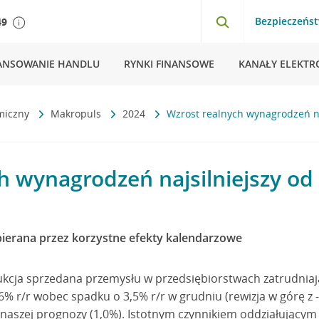
Bezpieczeńs
49
ANSOWANIE HANDLU
RYNKI FINANSOWE
KANAŁY ELEKTR
miczny
Makropuls
2024
Wzrost realnych wynagrodzeń na
h wynagrodzeń najsilniejszy od 
erana przez korzystne efekty kalendarzowe
kcja sprzedana przemysłu w przedsiębiorstwach zatrudniaj
,6% r/r wobec spadku o 3,5% r/r w grudniu (rewizja w górę z -3
 naszej prognozy (1,0%). Istotnym czynnikiem oddziałującym