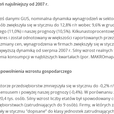
 najsilniejszy od 2007 r.
ziś danymi GUS, nominalna dynamika wynagrodzeń w sektor
ób zwiększyła się w styczniu do 12,8% r/r wobec 9,6% w grudn
go (11,0%) i naszej prognozy (10,5%). Kilkunastoprocento
kres i został odnotowany w większości raportowanych przez 
zmiany cen, wynagrodzenia w firmach zwiększyły się w stycz
najwyższą dynamiką od sierpnia 2007 r. Silny wzrost realnych
ia konsumpcji w najbliższych kwartałach (por. MAKROmapa 
powolnienia wzrostu gospodarczego
orze przedsiębiorstw zmniejszyła się w styczniu do -0,2% r
onsensusem i powyżej naszej prognozy (-0,4%). W porównaniu
 20,4 tys. osób. Silny wzrost liczby etatów był spowodowany 
ębiorstwach (zatrudniających do 9 osób). Firmy, w których 
ły w styczniu "dopisane” do klasy jednostek zatrudniających