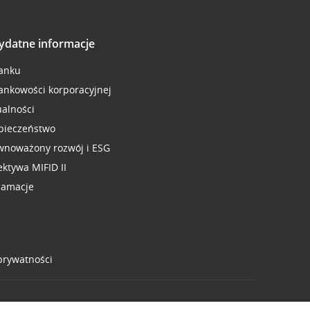
ydatne informacje
anku
ankowości korporacyjnej
ualności
pieczeństwo
wnoważony rozwój i ESG
ektywa MIFID II
lamacje
 prywatności