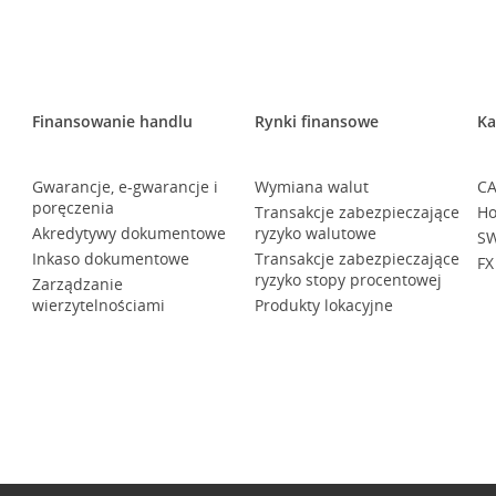
Finansowanie handlu
Rynki finansowe
Ka
Gwarancje, e-gwarancje i
Wymiana walut
CA
poręczenia
Transakcje zabezpieczające
Ho
Akredytywy dokumentowe
ryzyko walutowe
SW
Inkaso dokumentowe
Transakcje zabezpieczające
FX
ryzyko stopy procentowej
Zarządzanie
wierzytelnościami
Produkty lokacyjne