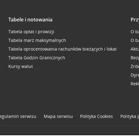
Tabele i notowania
Prz
Tabela opłat i prowizji
O b
Tabela marż maksymalnych
O b
Tabela oprocentowania rachunków bieżących i lokat
Akt
Tabela Godzin Granicznych
Bez
Kursy walut
Zró
Dyr
Rek
egulamin serwisu
Mapa serwisu
Polityka
Cookies
Polityka