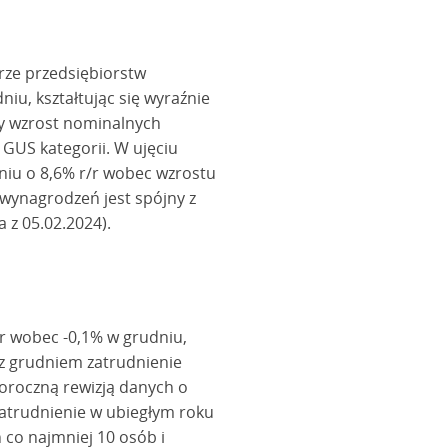
ze przedsiębiorstw
iu, kształtując się wyraźnie
wy wzrost nominalnych
GUS kategorii. W ujęciu
niu o 8,6% r/r wobec wzrostu
 wynagrodzeń jest spójny z
z 05.02.2024).
/r wobec -0,1% w grudniu,
 z grudniem zatrudnienie
coroczną rewizją danych o
zatrudnienie w ubiegłym roku
 co najmniej 10 osób i