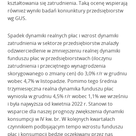
kształtowania się zatrudnienia. Taką ocenę wspierają
również wyniki badań koniunktury przedsiębiorstw
wg GUS.
Spadek dynamiki realnych płac i wzrost dynamiki
zatrudnienia w sektorze przedsiębiorstw znalazły
odzwierciedlenie w zmniejszeniu realnej dynamiki
funduszu płac w przedsiębiorstwach (iloczynu
zatrudnienia i przeciętnego wynagrodzenia
skorygowanego o zmiany cen) do 3,0% r/r w grudniu
wobec 4,7% w listopadzie. Pomimo tego średnia
trzymiesięczna realna dynamika funduszu płac
wyniosła w grudniu 4,5% r/r wobec 1,1% we wrześniu
i była najwyższa od kwietnia 2022 r. Stanowi to
wsparcie dla naszej prognozy zwiększenia dynamiki
konsumpcji w IV kw. br. W kolejnych kwartałach
czynnikiem podbijającym tempo wzrostu funduszu
płac i konsumpcji będzie oczekiwany przez nas