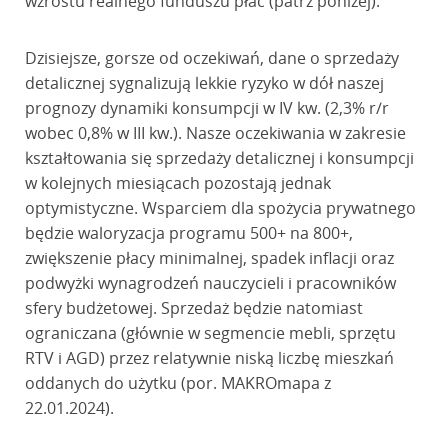
wzrostu realnego funduszu płac (patrz poniżej).
Dzisiejsze, gorsze od oczekiwań, dane o sprzedaży
detalicznej sygnalizują lekkie ryzyko w dół naszej
prognozy dynamiki konsumpcji w IV kw. (2,3% r/r
wobec 0,8% w III kw.). Nasze oczekiwania w zakresie
kształtowania się sprzedaży detalicznej i konsumpcji
w kolejnych miesiącach pozostają jednak
optymistyczne. Wsparciem dla spożycia prywatnego
będzie waloryzacja programu 500+ na 800+,
zwiększenie płacy minimalnej, spadek inflacji oraz
podwyżki wynagrodzeń nauczycieli i pracowników
sfery budżetowej. Sprzedaż będzie natomiast
ograniczana (głównie w segmencie mebli, sprzętu
RTV i AGD) przez relatywnie niską liczbę mieszkań
oddanych do użytku (por. MAKROmapa z
22.01.2024).