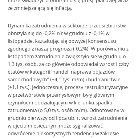
może świadczyć o obniżaniu się presji płacowej wraz
ze zmniejszającą się inflacją.
Dynamika zatrudnienia w sektorze przedsiębiorstw
obniżyła się do -0,2% r/r w grudniu z -0,1% w
listopadzie, kształtując się powyżej konsensusu
zgodnego z naszą prognozą (-0,2%). W porównaniu z
listopadem zatrudnienie zwiększyło się w grudniu o
1,3 tys. osób, za co głównie odpowiadał wzrost liczby
etatów w kategorii ‘handel; naprawa pojazdów
samochodowych” (+4,1 tys. m/m) i budownictwie
(+1,1 tys.). Jednocześnie, procesy restrukturyzacyjne
w przetwórstwie przemysłowym były głównym
czynnikiem oddziałującym w kierunku spadku
zatrudnienia (o 5,0 tys. osób m/m). Odnotowany w
grudniu pierwszy od lipca ub. r. wzrost zatrudnienia
w ujęciu miesięcznym może sygnalizować
odwrócenie niekorzystnych tendencji w zakresie