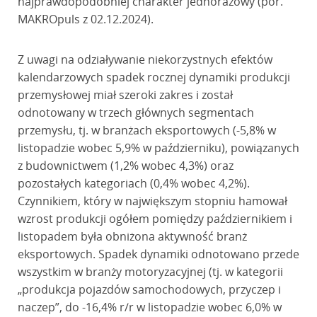
najprawdopodobniej charakter jednorazowy (por.
MAKROpuls z 02.12.2024).
Z uwagi na odziaływanie niekorzystnych efektów
kalendarzowych spadek rocznej dynamiki produkcji
przemysłowej miał szeroki zakres i został
odnotowany w trzech głównych segmentach
przemysłu, tj. w branżach eksportowych (-5,8% w
listopadzie wobec 5,9% w październiku), powiązanych
z budownictwem (1,2% wobec 4,3%) oraz
pozostałych kategoriach (0,4% wobec 4,2%).
Czynnikiem, który w największym stopniu hamował
wzrost produkcji ogółem pomiędzy październikiem i
listopadem była obniżona aktywność branż
eksportowych. Spadek dynamiki odnotowano przede
wszystkim w branży motoryzacyjnej (tj. w kategorii
„produkcja pojazdów samochodowych, przyczep i
naczep”, do -16,4% r/r w listopadzie wobec 6,0% w