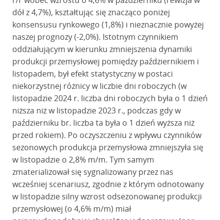
r/r wobec wzrostu o 4,6% w październiku (rewizja w
dół z 4,7%), kształtując się znacząco poniżej
konsensusu rynkowego (1,8%) i nieznacznie powyżej
naszej prognozy (-2,0%). Istotnym czynnikiem
oddziałującym w kierunku zmniejszenia dynamiki
produkcji przemysłowej pomiędzy październikiem i
listopadem, był efekt statystyczny w postaci
niekorzystnej różnicy w liczbie dni roboczych (w
listopadzie 2024 r. liczba dni roboczych była o 1 dzień
niższa niż w listopadzie 2023 r., podczas gdy w
październiku br. liczba ta była o 1 dzień wyższa niż
przed rokiem). Po oczyszczeniu z wpływu czynników
sezonowych produkcja przemysłowa zmniejszyła się
w listopadzie o 2,8% m/m. Tym samym
zmaterializował się sygnalizowany przez nas
wcześniej scenariusz, zgodnie z którym odnotowany
w listopadzie silny wzrost odsezonowanej produkcji
przemysłowej (o 4,6% m/m) miał