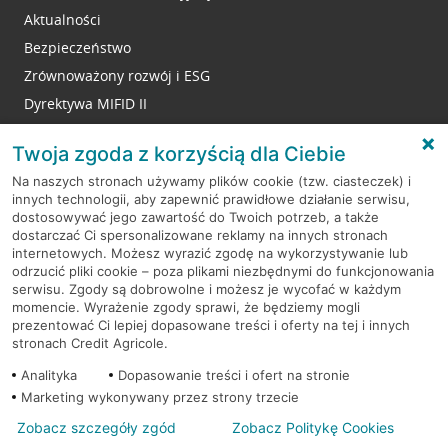
Aktualności
Bezpieczeństwo
Zrównoważony rozwój i ESG
Dyrektywa MIFID II
Reklamacje
Twoja zgoda z korzyścią dla Ciebie
Na naszych stronach używamy plików cookie (tzw. ciasteczek) i
innych technologii, aby zapewnić prawidłowe działanie serwisu,
RODO
dostosowywać jego zawartość do Twoich potrzeb, a także
dostarczać Ci spersonalizowane reklamy na innych stronach
Regulamin serwisu
internetowych. Możesz wyrazić zgodę na wykorzystywanie lub
odrzucić pliki cookie – poza plikami niezbędnymi do funkcjonowania
Mapa serwisu
serwisu. Zgody są dobrowolne i możesz je wycofać w każdym
momencie. Wyrażenie zgody sprawi, że będziemy mogli
Polityka
Cookies
prezentować Ci lepiej dopasowane treści i oferty na tej i innych
stronach Credit Agricole.
Polityka prywatności
Analityka
Dopasowanie treści i ofert na stronie
Marketing wykonywany przez strony trzecie
Zobacz szczegóły zgód
Zobacz Politykę Cookies
© 2026 Credit Agricole Bank Polska S.A. Wszelkie prawa zastrzeżone