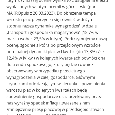
lutym). W naszej ocenie wynika to z ustąpienia efektu
wypłaconych w lutym premii w górnictwie (por.
MAKROpuls z 20.03.2023). Do obniżenia tempa
wzrostu płac przyczyniła się również w dużym
stopniu niższa dynamika wynagrodzeń w dziale
„transport i gospodarka magazynowa” (18,7% w
marcu wobec 23,5% w lutym). Podtrzymujemy naszą
ocenę, zgodnie z którą po przejściowym wzroście
nominalnej dynamiki płac w I kw. br. (do 13,3% r/r z
12,4% w IV kw.) w kolejnych kwartałach powróci ona
do trendu spadkowego, który będzie również
obserwowany w przypadku przeciętnego
wynagrodzenia w całej gospodarce. Głównymi
czynnikami oddziałującym w kierunku spowolnienia
wzrostu płac w kolejnych kwartałach będą
spowolnienie gospodarcze oraz oczekiwany przez
nas wyraźny spadek inflacji i związane z nim
zmniejszenie presji płacowej w przedsiębiorstwach