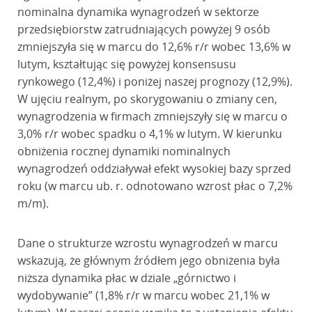
nominalna dynamika wynagrodzeń w sektorze
przedsiębiorstw zatrudniających powyżej 9 osób
zmniejszyła się w marcu do 12,6% r/r wobec 13,6% w
lutym, kształtując się powyżej konsensusu
rynkowego (12,4%) i poniżej naszej prognozy (12,9%).
W ujęciu realnym, po skorygowaniu o zmiany cen,
wynagrodzenia w firmach zmniejszyły się w marcu o
3,0% r/r wobec spadku o 4,1% w lutym. W kierunku
obniżenia rocznej dynamiki nominalnych
wynagrodzeń oddziaływał efekt wysokiej bazy sprzed
roku (w marcu ub. r. odnotowano wzrost płac o 7,2%
m/m).
Dane o strukturze wzrostu wynagrodzeń w marcu
wskazują, że głównym źródłem jego obniżenia była
niższa dynamika płac w dziale „górnictwo i
wydobywanie” (1,8% r/r w marcu wobec 21,1% w