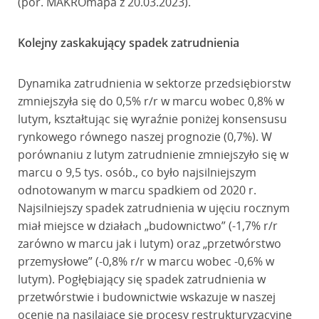
(por. MAKROmapa z 20.03.2023).
Kolejny zaskakujący spadek zatrudnienia
Dynamika zatrudnienia w sektorze przedsiębiorstw
zmniejszyła się do 0,5% r/r w marcu wobec 0,8% w
lutym, kształtując się wyraźnie poniżej konsensusu
rynkowego równego naszej prognozie (0,7%). W
porównaniu z lutym zatrudnienie zmniejszyło się w
marcu o 9,5 tys. osób., co było najsilniejszym
odnotowanym w marcu spadkiem od 2020 r.
Najsilniejszy spadek zatrudnienia w ujęciu rocznym
miał miejsce w działach „budownictwo” (-1,7% r/r
zarówno w marcu jak i lutym) oraz „przetwórstwo
przemysłowe” (-0,8% r/r w marcu wobec -0,6% w
lutym). Pogłębiający się spadek zatrudnienia w
przetwórstwie i budownictwie wskazuje w naszej
ocenie na nasilające się procesy restrukturyzacyjne