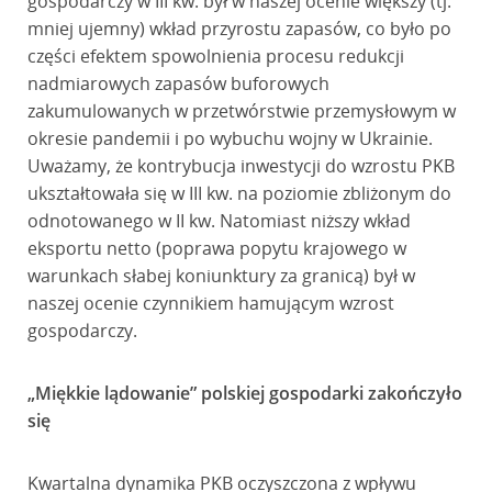
gospodarczy w III kw. był w naszej ocenie większy (tj.
mniej ujemny) wkład przyrostu zapasów, co było po
części efektem spowolnienia procesu redukcji
nadmiarowych zapasów buforowych
zakumulowanych w przetwórstwie przemysłowym w
okresie pandemii i po wybuchu wojny w Ukrainie.
Uważamy, że kontrybucja inwestycji do wzrostu PKB
ukształtowała się w III kw. na poziomie zbliżonym do
odnotowanego w II kw. Natomiast niższy wkład
eksportu netto (poprawa popytu krajowego w
warunkach słabej koniunktury za granicą) był w
naszej ocenie czynnikiem hamującym wzrost
gospodarczy.
„Miękkie lądowanie” polskiej gospodarki zakończyło
się
Kwartalna dynamika PKB oczyszczona z wpływu