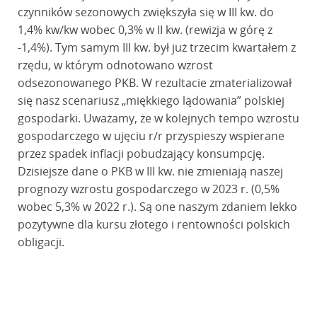
czynników sezonowych zwiększyła się w III kw. do
1,4% kw/kw wobec 0,3% w II kw. (rewizja w górę z
-1,4%). Tym samym III kw. był już trzecim kwartałem z
rzędu, w którym odnotowano wzrost
odsezonowanego PKB. W rezultacie zmaterializował
się nasz scenariusz „miękkiego lądowania” polskiej
gospodarki. Uważamy, że w kolejnych tempo wzrostu
gospodarczego w ujęciu r/r przyspieszy wspierane
przez spadek inflacji pobudzający konsumpcję.
Dzisiejsze dane o PKB w III kw. nie zmieniają naszej
prognozy wzrostu gospodarczego w 2023 r. (0,5%
wobec 5,3% w 2022 r.). Są one naszym zdaniem lekko
pozytywne dla kursu złotego i rentowności polskich
obligacji.