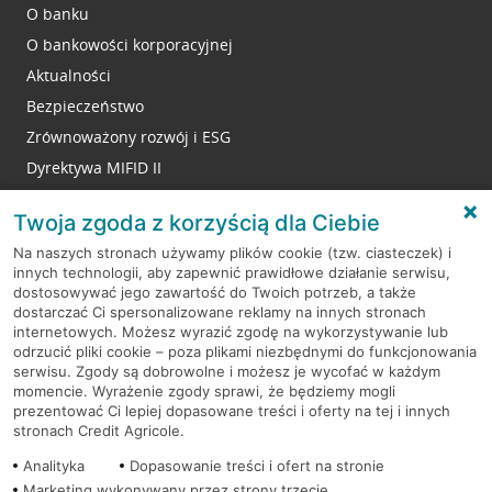
O banku
O bankowości korporacyjnej
Aktualności
Bezpieczeństwo
Zrównoważony rozwój i ESG
Dyrektywa MIFID II
Reklamacje
Twoja zgoda z korzyścią dla Ciebie
Na naszych stronach używamy plików cookie (tzw. ciasteczek) i
innych technologii, aby zapewnić prawidłowe działanie serwisu,
RODO
dostosowywać jego zawartość do Twoich potrzeb, a także
dostarczać Ci spersonalizowane reklamy na innych stronach
Regulamin serwisu
internetowych. Możesz wyrazić zgodę na wykorzystywanie lub
odrzucić pliki cookie – poza plikami niezbędnymi do funkcjonowania
Mapa serwisu
serwisu. Zgody są dobrowolne i możesz je wycofać w każdym
momencie. Wyrażenie zgody sprawi, że będziemy mogli
Polityka
Cookies
prezentować Ci lepiej dopasowane treści i oferty na tej i innych
stronach Credit Agricole.
Polityka prywatności
Analityka
Dopasowanie treści i ofert na stronie
Marketing wykonywany przez strony trzecie