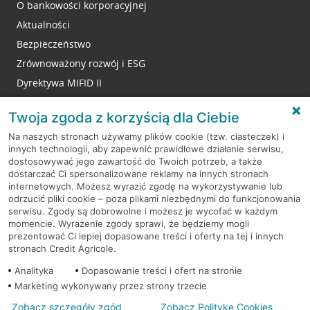
O bankowości korporacyjnej
Aktualności
Bezpieczeństwo
Zrównoważony rozwój i ESG
Dyrektywa MIFID II
Reklamacje
Twoja zgoda z korzyścią dla Ciebie
Na naszych stronach używamy plików cookie (tzw. ciasteczek) i
innych technologii, aby zapewnić prawidłowe działanie serwisu,
RODO
dostosowywać jego zawartość do Twoich potrzeb, a także
dostarczać Ci spersonalizowane reklamy na innych stronach
Regulamin serwisu
internetowych. Możesz wyrazić zgodę na wykorzystywanie lub
odrzucić pliki cookie – poza plikami niezbędnymi do funkcjonowania
Mapa serwisu
serwisu. Zgody są dobrowolne i możesz je wycofać w każdym
momencie. Wyrażenie zgody sprawi, że będziemy mogli
Polityka
Cookies
prezentować Ci lepiej dopasowane treści i oferty na tej i innych
stronach Credit Agricole.
Polityka prywatności
Analityka
Dopasowanie treści i ofert na stronie
Marketing wykonywany przez strony trzecie
Zobacz szczegóły zgód
Zobacz Politykę Cookies
© 2026 Credit Agricole Bank Polska S.A. Wszelkie prawa zastrzeżone