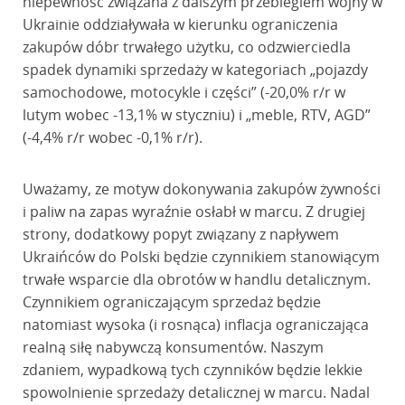
niepewność związana z dalszym przebiegiem wojny w
Ukrainie oddziaływała w kierunku ograniczenia
zakupów dóbr trwałego użytku, co odzwierciedla
spadek dynamiki sprzedaży w kategoriach „pojazdy
samochodowe, motocykle i części” (-20,0% r/r w
lutym wobec -13,1% w styczniu) i „meble, RTV, AGD”
(-4,4% r/r wobec -0,1% r/r).
Uważamy, ze motyw dokonywania zakupów żywności
i paliw na zapas wyraźnie osłabł w marcu. Z drugiej
strony, dodatkowy popyt związany z napływem
Ukraińców do Polski będzie czynnikiem stanowiącym
trwałe wsparcie dla obrotów w handlu detalicznym.
Czynnikiem ograniczającym sprzedaż będzie
natomiast wysoka (i rosnąca) inflacja ograniczająca
realną siłę nabywczą konsumentów. Naszym
zdaniem, wypadkową tych czynników będzie lekkie
spowolnienie sprzedaży detalicznej w marcu. Nadal