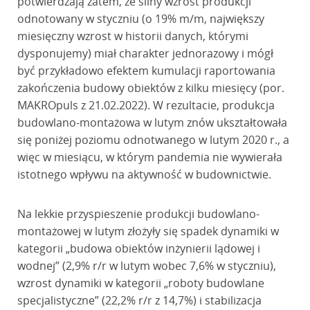
potwierdzają zatem, że silny wzrost produkcji
odnotowany w styczniu (o 19% m/m, największy
miesięczny wzrost w historii danych, którymi
dysponujemy) miał charakter jednorazowy i mógł
być przykładowo efektem kumulacji raportowania
zakończenia budowy obiektów z kilku miesięcy (por.
MAKROpuls z 21.02.2022). W rezultacie, produkcja
budowlano-montażowa w lutym znów ukształtowała
się poniżej poziomu odnotwanego w lutym 2020 r., a
więc w miesiącu, w którym pandemia nie wywierała
istotnego wpływu na aktywność w budownictwie.
Na lekkie przyspieszenie produkcji budowlano-
montażowej w lutym złożyły się spadek dynamiki w
kategorii „budowa obiektów inżynierii lądowej i
wodnej” (2,9% r/r w lutym wobec 7,6% w styczniu),
wzrost dynamiki w kategorii „roboty budowlane
specjalistyczne” (22,2% r/r z 14,7%) i stabilizacja