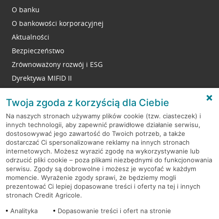
O banku
O bankowości korporacyjnej
Aktualności
Bezpieczeństwo
Zrównoważony rozwój i ESG
Dyrektywa MIFID II
Reklamacje
Twoja zgoda z korzyścią dla Ciebie
Na naszych stronach używamy plików cookie (tzw. ciasteczek) i
innych technologii, aby zapewnić prawidłowe działanie serwisu,
RODO
dostosowywać jego zawartość do Twoich potrzeb, a także
dostarczać Ci spersonalizowane reklamy na innych stronach
Regulamin serwisu
internetowych. Możesz wyrazić zgodę na wykorzystywanie lub
odrzucić pliki cookie – poza plikami niezbędnymi do funkcjonowania
Mapa serwisu
serwisu. Zgody są dobrowolne i możesz je wycofać w każdym
momencie. Wyrażenie zgody sprawi, że będziemy mogli
Polityka
Cookies
prezentować Ci lepiej dopasowane treści i oferty na tej i innych
stronach Credit Agricole.
Polityka prywatności
Analityka
Dopasowanie treści i ofert na stronie