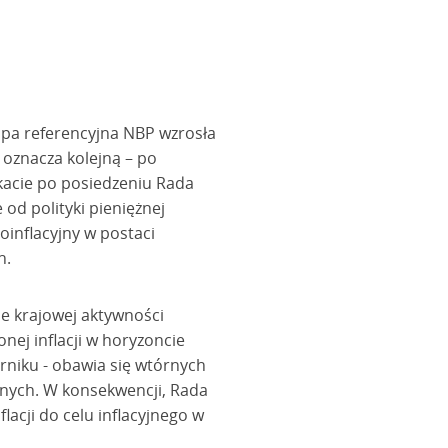
topa referencyjna NBP wzrosła
 oznacza kolejną – po
ikacie po posiedzeniu Rada
od polityki pieniężnej
inflacyjny w postaci
h.
e krajowej aktywności
nej inflacji w horyzoncie
erniku - obawia się wtórnych
lnych. W konsekwencji, Rada
lacji do celu inflacyjnego w