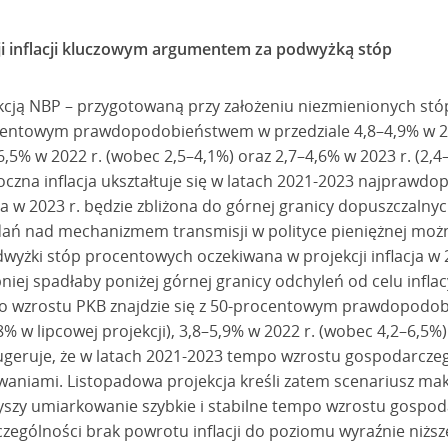
ji inflacji kluczowym argumentem za podwyżką stóp
kcją NBP – przygotowaną przy założeniu niezmienionych st
procentowym prawdopodobieństwem w przedziale 4,8–4,9% w 2
1–6,5% w 2022 r. (wobec 2,5–4,1%) oraz 2,7–4,6% w 2023 r. (2,4
oczna inflacja ukształtuje się w latach 2021-2023 najprawd
, a w 2023 r. będzie zbliżona do górnej granicy dopuszczalny
ań nad mechanizmem transmisji w polityce pieniężnej możn
wyżki stóp procentowych oczekiwana w projekcji inflacja w 20
iej spadłaby poniżej górnej granicy odchyleń od celu inflacy
po wzrostu PKB znajdzie się z 50-procentowym prawdopodob
% w lipcowej projekcji), 3,8–5,9% w 2022 r. (wobec 4,2–6,5%)
i sugeruje, że w latach 2021-2023 tempo wzrostu gospodarcze
iwaniami. Listopadowa projekcja kreśli zatem scenariusz m
zyszy umiarkowanie szybkie i stabilne tempo wzrostu gospod
czególności brak powrotu inflacji do poziomu wyraźnie niżs