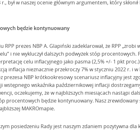
 r., był w naszej ocenie głównym argumentem, który skłonił 
towych będzie kontynuowany
u RPP prezes NBP A. Glapiński zadeklarował, że RPP „zrobi w
celu” i nie wykluczył dalszych podwyżek stóp procentowych.
rpretację celu inflacyjnego jako pasma (2,5% +/- 1 pkt proc.)
cją inflacja nieznacznie przekroczy 7% w styczniu 2022 r. i w
ez prezesa NBP krótkookresowy scenariusz inflacyjny jest z
ji wstępnego wskaźnika październikowej inflacji dostrzegam
ncji, oczekujemy, że w najbliższych miesiącach nastąpi dals
stóp procentowych będzie kontynuowany. Nasz zrewidowany sc
najbliższej MAKROmapie.
szym posiedzeniu Rady jest naszym zdaniem pozytywna dla k