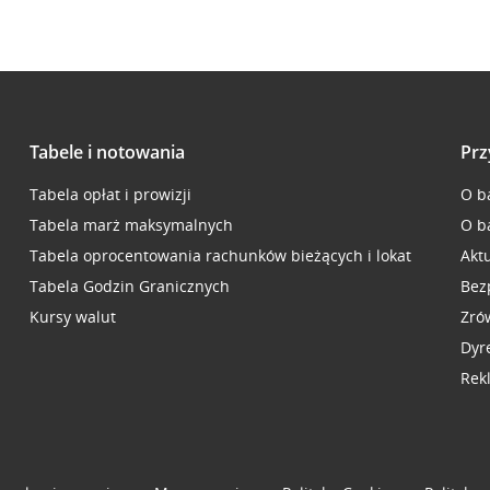
Tabele i notowania
Prz
Tabela opłat i prowizji
O b
Tabela marż maksymalnych
O b
Tabela oprocentowania rachunków bieżących i lokat
Akt
Tabela Godzin Granicznych
Bez
Kursy walut
Zró
Dyr
Rek