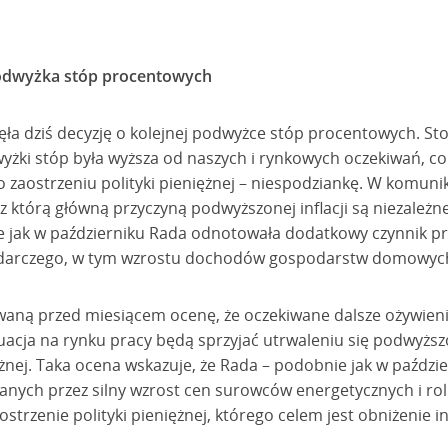
podwyżka stóp procentowych
jęła dziś decyzję o kolejnej podwyżce stóp procentowych. S
yżki stóp była wyższa od naszych i rynkowych oczekiwań, co
o zaostrzeniu polityki pieniężnej – niespodziankę. W komun
 którą główną przyczyną podwyższonej inflacji są niezależne 
 jak w październiku Rada odnotowała dodatkowy czynnik pro
odarczego, w tym wzrostu dochodów gospodarstw domowyc
aną przed miesiącem ocenę, że oczekiwane dalsze ożywieni
uacja na rynku pracy będą sprzyjać utrwaleniu się podwyższo
ężnej. Taka ocena wskazuje, że Rada – podobnie jak w paździ
anych przez silny wzrost cen surowców energetycznych i ro
strzenie polityki pieniężnej, którego celem jest obniżenie inf