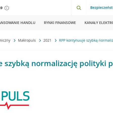
Bezpieczeńs
49
ANSOWANIE HANDLU
RYNKI FINANSOWE
KANAŁY ELEKTR
miczny
Makropuls
2021
RPP kontynuuje szybką normaliza
 szybką normalizację polityki p