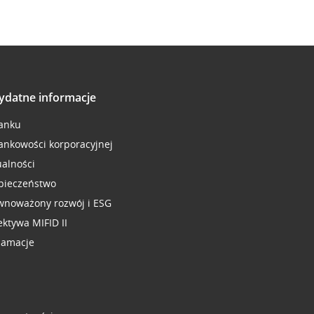
ydatne informacje
anku
ankowości korporacyjnej
ualności
pieczeństwo
wnoważony rozwój i ESG
ektywa MIFID II
lamacje