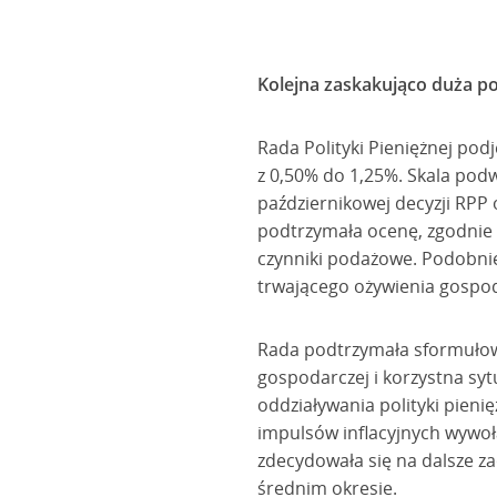
Kolejna zaskakująco duża 
Rada Polityki Pieniężnej pod
z 0,50% do 1,25%. Skala podw
październikowej decyzji RPP 
podtrzymała ocenę, zgodnie z
czynniki podażowe. Podobnie
trwającego ożywienia gosp
Rada podtrzymała sformułow
gospodarczej i korzystna syt
oddziaływania polityki pieni
impulsów inflacyjnych wywoł
zdecydowała się na dalsze zao
średnim okresie.