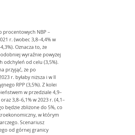
óp procentowych NBP –
021 r. (wobec 3,8–4,4% w
–4,3%). Oznacza to, że
opodobniej wyraźnie powyżej
ch odchyleń od celu (3,5%).
a przyjąć, że po
23 r. byłaby niższa i w II
jnego RPP (3,5%). Z kolei
ieństwem w przedziale 4,9–
 oraz 3,8–6,1% w 2023 r. (4,1–
go będzie zbliżone do 5%, co
akroekonomiczny, w którym
arczego. Scenariusz
zego od górnej granicy