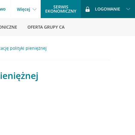
SERWIS
two
LOGOWANIE
Więcej
EKONOMICZNY
ONICZNE
OFERTA GRUPY CA
cję polityki pieniężnej
ieniężnej