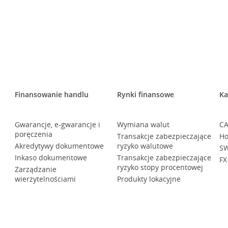
Finansowanie handlu
Rynki finansowe
Ka
Gwarancje, e-gwarancje i
Wymiana walut
CA
poręczenia
Transakcje zabezpieczające
Ho
Akredytywy dokumentowe
ryzyko walutowe
SW
Inkaso dokumentowe
Transakcje zabezpieczające
FX
ryzyko stopy procentowej
Zarządzanie
wierzytelnościami
Produkty lokacyjne