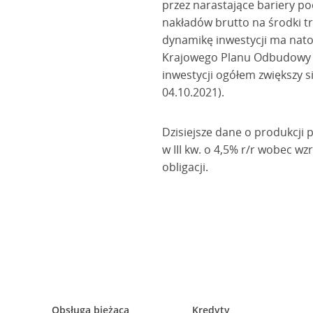
przez narastające bariery p
nakładów brutto na środki t
dynamikę inwestycji ma nato
Krajowego Planu Odbudowy p
inwestycji ogółem zwiększy si
04.10.2021).
Dzisiejsze dane o produkcji 
w III kw. o 4,5% r/r wobec wz
obligacji.
Obsługa bieżąca
Kredyty