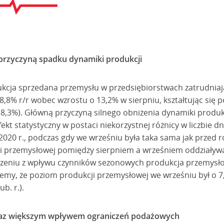
 przyczyną spadku dynamiki produkcji
kcja sprzedana przemysłu w przedsiębiorstwach zatrudniaj
 8,8% r/r wobec wzrostu o 13,2% w sierpniu, kształtując się
 (8,3%). Główną przyczyną silnego obniżenia dynamiki produ
kt statystyczny w postaci niekorzystnej różnicy w liczbie dn
w 2020 r., podczas gdy we wrześniu była taka sama jak przed 
i przemysłowej pomiędzy sierpniem a wrześniem oddziaływał
czeniu z wpływu czynników sezonowych produkcja przemysło
emy, że poziom produkcji przemysłowej we wrześniu był o 7
b. r.).
raz większym wpływem ograniczeń podażowych