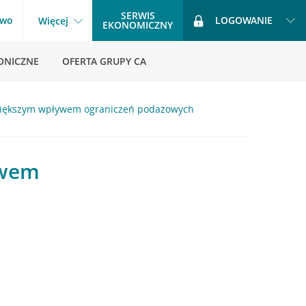
SERWIS
two
LOGOWANIE
Więcej
EKONOMICZNY
ONICZNE
OFERTA GRUPY CA
większym wpływem ograniczeń podażowych
ywem