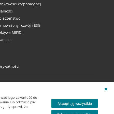
ankowości korporacyjnej
ualności
pieczeństwo
wnoważony rozwój i ESG
ektywa MIFID II
lamacje
 prywatności
wywać jego zawartość do
nie lub odrzucić pliki
Akceptuję wszystkie
 zgody sprawi, że