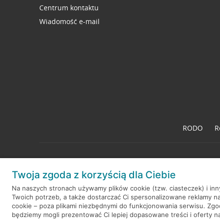
Centrum kontaktu
Wiadomość e-mail
RODO
R
Twoja zgoda z korzyścią dla Ciebie
© 2026 Credit Agricole Bank Polska S.A. Wszelkie prawa zastrzeż
Na naszych stronach używamy plików cookie (tzw. ciasteczek) i in
Twoich potrzeb, a także dostarczać Ci spersonalizowane reklamy n
cookie – poza plikami niezbędnymi do funkcjonowania serwisu. Zg
będziemy mogli prezentować Ci lepiej dopasowane treści i oferty na 