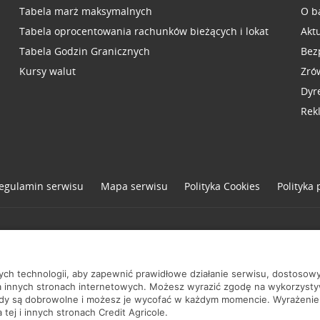
Tabela marż maksymalnych
O b
Tabela oprocentowania rachunków bieżących i lokat
Akt
Tabela Godzin Granicznych
Bez
Kursy walut
Zró
Dyr
Rek
egulamin serwisu
Mapa serwisu
Polityka
Cookies
Polityka
one
nych technologii, aby zapewnić prawidłowe działanie serwisu, dostoso
a innych stronach internetowych. Możesz wyrazić zgodę na wykorzystywa
ody są dobrowolne i możesz je wycofać w każdym momencie. Wyrażenie
tej i innych stronach Credit Agricole.