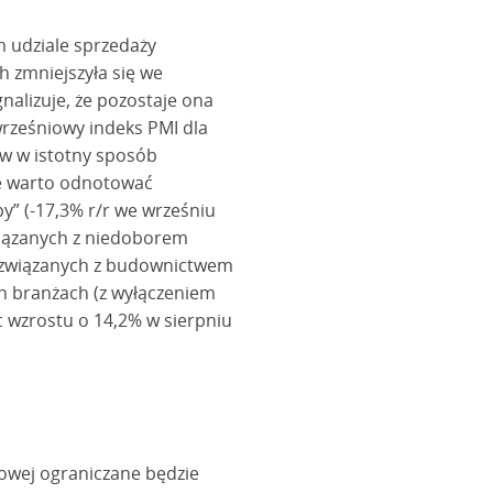
 udziale sprzedaży
 zmniejszyła się we
nalizuje, że pozostaje ona
rześniowy indeks PMI dla
ów w istotny sposób
ie warto odnotować
y” (-17,3% r/r we wrześniu
związanych z niedoborem
 związanych z budownictwem
ch branżach (z wyłączeniem
c wzrostu o 14,2% w sierpniu
owej ograniczane będzie