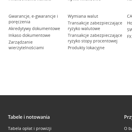
Gwarancje, e-gwarancje i
Wymiana walut
CA
poręczenia
Transakcje zabezpieczające
Ho
Akredytywy dokumentowe
ryzyko walutowe
SW
Inkaso dokumentowe
Transakcje zabezpieczające
FX
ryzyko stopy procentowej
Zarządzanie
wierzytelnościami
Produkty lokacyjne
Tabele i notowania
Prz
Tabela opłat i prowizji
O b