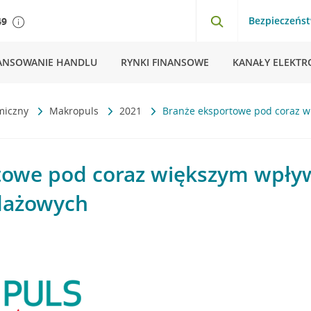
Bezpieczeńs
49
ANSOWANIE HANDLU
RYNKI FINANSOWE
KANAŁY ELEKTR
miczny
Makropuls
2021
Branże eksportowe pod coraz 
towe pod coraz większym wpł
dażowych