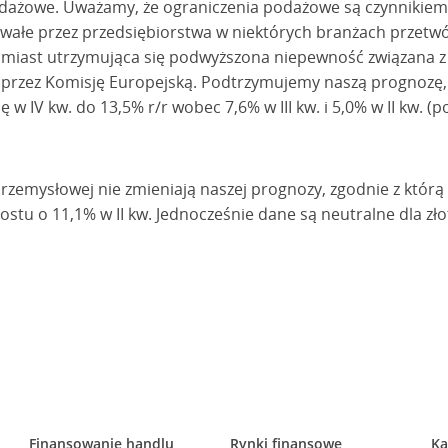
odażowe. Uważamy, że ograniczenia podażowe są czynnikiem
rwałe przez przedsiębiorstwa w niektórych branżach przetw
miast utrzymująca się podwyższona niepewność związana z 
rzez Komisję Europejską. Podtrzymujemy naszą prognozę, 
ę w IV kw. do 13,5% r/r wobec 7,6% w III kw. i 5,0% w II kw.
przemysłowej nie zmieniają naszej prognozy, zgodnie z którą
rostu o 11,1% w II kw. Jednocześnie dane są neutralne dla zł
Finansowanie handlu
Rynki finansowe
Ka