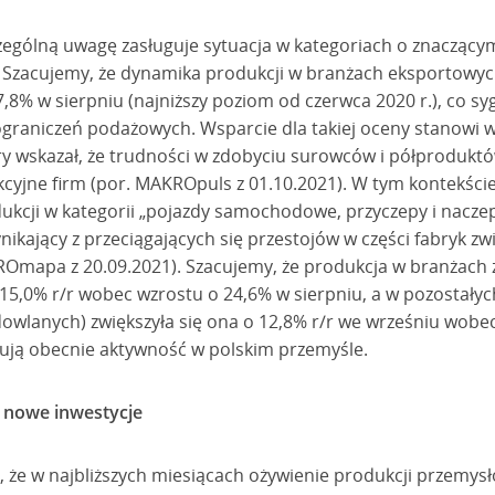
ególną uwagę zasługuje sytuacja w kategoriach o znaczącym
Szacujemy, że dynamika produkcji w branżach eksportowych
,8% w sierpniu (najniższy poziom od czerwca 2020 r.), co syg
aniczeń podażowych. Wsparcie dla takiej oceny stanowi w
ry wskazał, że trudności w zdobyciu surowców i półprodukt
kcyjne firm (por. MAKROpuls z 01.10.2021). W tym kontekśc
ukcji w kategorii „pojazdy samochodowe, przyczepy i naczep
nikający z przeciągających się przestojów w części fabryk 
Omapa z 20.09.2021). Szacujemy, że produkcja w branżach
 15,0% r/r wobec wzrostu o 24,6% w sierpniu, a w pozostały
dowlanych) zwiększyła się ona o 12,8% r/r we wrześniu wobe
lizują obecnie aktywność w polskim przemyśle.
nowe inwestycje
że w najbliższych miesiącach ożywienie produkcji przemysł