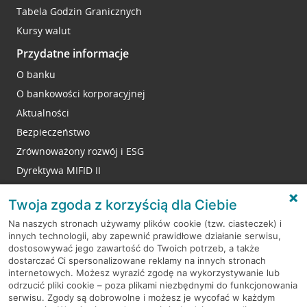
Tabela Godzin Granicznych
Kursy walut
Przydatne informacje
O banku
O bankowości korporacyjnej
Aktualności
Bezpieczeństwo
Zrównoważony rozwój i ESG
Dyrektywa MIFID II
Reklamacje
Twoja zgoda z korzyścią dla Ciebie
Na naszych stronach używamy plików cookie (tzw. ciasteczek) i
innych technologii, aby zapewnić prawidłowe działanie serwisu,
RODO
dostosowywać jego zawartość do Twoich potrzeb, a także
dostarczać Ci spersonalizowane reklamy na innych stronach
Regulamin serwisu
internetowych. Możesz wyrazić zgodę na wykorzystywanie lub
odrzucić pliki cookie – poza plikami niezbędnymi do funkcjonowania
Mapa serwisu
serwisu. Zgody są dobrowolne i możesz je wycofać w każdym