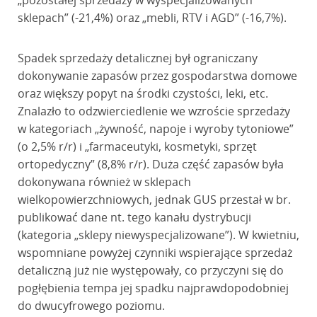
„pozostałej sprzedaży w wyspecjalizowanych
sklepach” (-21,4%) oraz „mebli, RTV i AGD” (-16,7%).
Spadek sprzedaży detalicznej był ograniczany
dokonywanie zapasów przez gospodarstwa domowe
oraz większy popyt na środki czystości, leki, etc.
Znalazło to odzwierciedlenie we wzroście sprzedaży
w kategoriach „żywność, napoje i wyroby tytoniowe”
(o 2,5% r/r) i „farmaceutyki, kosmetyki, sprzęt
ortopedyczny” (8,8% r/r). Duża część zapasów była
dokonywana również w sklepach
wielkopowierzchniowych, jednak GUS przestał w br.
publikować dane nt. tego kanału dystrybucji
(kategoria „sklepy niewyspecjalizowane”). W kwietniu,
wspomniane powyżej czynniki wspierające sprzedaż
detaliczną już nie występowały, co przyczyni się do
pogłębienia tempa jej spadku najprawdopodobniej
do dwucyfrowego poziomu.