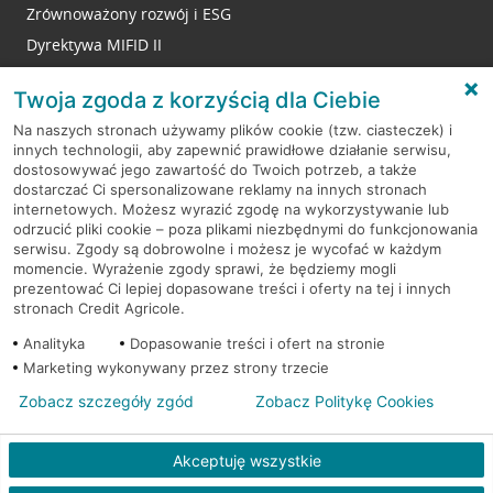
Zrównoważony rozwój i ESG
Dyrektywa MIFID II
Reklamacje
Twoja zgoda z korzyścią dla Ciebie
Na naszych stronach używamy plików cookie (tzw. ciasteczek) i
innych technologii, aby zapewnić prawidłowe działanie serwisu,
RODO
dostosowywać jego zawartość do Twoich potrzeb, a także
dostarczać Ci spersonalizowane reklamy na innych stronach
Regulamin serwisu
internetowych. Możesz wyrazić zgodę na wykorzystywanie lub
odrzucić pliki cookie – poza plikami niezbędnymi do funkcjonowania
Mapa serwisu
serwisu. Zgody są dobrowolne i możesz je wycofać w każdym
momencie. Wyrażenie zgody sprawi, że będziemy mogli
Polityka
Cookies
prezentować Ci lepiej dopasowane treści i oferty na tej i innych
stronach Credit Agricole.
Polityka prywatności
Analityka
Dopasowanie treści i ofert na stronie
Marketing wykonywany przez strony trzecie
Zobacz szczegóły zgód
Zobacz Politykę Cookies
© 2026 Credit Agricole Bank Polska S.A. Wszelkie prawa zastrzeżone
Akceptuję wszystkie