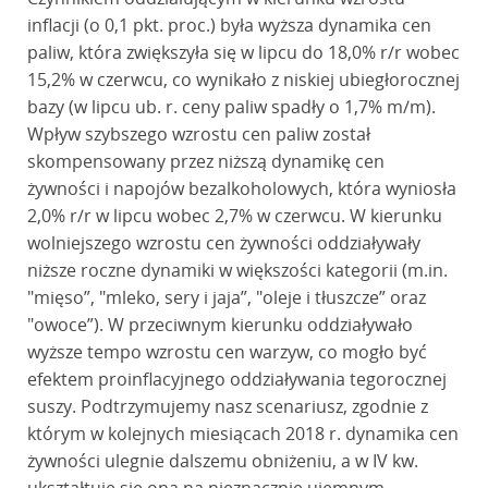
inflacji (o 0,1 pkt. proc.) była wyższa dynamika cen
paliw, która zwiększyła się w lipcu do 18,0% r/r wobec
15,2% w czerwcu, co wynikało z niskiej ubiegłorocznej
bazy (w lipcu ub. r. ceny paliw spadły o 1,7% m/m).
Wpływ szybszego wzrostu cen paliw został
skompensowany przez niższą dynamikę cen
żywności i napojów bezalkoholowych, która wyniosła
2,0% r/r w lipcu wobec 2,7% w czerwcu. W kierunku
wolniejszego wzrostu cen żywności oddziaływały
niższe roczne dynamiki w większości kategorii (m.in.
"mięso”, "mleko, sery i jaja”, "oleje i tłuszcze” oraz
"owoce”). W przeciwnym kierunku oddziaływało
wyższe tempo wzrostu cen warzyw, co mogło być
efektem proinflacyjnego oddziaływania tegorocznej
suszy. Podtrzymujemy nasz scenariusz, zgodnie z
którym w kolejnych miesiącach 2018 r. dynamika cen
żywności ulegnie dalszemu obniżeniu, a w IV kw.