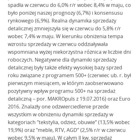
spadła w czerwcu do 6,0% r/r wobec 8,4% w maju, co
było poniżej naszej prognozy (6,7%) i konsensusu
rynkowego (6,9%). Realna dynamika sprzedaży
detalicznej zmniejszyła się w czerwcu do 5,8% r/r
wobec 7,4% w maju. W kierunku obniżenia tempa
wzrostu sprzedaży w czerwcu oddziaływała
wspomniana wyżej niekorzystna różnica w liczbie dni
roboczych. Negatywne dla dynamiki sprzedaży
detalicznej były także efekty wysokiej bazy sprzed
roku związane z programem 500+ (czerwiec ub. r. był
pierwszym miesiącem, w którym zaobserwowano
pozytywny wpływ programu 500+ na sprzedaż
detaliczną – por. MAKROpuls z 19.07.2016) oraz Euro
2016. Znalazły one odzwierciedlenie przede
wszystkim w obniżeniu dynamiki sprzedaży w
kategoriach "tekstylia, odzież, obuwie” (13,5% wobec
19,9%) oraz "meble, RTV, AGD” (2,5% r/r w czerwcu
wobec 9,5% w maju). W całym II kw. sprzedaż