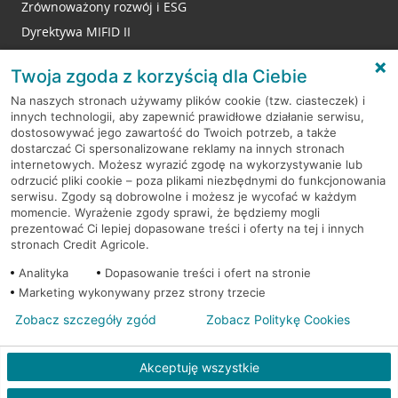
Zrównoważony rozwój i ESG
Dyrektywa MIFID II
Reklamacje
Twoja zgoda z korzyścią dla Ciebie
Na naszych stronach używamy plików cookie (tzw. ciasteczek) i
innych technologii, aby zapewnić prawidłowe działanie serwisu,
RODO
dostosowywać jego zawartość do Twoich potrzeb, a także
dostarczać Ci spersonalizowane reklamy na innych stronach
Regulamin serwisu
internetowych. Możesz wyrazić zgodę na wykorzystywanie lub
odrzucić pliki cookie – poza plikami niezbędnymi do funkcjonowania
Mapa serwisu
serwisu. Zgody są dobrowolne i możesz je wycofać w każdym
momencie. Wyrażenie zgody sprawi, że będziemy mogli
Polityka
Cookies
prezentować Ci lepiej dopasowane treści i oferty na tej i innych
stronach Credit Agricole.
Polityka prywatności
Analityka
Dopasowanie treści i ofert na stronie
Marketing wykonywany przez strony trzecie
Zobacz szczegóły zgód
Zobacz Politykę Cookies
© 2026 Credit Agricole Bank Polska S.A. Wszelkie prawa zastrzeżone
Akceptuję wszystkie