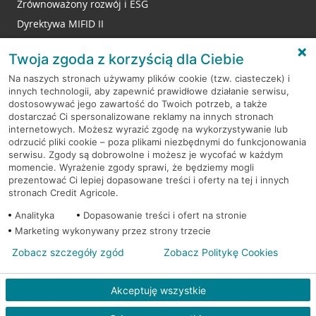
Zrównoważony rozwój i ESG
Dyrektywa MIFID II
Reklamacje
Twoja zgoda z korzyścią dla Ciebie
Na naszych stronach używamy plików cookie (tzw. ciasteczek) i
innych technologii, aby zapewnić prawidłowe działanie serwisu,
RODO
dostosowywać jego zawartość do Twoich potrzeb, a także
dostarczać Ci spersonalizowane reklamy na innych stronach
Regulamin serwisu
internetowych. Możesz wyrazić zgodę na wykorzystywanie lub
odrzucić pliki cookie – poza plikami niezbędnymi do funkcjonowania
Mapa serwisu
serwisu. Zgody są dobrowolne i możesz je wycofać w każdym
momencie. Wyrażenie zgody sprawi, że będziemy mogli
Polityka
Cookies
prezentować Ci lepiej dopasowane treści i oferty na tej i innych
stronach Credit Agricole.
Polityka prywatności
Analityka
Dopasowanie treści i ofert na stronie
Marketing wykonywany przez strony trzecie
Zobacz szczegóły zgód
Zobacz Politykę Cookies
© 2026 Credit Agricole Bank Polska S.A. Wszelkie prawa zastrzeżone
Akceptuję wszystkie