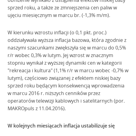
obniżenie wynikało z ustąpienia efektów niskiej bazy
sprzed roku, a także ze zmniejszenia cen paliw w
ujęciu miesięcznym w marcu br. (-1,3% m/m).
W kierunku wzrostu inflacji (o 0,1 pkt. proc.)
oddziaływała wyższa inflacja bazowa, która zgodnie z
naszymi szacunkami zwiększyła się w marcu do 0,5%
r/r wobec 0,3% w lutym. Jej wzrost w znacznym
stopniu wynikał z wyższej dynamiki cen w kategorii
"rekreacja i kultura" (1,1% r/r w marcu wobec -0,7% w
lutym), częściowo związanej z efektem niskiej bazy
sprzed roku będącym konsekwencją wprowadzenia
w marcu 2016 r. niższych cenników przez
operatorów telewizji kablowych i satelitarnych (por.
MAKROpuls z 11.04.2016).
W kolejnych miesiącach inflacja ustabilizuje się