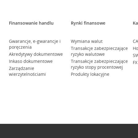
Finansowanie handlu
Rynki finansowe
Ka
Gwarancje, e-gwarancje i
Wymiana walut
CA
poręczenia
Transakcje zabezpieczające
Ho
Akredytywy dokumentowe
ryzyko walutowe
SW
Inkaso dokumentowe
Transakcje zabezpieczające
FX
ryzyko stopy procentowej
Zarządzanie
wierzytelnościami
Produkty lokacyjne