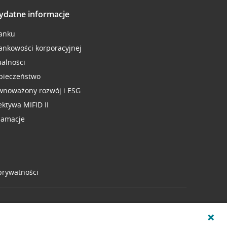
ydatne informacje
anku
ankowości korporacyjnej
ualności
pieczeństwo
wnoważony rozwój i ESG
ektywa MIFID II
lamacje
 prywatności