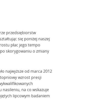
ze przedsiębiorstw
ztałtując się poniżej naszej
ostu płac jego tempo
 po skorygowaniu o zmiany
było najwyższe od marca 2012
topniowy wzrost presji
 wykwalifikowanych
 nasileniu, na co wskazuje
objętych lipcowym badaniem