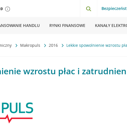
Bezpieczeńs
49
ANSOWANIE HANDLU
RYNKI FINANSOWE
KANAŁY ELEKTR
miczny
Makropuls
2016
Lekkie spowolnienie wzrostu pła
ienie wzrostu płac i zatrudnien