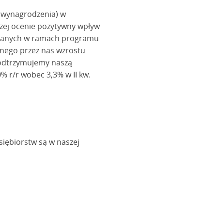
o wynagrodzenia) w
szej ocenie pozytywny wpływ
zowanych w ramach programu
anego przez nas wzrostu
odtrzymujemy naszą
% r/r wobec 3,3% w II kw.
siębiorstw są w naszej