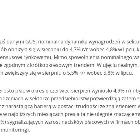
ziś danymi GUS, nominalna dynamika wynagrodzeń w sektor
b obniżyła się w sierpniu do 4,7% r/r wobec 4,8% w lipcu, ks
sensusowi rynkowemu. Mimo spowolnienia nominalnego wzr
mie zgodnym z krótkookresowym trendem. W ujęciu realnym,
 zwiększyły się w sierpniu o 5,5% r/r wobec 5,8% w lipcu.
ostu płac w okresie czerwiec-sierpień wyniosło 4,9% r/r i 
odzeniach w sektorze przedsiębiorstw potwierdzają zatem s
 z narastającą barierą w postaci trudności ze znalezieniem
w najbliższych miesiącach presja ta nie ulegnie znaczącemu
0,2%) sygnalizujących wzrost nacisków płacowych w firmach 
 monitoring).