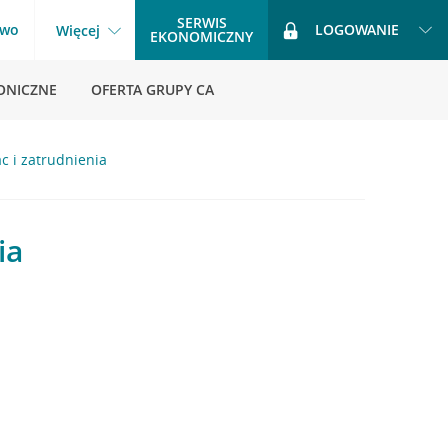
SERWIS
two
LOGOWANIE
Więcej
EKONOMICZNY
ONICZNE
OFERTA GRUPY CA
c i zatrudnienia
ia