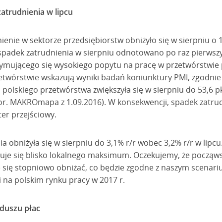
zatrudnienia w lipcu
enie w sektorze przedsiębiorstw obniżyło się w sierpniu o 
spadek zatrudnienia w sierpniu odnotowano po raz pierwszy 
zymującego się wysokiego popytu na pracę w przetwórstwie
etwórstwie wskazują wyniki badań koniunktury PMI, zgodnie
 polskiego przetwórstwa zwiększyła się w sierpniu do 53,6 p
(por. MAKROmapa z 1.09.2016). W konsekwencji, spadek zatru
er przejściowy.
 obniżyła się w sierpniu do 3,1% r/r wobec 3,2% r/r w lipc
uje się blisko lokalnego maksimum. Oczekujemy, że począws
e się stopniowo obniżać, co będzie zgodne z naszym scenar
 na polskim rynku pracy w 2017 r.
duszu płac