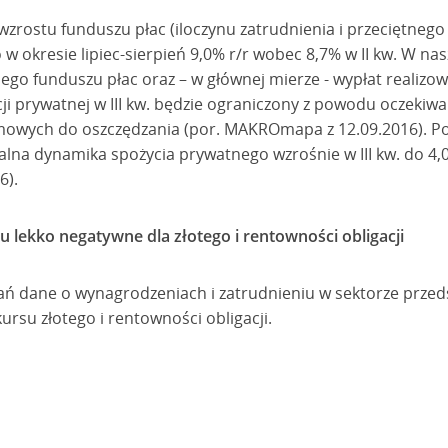
wzrostu funduszu płac (iloczynu zatrudnienia i przeciętneg
w okresie lipiec-sierpień 9,0% r/r wobec 8,7% w II kw. W na
nego funduszu płac oraz – w głównej mierze - wypłat reali
 prywatnej w III kw. będzie ograniczony z powodu oczekiw
owych do oszczędzania (por. MAKROmapa z 12.09.2016). P
alna dynamika spożycia prywatnego wzrośnie w III kw. do 4,0
6).
u lekko negatywne dla złotego i rentowności obligacji
wań dane o wynagrodzeniach i zatrudnieniu w sektorze przed
ursu złotego i rentowności obligacji.