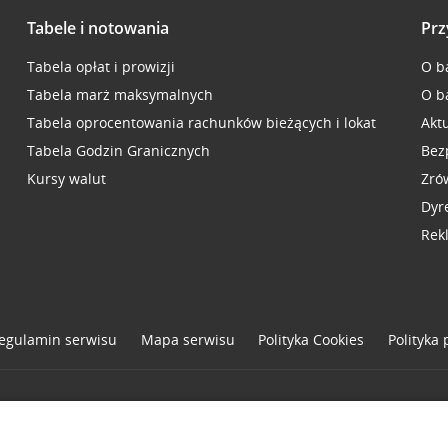
Tabele i notowania
Prz
Tabela opłat i prowizji
O b
Tabela marż maksymalnych
O b
Tabela oprocentowania rachunków bieżących i lokat
Akt
Tabela Godzin Granicznych
Bez
Kursy walut
Zró
Dyr
Rek
egulamin serwisu
Mapa serwisu
Polityka
Cookies
Polityka