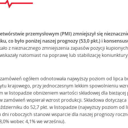
twórstwie przemysłowym (PMI) zmniejszył się nieznacznie 
ku, co było poniżej naszej prognozy (53,0 pkt.) i konsensus
ało z nieznacznego zmniejszenia zapasów pozycji kupionych 
 wskazały natomiast na poprawę lub stabilizację koniunktur
zamówień ogółem odnotowała najwyższy poziom od lipca br
pytu krajowego, przy jednoczesnym lekkim spowolnieniu wzr
m w listopadzie obniżeniem wartości składowej dla bieżącej
w zamówień wspierał wzrost produkcji. Składowa dotycząca b
październiku do 52,7 pkt. w listopadzie (najwyższy poziom od l
ni roboczych stanowi wsparcie dla naszej prognozy roczne
(8,0% wobec 4,1% we wrześniu).