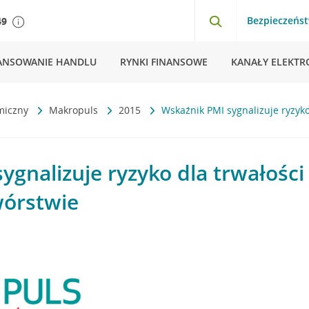
Bezpieczeńs
49
ANSOWANIE HANDLU
RYNKI FINANSOWE
KANAŁY ELEKTR
miczny
Makropuls
2015
Wskaźnik PMI sygnalizuje ryzyko
ygnalizuje ryzyko dla trwałości
wórstwie