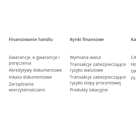
Finansowanie handlu
Rynki finansowe
Ka
Gwarancje, e-gwarancje i
Wymiana walut
CA
poręczenia
Transakcje zabezpieczające
Ho
Akredytywy dokumentowe
ryzyko walutowe
SW
Inkaso dokumentowe
Transakcje zabezpieczające
FX
ryzyko stopy procentowej
Zarządzanie
wierzytelnościami
Produkty lokacyjne