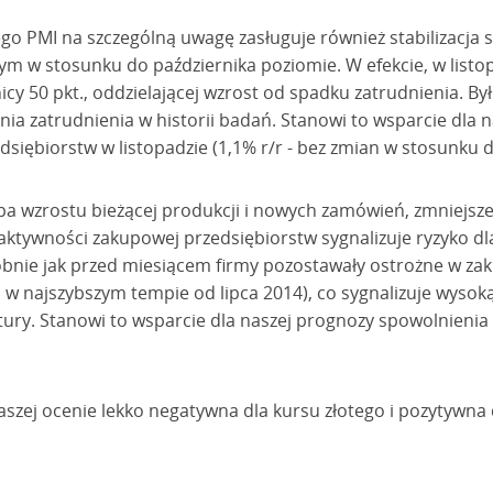
go PMI na szczególną uwagę zasługuje również stabilizacja 
m w stosunku do października poziomie. W efekcie, w listopa
cy 50 pkt., oddzielającej wzrost od spadku zatrudnienia. Był
ia zatrudnienia w historii badań. Stanowi to wsparcie dla 
dsiębiorstw w listopadzie (1,1% r/r - bez zmian w stosunku d
a wzrostu bieżącej produkcji i nowych zamówień, zmniejsz
ktywności zakupowej przedsiębiorstw sygnalizuje ryzyko dla
bnie jak przed miesiącem firmy pozostawały ostrożne w za
w najszybszym tempie od lipca 2014), co sygnalizuje wysok
ury. Stanowi to wsparcie dla naszej prognozy spowolnieni
 naszej ocenie lekko negatywna dla kursu złotego i pozytywna 