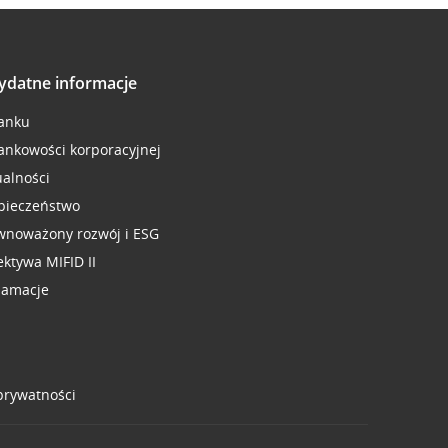
ydatne informacje
anku
ankowości korporacyjnej
ualności
pieczeństwo
wnoważony rozwój i ESG
ektywa MIFID II
lamacje
 prywatności