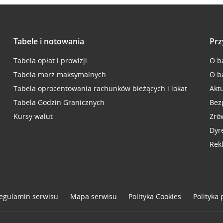
Tabele i notowania
Prz
Tabela opłat i prowizji
O b
Tabela marż maksymalnych
O b
Tabela oprocentowania rachunków bieżących i lokat
Akt
Tabela Godzin Granicznych
Bez
Kursy walut
Zró
Dyr
Rek
egulamin serwisu
Mapa serwisu
Polityka
Cookies
Polityka