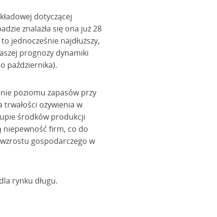
składowej dotyczącej
dzie znalazła się ona już 28
 to jednocześnie najdłuższy,
naszej prognozy dynamiki
o października).
enie poziomu zapasów przy
 trwałości ożywienia w
kupie środków produkcji
ą niepewność firm, co do
a wzrostu gospodarczego w
dla rynku długu.