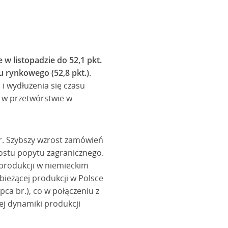
w listopadzie do 52,1 pkt.
u rynkowego (52,8 pkt.)
.
i wydłużenia się czasu
y w przetwórstwie w
. Szybszy wzrost zamówień
ostu popytu zagranicznego.
 produkcji w niemieckim
ieżącej produkcji w Polsce
ipca br.), co w połączeniu z
j dynamiki produkcji