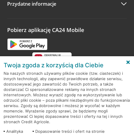
Przydatne informacje
Pobierz aplikację CA24 Mobile
Twoja zgoda z korzyścią dla Ciebie
Na naszych stronach używamy plików cookie (tzw. ciasteczek) i
innych technologii, aby zapewnić prawidłowe działanie serwisu,
RODO
dostosowywać jego zawartość do Twoich potrzeb, a także
dostarczać Ci spersonalizowane reklamy na innych stronach
Regulamin serwisu
internetowych. Możesz wyrazić zgodę na wykorzystywanie lub
odrzucić pliki cookie – poza plikami niezbędnymi do funkcjonowania
Mapa serwisu
serwisu. Zgody są dobrowolne i możesz je wycofać w każdym
momencie. Wyrażenie zgody sprawi, że będziemy mogli
Polityka
Cookies
prezentować Ci lepiej dopasowane treści i oferty na tej i innych
stronach Credit Agricole.
Polityka prywatności
Analityka
Dopasowanie treści i ofert na stronie