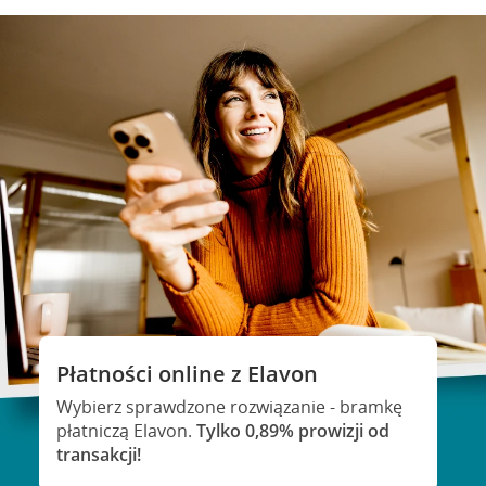
Płatności online z Elavon
Wybierz sprawdzone rozwiązanie - bramkę
płatniczą Elavon.
Tylko 0,89% prowizji od
transakcji!