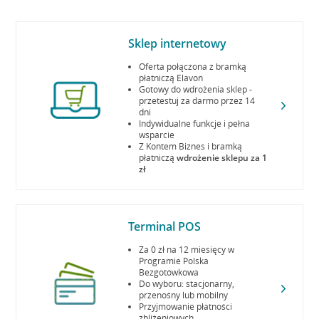
Sklep internetowy
Oferta połączona z bramką
płatniczą Elavon
Gotowy do wdrożenia sklep -
przetestuj za darmo przez 14
dni
Indywidualne funkcje i pełna
wsparcie
Z Kontem Biznes i bramką
płatniczą
wdrożenie sklepu za 1
zł
Terminal POS
Za 0 zł na 12 miesięcy w
Programie Polska
Bezgotówkowa
Do wyboru: stacjonarny,
przenośny lub mobilny
Przyjmowanie płatności
zbliżeniowych