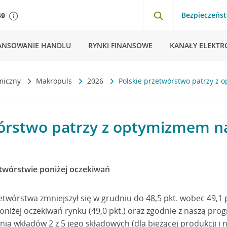
Bezpieczeńs
49
ANSOWANIE HANDLU
RYNKI FINANSOWE
KANAŁY ELEKTR
miczny
Makropuls
2026
Polskie przetwórstwo patrzy z 
órstwo patrzy z optymizmem na
twórstwie poniżej oczekiwań
etwórstwa zmniejszył się w grudniu do 48,5 pkt. wobec 49,1 p
niżej oczekiwań rynku (49,0 pkt.) oraz zgodnie z naszą pro
nia wkładów 2 z 5 jego składowych (dla bieżącej produkcji 