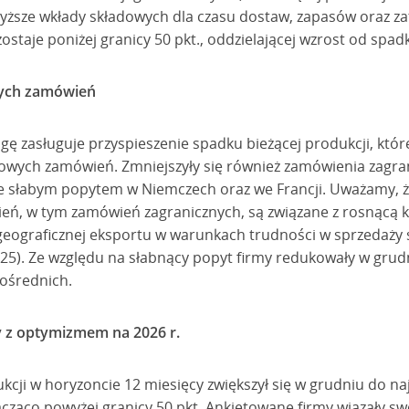
wyższe wkłady składowych dla czasu dostaw, zapasów oraz 
ostaje poniżej granicy 50 pkt., oddzielającej wzrost od spad
wych zamówień
ę zasługuje przyspieszenie spadku bieżącej produkcji, któr
nowych zamówień. Zmniejszyły się również zamówienia zagran
ze słabym popytem w Niemczech oraz we Francji. Uważamy, ż
, w tym zamówień zagranicznych, są związane z rosnącą ko
 geograficznej eksportu w warunkach trudności w sprzedaż
25). Ze względu na słabnący popyt firmy redukowały w gru
pośrednich.
y z optymizmem na 2026 r.
ukcji w horyzoncie 12 miesięcy zwiększył się w grudniu do 
acząco powyżej granicy 50 pkt. Ankietowane firmy wiązały sw