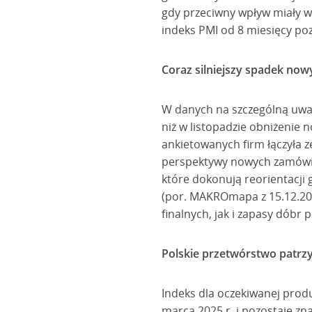
gdy przeciwny wpływ miały 
indeks PMI od 8 miesięcy poz
Coraz silniejszy spadek no
W danych na szczególną uwag
niż w listopadzie obniżenie 
ankietowanych firm łączyła 
perspektywy nowych zamówień
które dokonują reorientacji
(por. MAKROmapa z 15.12.20
finalnych, jak i zapasy dóbr 
Polskie przetwórstwo patrz
Indeks dla oczekiwanej prod
marca 2025 r. i pozostaje zn