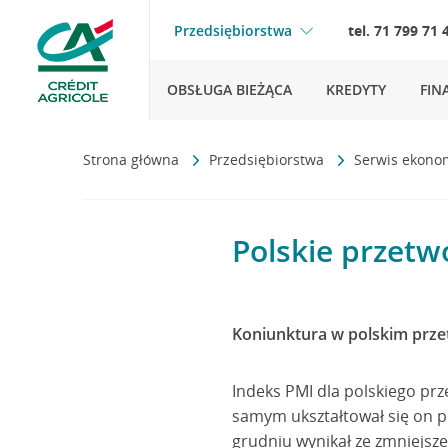
Przedsiębiorstwa
tel. 71 799 71 
OBSŁUGA BIEŻĄCA
KREDYTY
FIN
Strona główna
Przedsiębiorstwa
Serwis ekono
Polskie przetw
Koniunktura w polskim prze
Indeks PMI dla polskiego prz
samym ukształtował się on po
grudniu wynikał ze zmniejsze