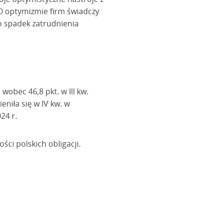
O optymizmie firm świadczy
to spadek zatrudnienia
wobec 46,8 pkt. w III kw.
niła się w IV kw. w
24 r.
ści polskich obligacji.