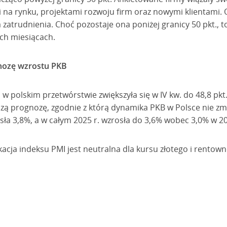
 na rynku, projektami rozwoju firm oraz nowymi klientami. 
 zatrudnienia. Choć pozostaje ona poniżej granicy 50 pkt., 
ich miesiącach.
nozę wzrostu PKB
 polskim przetwórstwie zwiększyła się w IV kw. do 48,8 pkt. 
 prognozę, zgodnie z którą dynamika PKB w Polsce nie zmie
osła 3,8%, a w całym 2025 r. wzrosła do 3,6% wobec 3,0% w 20
acja indeksu PMI jest neutralna dla kursu złotego i rentowno