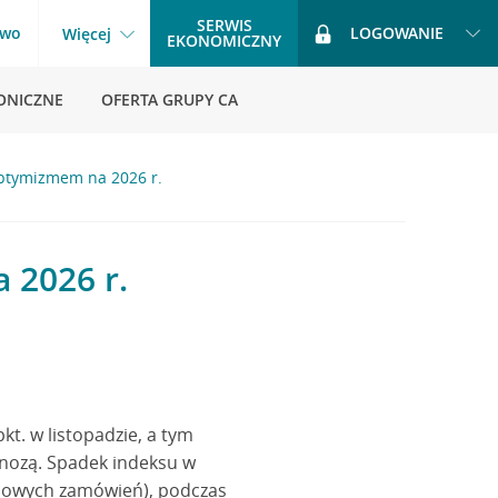
SERWIS
two
LOGOWANIE
Więcej
EKONOMICZNY
ONICZNE
OFERTA GRUPY CA
optymizmem na 2026 r.
 2026 r.
kt. w listopadzie, a tym
gnozą. Spadek indeksu w
i nowych zamówień), podczas