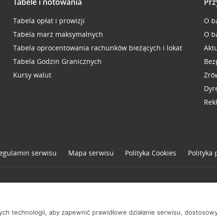
Tabele i notowania
Prz
Tabela opłat i prowizji
O b
Tabela marż maksymalnych
O b
Tabela oprocentowania rachunków bieżących i lokat
Akt
Tabela Godzin Granicznych
Bez
Kursy walut
Zró
Dyr
Rek
egulamin serwisu
Mapa serwisu
Polityka
Cookies
Polityka
one
nych technologii, aby zapewnić prawidłowe działanie serwisu, dostoso