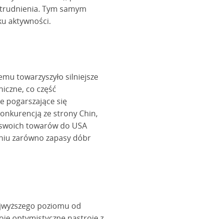
zatrudnienia. Tym samym
ku aktywności.
emu towarzyszyło silniejsze
iczne, co część
e pogarszające się
nkurencją ze strony Chin,
y swoich towarów do USA
dniu zarówno zapasy dóbr
najwyższego poziomu od
oje optymistyczne nastroje z