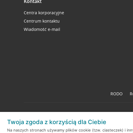
Kontakt
Centra korporacyjne
Centrum kontaktu
Wiadomość e-mail
RODO
R
Twoja zgoda z korzyścią dla Ciebie
© 2026 Credit Agricole Bank Polska S.A. Wszelkie prawa zastrzeż
Na naszych stronach używamy plików cookie (tzw. ciasteczek) i in