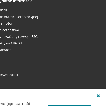
ydatne informacje
anku
ankowości korporacyjnej
ualności
pieczeństwo
wnoważony rozwój i ESG
ektywa MIFID II
lamacje
 prywatności
wywać jego zawartość do