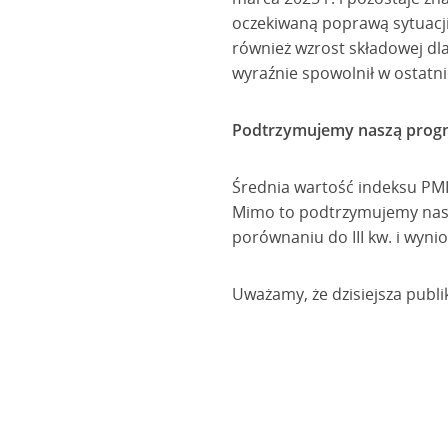
oczekiwaną poprawą sytuacji
również wzrost składowej dla
wyraźnie spowolnił w ostatn
Podtrzymujemy naszą prog
Średnia wartość indeksu PMI w
Mimo to podtrzymujemy naszą
porównaniu do III kw. i wyni
Uważamy, że dzisiejsza publik