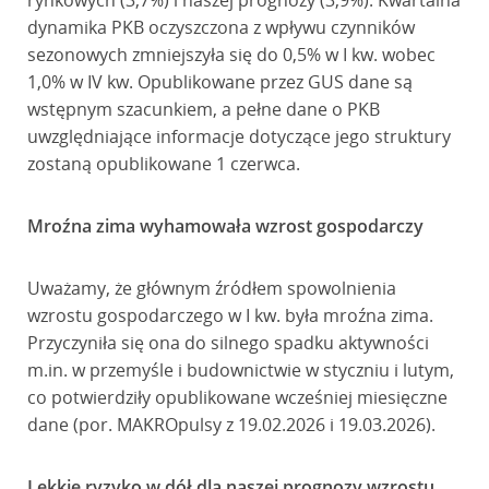
rynkowych (3,7%) i naszej prognozy (3,9%). Kwartalna
dynamika PKB oczyszczona z wpływu czynników
sezonowych zmniejszyła się do 0,5% w I kw. wobec
1,0% w IV kw. Opublikowane przez GUS dane są
wstępnym szacunkiem, a pełne dane o PKB
uwzględniające informacje dotyczące jego struktury
zostaną opublikowane 1 czerwca.
Mroźna zima wyhamowała wzrost gospodarczy
Uważamy, że głównym źródłem spowolnienia
wzrostu gospodarczego w I kw. była mroźna zima.
Przyczyniła się ona do silnego spadku aktywności
m.in. w przemyśle i budownictwie w styczniu i lutym,
co potwierdziły opublikowane wcześniej miesięczne
dane (por. MAKROpulsy z 19.02.2026 i 19.03.2026).
Lekkie ryzyko w dół dla naszej prognozy wzrostu