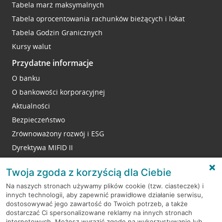
Tabela marż maksymalnych
Tabela oprocentowania rachunków bieżących i lokat
Tabela Godzin Granicznych
Kursy walut
Przydatne informacje
O banku
O bankowości korporacyjnej
Aktualności
Bezpieczeństwo
Zrównoważony rozwój i ESG
Dyrektywa MIFID II
Reklamacje
Twoja zgoda z korzyścią dla Ciebie
Na naszych stronach używamy plików cookie (tzw. ciasteczek) i
innych technologii, aby zapewnić prawidłowe działanie serwisu,
RODO
dostosowywać jego zawartość do Twoich potrzeb, a także
dostarczać Ci spersonalizowane reklamy na innych stronach
Regulamin serwisu
internetowych. Możesz wyrazić zgodę na wykorzystywanie lub