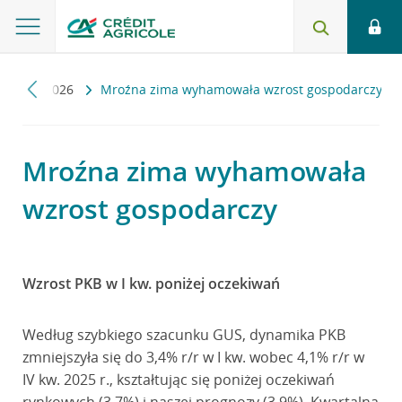
uls
2026
Mroźna zima wyhamowała wzrost gospodarczy
Mroźna zima wyhamowała
wzrost gospodarczy
Wzrost PKB w I kw. poniżej oczekiwań
Według szybkiego szacunku GUS, dynamika PKB
zmniejszyła się do 3,4% r/r w I kw. wobec 4,1% r/r w
IV kw. 2025 r., kształtując się poniżej oczekiwań