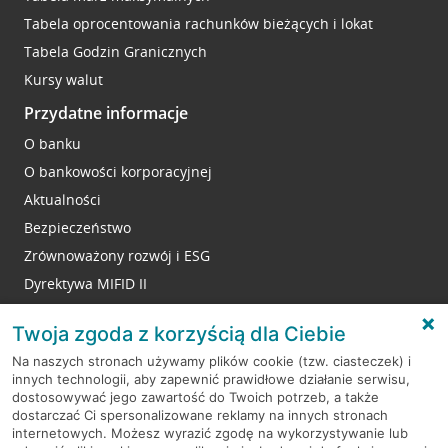
Tabela oprocentowania rachunków bieżących i lokat
Tabela Godzin Granicznych
Kursy walut
Przydatne informacje
O banku
O bankowości korporacyjnej
Aktualności
Bezpieczeństwo
Zrównoważony rozwój i ESG
Dyrektywa MIFID II
Reklamacje
Twoja zgoda z korzyścią dla Ciebie
Na naszych stronach używamy plików cookie (tzw. ciasteczek) i
innych technologii, aby zapewnić prawidłowe działanie serwisu,
RODO
dostosowywać jego zawartość do Twoich potrzeb, a także
dostarczać Ci spersonalizowane reklamy na innych stronach
Regulamin serwisu
internetowych. Możesz wyrazić zgodę na wykorzystywanie lub