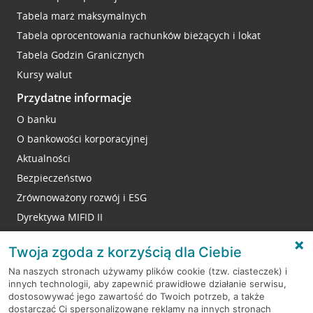
Tabela marż maksymalnych
Tabela oprocentowania rachunków bieżących i lokat
Tabela Godzin Granicznych
Kursy walut
Przydatne informacje
O banku
O bankowości korporacyjnej
Aktualności
Bezpieczeństwo
Zrównoważony rozwój i ESG
Dyrektywa MIFID II
Reklamacje
Twoja zgoda z korzyścią dla Ciebie
Na naszych stronach używamy plików cookie (tzw. ciasteczek) i
innych technologii, aby zapewnić prawidłowe działanie serwisu,
RODO
dostosowywać jego zawartość do Twoich potrzeb, a także
dostarczać Ci spersonalizowane reklamy na innych stronach