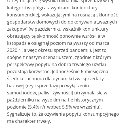
Utrzymująca się wysoka dynamika sprzedaży w tej
kategorii współgra z wynikami koniunktury
konsumenckiej, wskazującymi na rosnącą skłonność
gospodarstw domowych do dokonywania „ważnych
zakupów” (w październiku wskaźnik koniunktury
obrazujący tę skłonność ponownie wzrósł, a w
listopadzie osiągnął poziom najwyższy od marca
2020 r., a więc okresu sprzed pandemii). Jest to
spójne z naszym scenariuszem, zgodnie z którym
perspektywy popytu na dobra trwałego użytku
pozostają korzystne. Jednocześnie 6-miesięczna
średnia ruchoma dla dynamiki tzw. sprzedaży
bazowej (czyli sprzedaży po wyłączeniu
samochodów, paliw i żywności) utrzymała się w
październiku na wysokim na tle historycznym
poziomie (5,4% r/r wobec 5,5% we wrześniu).
Sygnalizuje to, że ożywienie popytu konsumpcyjnego
ma charakter trwały.