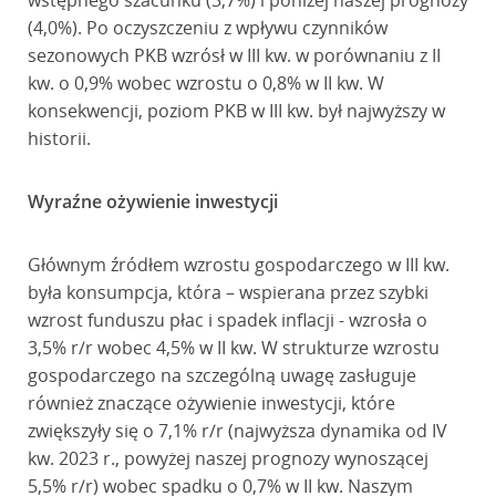
wstępnego szacunku (3,7%) i poniżej naszej prognozy
(4,0%). Po oczyszczeniu z wpływu czynników
sezonowych PKB wzrósł w III kw. w porównaniu z II
kw. o 0,9% wobec wzrostu o 0,8% w II kw. W
konsekwencji, poziom PKB w III kw. był najwyższy w
historii.
Wyraźne ożywienie inwestycji
Głównym źródłem wzrostu gospodarczego w III kw.
była konsumpcja, która – wspierana przez szybki
wzrost funduszu płac i spadek inflacji - wzrosła o
3,5% r/r wobec 4,5% w II kw. W strukturze wzrostu
gospodarczego na szczególną uwagę zasługuje
również znaczące ożywienie inwestycji, które
zwiększyły się o 7,1% r/r (najwyższa dynamika od IV
kw. 2023 r., powyżej naszej prognozy wynoszącej
5,5% r/r) wobec spadku o 0,7% w II kw. Naszym