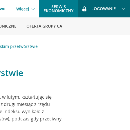
SERWIS
two
LOGOWANIE
Więcej
EKONOMICZNY
ONICZNE
OFERTA GRUPY CA
lskim przetwórstwie
rstwie
w lutym, kształtując się
uż drugi miesiąc z rzędu
e indeksu wynikało z
asów), podczas gdy przeciwny