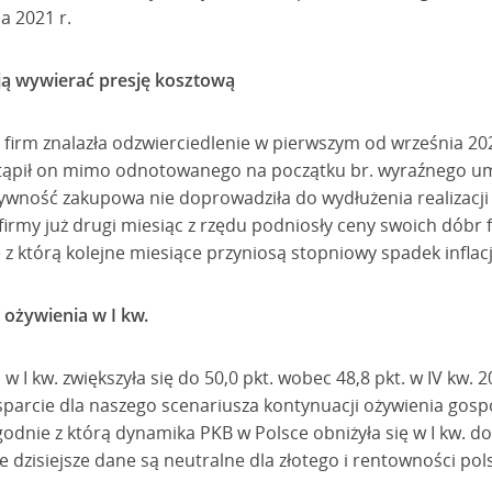
a 2021 r.
ą wywierać presję kosztową
irm znalazła odzwierciedlenie w pierwszym od września 202
stąpił on mimo odnotowanego na początku br. wyraźnego um
ywność zakupowa nie doprowadziła do wydłużenia realizacji
 firmy już drugi miesiąc z rzędu podniosły ceny swoich dóbr f
 z którą kolejne miesiące przyniosą stopniowy spadek inflacj
 ożywienia w I kw.
 I kw. zwiększyła się do 50,0 pkt. wobec 48,8 pkt. w IV kw. 
parcie dla naszego scenariusza kontynuacji ożywienia gosp
dnie z którą dynamika PKB w Polsce obniżyła się w I kw. do
dzisiejsze dane są neutralne dla złotego i rentowności polsk