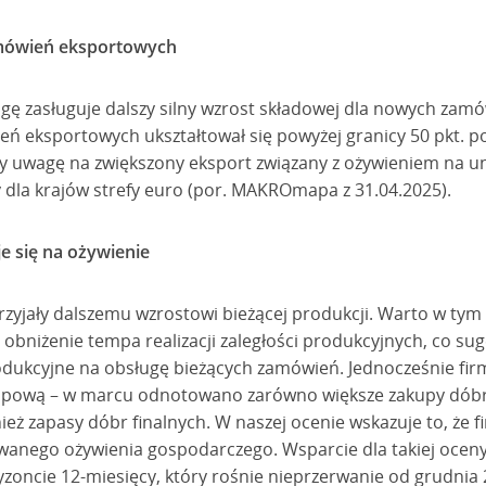
amówień eksportowych
ę zasługuje dalszy silny wzrost składowej dla nowych zam
ń eksportowych ukształtował się powyżej granicy 50 pkt. po
y uwagę na zwiększony eksport związany z ożywieniem na uni
dla krajów strefy euro (por. MAKROmapa z 31.04.2025).
e się na ożywienie
yjały dalszemu wzrostowi bieżącej produkcji. Warto w tym 
niżenie tempa realizacji zaległości produkcyjnych, co sug
dukcyjne na obsługę bieżących zamówień. Jednocześnie firmy
pową – w marcu odnotowano zarówno większe zakupy dóbr po
ież zapasy dóbr finalnych. W naszej ocenie wskazuje to, że 
iwanego ożywienia gospodarczego. Wsparcie dla takiej oceny
zoncie 12-miesięcy, który rośnie nieprzerwanie od grudnia 