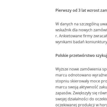
Pierwszy od 3 lat wzrost z
W danych na szczególną uwag
wskaźnik dla nowych zamówie
r. Ankietowane firmy zwracał
wynikami badań koniunktury 
Polskie przetwórstwo szykuj
Wyższe nowe zamówienia sprz
marcu odnotowano wyraźne ob
stopniu skierowały moce pro
marcu swoją aktywność zaku
zapasów. Zwiększyły się równ
swojej działalności do oczek
oczekiwanej produkcji w hory