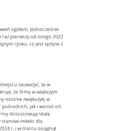
ówień ogółem. Jednocześnie
 raz pierwszy od lutego 2022
jnym rynku, co jest spójne z
miejscu zauważyć, że w
eruje, że firmy w większym
 istotnie zwiększyły w
średnich, jak i wzrost ich
firmy dostosowują skalę
 stanowi indeks dla
2024 r. i w marcu osiągnął