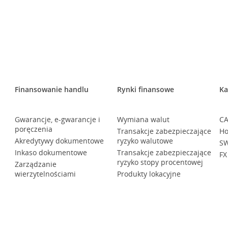
Finansowanie handlu
Rynki finansowe
Ka
Gwarancje, e-gwarancje i
Wymiana walut
CA
poręczenia
Transakcje zabezpieczające
Ho
Akredytywy dokumentowe
ryzyko walutowe
SW
Inkaso dokumentowe
Transakcje zabezpieczające
FX
ryzyko stopy procentowej
Zarządzanie
wierzytelnościami
Produkty lokacyjne