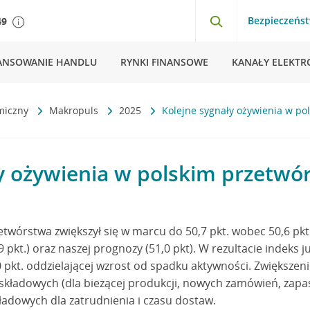
Bezpieczeńs
49
ANSOWANIE HANDLU
RYNKI FINANSOWE
KANAŁY ELEKTR
miczny
Makropuls
2025
Kolejne sygnały ożywienia w po
y ożywienia w polskim przetwó
etwórstwa zwiększył się w marcu do 50,7 pkt. wobec 50,6 pkt. 
 pkt.) oraz naszej prognozy (51,0 pkt). W rezultacie indeks j
 pkt. oddzielającej wzrost od spadku aktywności. Zwiększeni
 składowych (dla bieżącej produkcji, nowych zamówień, zap
ładowych dla zatrudnienia i czasu dostaw.