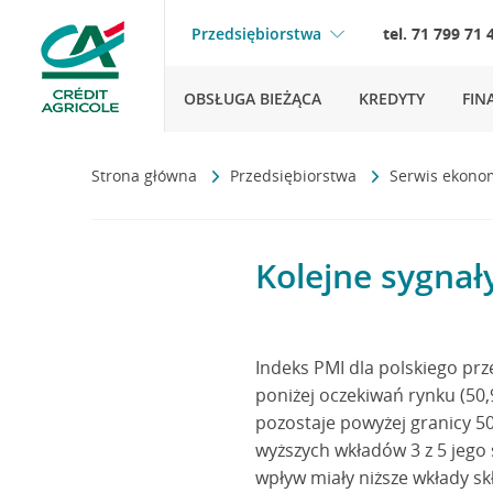
Przedsiębiorstwa
tel. 71 799 71 
OBSŁUGA BIEŻĄCA
KREDYTY
FIN
Strona główna
Przedsiębiorstwa
Serwis ekono
Kolejne sygnał
Indeks PMI dla polskiego prz
poniżej oczekiwań rynku (50,9
pozostaje powyżej granicy 50
wyższych wkładów 3 z 5 jego
wpływ miały niższe wkłady sk