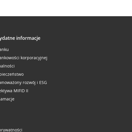
ydatne informacje
anku
ankowości korporacyjnej
ualności
pieczeństwo
wnoważony rozwój i ESG
ektywa MIFID II
lamacje
 prywatności