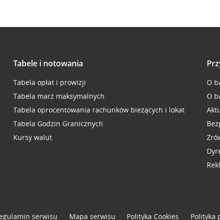
Tabele i notowania
Prz
Tabela opłat i prowizji
O b
Tabela marż maksymalnych
O b
Tabela oprocentowania rachunków bieżących i lokat
Akt
Tabela Godzin Granicznych
Bez
Kursy walut
Zró
Dyr
Rek
egulamin serwisu
Mapa serwisu
Polityka
Cookies
Polityka