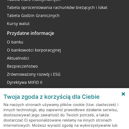
Tabela oprocentowania rachunków bieżących i lokat
Tabela Godzin Granicznych
Kursy walut
Przydatne informacje
O banku
O bankowości korporacyjnej
Aktualności
Bezpieczeństwo
Zrównoważony rozwój i ESG
Dyrektywa MIFID II
Reklamacje
Twoja zgoda z korzyścią dla Ciebie
Na naszych stronach używamy plików cookie (tzw. ciasteczek) i
innych technologii, aby zapewnić prawidłowe działanie serwisu,
RODO
dostosowywać jego zawartość do Twoich potrzeb, a także
dostarczać Ci spersonalizowane reklamy na innych stronach
Regulamin serwisu
internetowych. Możesz wyrazić zgodę na wykorzystywanie lub