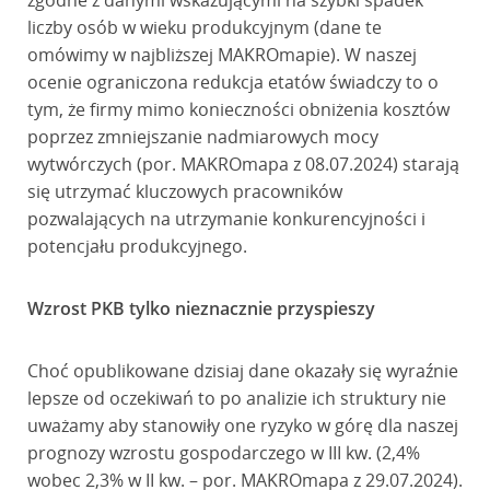
zgodne z danymi wskazującymi na szybki spadek
liczby osób w wieku produkcyjnym (dane te
omówimy w najbliższej MAKROmapie). W naszej
ocenie ograniczona redukcja etatów świadczy to o
tym, że firmy mimo konieczności obniżenia kosztów
poprzez zmniejszanie nadmiarowych mocy
wytwórczych (por. MAKROmapa z 08.07.2024) starają
się utrzymać kluczowych pracowników
pozwalających na utrzymanie konkurencyjności i
potencjału produkcyjnego.
Wzrost PKB tylko nieznacznie przyspieszy
Choć opublikowane dzisiaj dane okazały się wyraźnie
lepsze od oczekiwań to po analizie ich struktury nie
uważamy aby stanowiły one ryzyko w górę dla naszej
prognozy wzrostu gospodarczego w III kw. (2,4%
wobec 2,3% w II kw. – por. MAKROmapa z 29.07.2024).