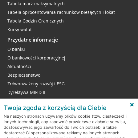
Tabela marż maksymalnych
Tabela oprocentowania rachunków bieżących i lokat
Tabela Godzin Granicznych
Kursy walut
Przydatne informacje
O banku
O bankowości korporacyjnej
Aktualności
Bezpieczeństwo
Zrównoważony rozwój i ESG
Dyrektywa MIFID II
Reklamacje
Twoja zgoda z korzyścią dla Ciebie
Na naszych stronach używamy plików cookie (tzw. ciasteczek) i
innych technologii, aby zapewnić prawidłowe działanie serwisu,
RODO
dostosowywać jego zawartość do Twoich potrzeb, a także
dostarczać Ci spersonalizowane reklamy na innych stronach
Regulamin serwisu