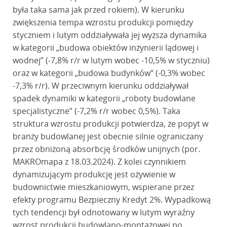
była taka sama jak przed rokiem). W kierunku
zwiększenia tempa wzrostu produkcji pomiędzy
styczniem i lutym oddziaływała jej wyższa dynamika
w kategorii „budowa obiektów inżynierii lądowej i
wodnej” (-7,8% r/r w lutym wobec -10,5% w styczniu)
oraz w kategorii „budowa budynków” (-0,3% wobec
-7,3% r/r). W przeciwnym kierunku oddziaływał
spadek dynamiki w kategorii „roboty budowlane
specjalistyczne” (-7,2% r/r wobec 0,5%). Taka
struktura wzrostu produkcji potwierdza, że popyt w
branży budowlanej jest obecnie silnie ograniczany
przez obniżoną absorbcję środków unijnych (por.
MAKROmapa z 18.03.2024). Z kolei czynnikiem
dynamizującym produkcję jest ożywienie w
budownictwie mieszkaniowym, wspierane przez
efekty programu Bezpieczny Kredyt 2%. Wypadkową
tych tendencji był odnotowany w lutym wyraźny
wzrost produkcji budowlano-montażowej po