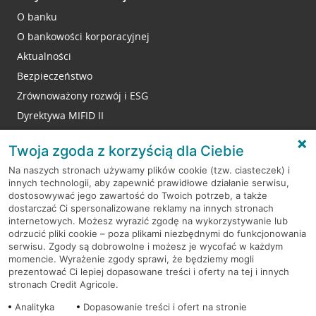
O banku
O bankowości korporacyjnej
Aktualności
Bezpieczeństwo
Zrównoważony rozwój i ESG
Dyrektywa MIFID II
Reklamacje
Twoja zgoda z korzyścią dla Ciebie
Na naszych stronach używamy plików cookie (tzw. ciasteczek) i
innych technologii, aby zapewnić prawidłowe działanie serwisu,
RODO
dostosowywać jego zawartość do Twoich potrzeb, a także
dostarczać Ci spersonalizowane reklamy na innych stronach
Regulamin serwisu
internetowych. Możesz wyrazić zgodę na wykorzystywanie lub
odrzucić pliki cookie – poza plikami niezbędnymi do funkcjonowania
Mapa serwisu
serwisu. Zgody są dobrowolne i możesz je wycofać w każdym
momencie. Wyrażenie zgody sprawi, że będziemy mogli
Polityka
Cookies
prezentować Ci lepiej dopasowane treści i oferty na tej i innych
stronach Credit Agricole.
Polityka prywatności
Analityka
Dopasowanie treści i ofert na stronie