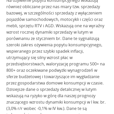
Na ożywienie popytu konsumpcyjnego wskazują
również obliczane przez nas miary tzw. sprzedaży
bazowej, w szczególności sprzedaży z wyłączeniem
pojazdów samochodowych, motocykli i części oraz
mebli, sprzętu RTV i AGD. Wskazują one na wyraźny
wzrost rocznej dynamiki sprzedaży w lutym w
porównaniu ze styczniem br. Dane te sygnalizują
szeroki zakres ożywienia popytu konsumpcyjnego,
wspieranego przez szybki spadek inflacji,
utrzymujący się silny wzrost płac w
przedsiębiorstwach, waloryzację programu 500+ na
800+ oraz oczekiwane podwyżki wynagrodzeń w
sferze budżetowej i towarzyszące im wygładzanie
przez gospodarstwa domowe konsumpcji w czasie.
Dzisiejsze dane o sprzedaży detalicznej w lutym
wskazują na ryzyko w górę dla naszej prognozy
znaczącego wzrostu dynamiki konsumpcji w I kw. br.
(3,0% r/r wobec -0,1% w IV kw.). Dane te są