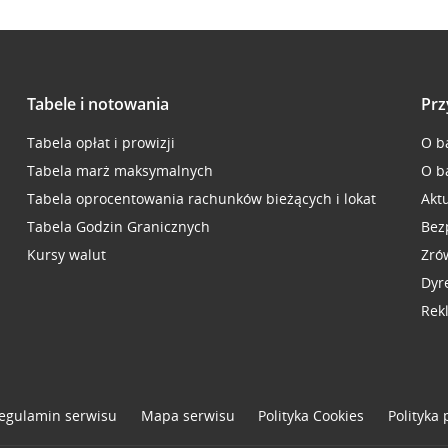
Tabele i notowania
Prz
Tabela opłat i prowizji
O b
Tabela marż maksymalnych
O b
Tabela oprocentowania rachunków bieżących i lokat
Akt
Tabela Godzin Granicznych
Bez
Kursy walut
Zró
Dyr
Rek
egulamin serwisu
Mapa serwisu
Polityka
Cookies
Polityka