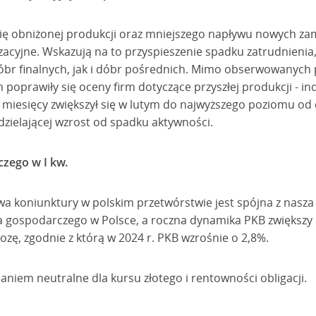
ię obniżonej produkcji oraz mniejszego napływu nowych z
zacyjne. Wskazują na to przyspieszenie spadku zatrudnienia
óbr finalnych, jak i dóbr pośrednich. Mimo obserwowanych
 poprawiły się oceny firm dotyczące przyszłej produkcji - in
miesięcy zwiększył się w lutym do najwyższego poziomu od c
dzielającej wzrost od spadku aktywności.
zego w I kw.
koniunktury w polskim przetwórstwie jest spójna z nasza o
 gospodarczego w Polsce, a roczna dynamika PKB zwiększy si
ę, zgodnie z którą w 2024 r. PKB wzrośnie o 2,8%.
aniem neutralne dla kursu złotego i rentowności obligacji.