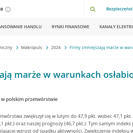
Bezpieczeńs
49
ANSOWANIE HANDLU
RYNKI FINANSOWE
KANAŁY ELEKTR
miczny
Makropuls
2024
Firmy zmniejszają marże w war
zają marże w warunkach osłabi
 w polskim przetwórstwie
twórstwa zwiększył się w lutym do 47,9 pkt. wobec 47,1 pkt. w
1 pkt.) oraz naszej prognozy (46,7 pkt.). Tym samym indeks 
ielającej wzrost od spadku aktywności. Zwiększenie indeksu