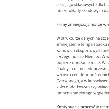
3 z 5 jego składowych (dla b
niższe wkłady składowych dla
Firmy zmniejszają marże w
W strukturze danych na szcz
zmniejszenie tempa spadku
zamówień eksportowych ankie
szczególności z Niemiec. W 
poprzez obniżanie marż. Wsp
finalnych mimo jednoczesneg
wzrostu cen dóbr pośrednich 
Czerwonego, a w konsekwencj
kolei dodatkowym czynnikie
umocnienie złotego względe
Kontynuacja procesów restr