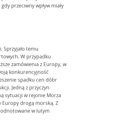
s gdy przeciwny wpływ miały
i. Sprzyjało temu
rtowych. W przypadku
ższe zamówienia z Europy, w
swoją konkurencyjność
ieszenie spadku cen dóbr
ji. Jedną z przyczyn
ą sytuacji w rejonie Morza
o Europy drogą morską. Z
o odnotowane w lutym