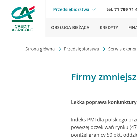
Przedsiębiorstwa
tel. 71 799 71 
OBSŁUGA BIEŻĄCA
KREDYTY
FIN
Strona główna
Przedsiębiorstwa
Serwis ekono
Firmy zmniejs
Lekka poprawa koniunktury
Indeks PMI dla polskiego prze
powyżej oczekiwań rynku (47,
poniżej granicy 50 pkt. oddz