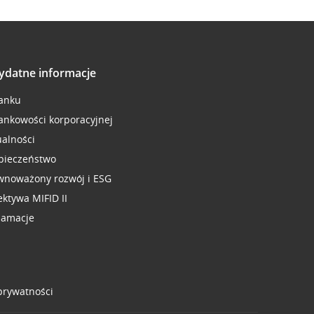
ydatne informacje
anku
ankowości korporacyjnej
ualności
pieczeństwo
wnoważony rozwój i ESG
ektywa MIFID II
lamacje
 prywatności