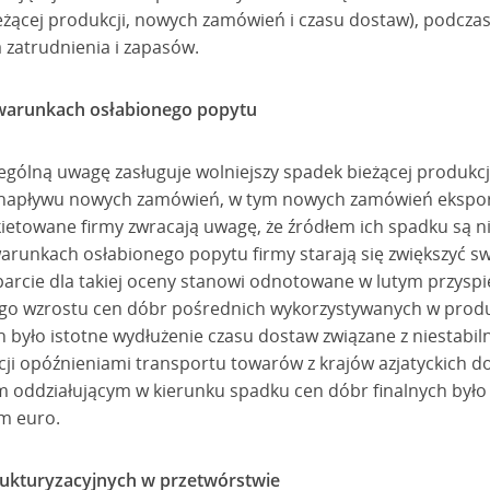
ieżącej produkcji, nowych zamówień i czasu dostaw), podcza
 zatrudnienia i zapasów.
 warunkach osłabionego popytu
ególną uwagę zasługuje wolniejszy spadek bieżącej produkcj
 napływu nowych zamówień, w tym nowych zamówień ekspo
towane firmy zwracają uwagę, że źródłem ich spadku są ni
warunkach osłabionego popytu firmy starają się zwiększyć 
arcie dla takiej oceny stanowi odnotowane w lutym przysp
o wzrostu cen dóbr pośrednich wykorzystywanych w produkc
było istotne wydłużenie czasu dostaw związane z niestabiln
i opóźnieniami transportu towarów z krajów azjatyckich d
m oddziałującym w kierunku spadku cen dóbr finalnych był
m euro.
ukturyzacyjnych w przetwórstwie