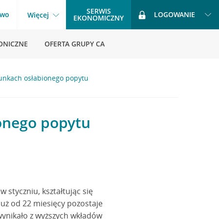
SERWIS
two
LOGOWANIE
Więcej
EKONOMICZNY
ONICZNE
OFERTA GRUPY CA
unkach osłabionego popytu
onego popytu
 styczniu, kształtując się
już od 22 miesięcy pozostaje
 wynikało z wyższych wkładów