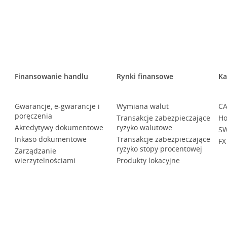
Finansowanie handlu
Rynki finansowe
Ka
Gwarancje, e-gwarancje i
Wymiana walut
CA
poręczenia
Transakcje zabezpieczające
Ho
Akredytywy dokumentowe
ryzyko walutowe
SW
Inkaso dokumentowe
Transakcje zabezpieczające
FX
ryzyko stopy procentowej
Zarządzanie
wierzytelnościami
Produkty lokacyjne