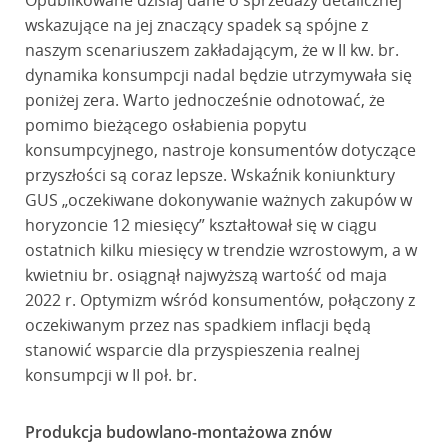
Opublikowane dzisiaj dane o sprzedaży detalicznej
wskazujące na jej znaczący spadek są spójne z
naszym scenariuszem zakładającym, że w II kw. br.
dynamika konsumpcji nadal będzie utrzymywała się
poniżej zera. Warto jednocześnie odnotować, że
pomimo bieżącego osłabienia popytu
konsumpcyjnego, nastroje konsumentów dotyczące
przyszłości są coraz lepsze. Wskaźnik koniunktury
GUS „oczekiwane dokonywanie ważnych zakupów w
horyzoncie 12 miesięcy” kształtował się w ciągu
ostatnich kilku miesięcy w trendzie wzrostowym, a w
kwietniu br. osiągnął najwyższą wartość od maja
2022 r. Optymizm wśród konsumentów, połączony z
oczekiwanym przez nas spadkiem inflacji będą
stanowić wsparcie dla przyspieszenia realnej
konsumpcji w II poł. br.
Produkcja budowlano-montażowa znów