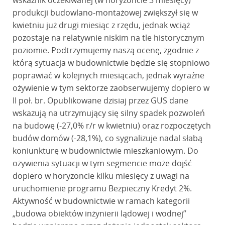
wskaźnik oczekiwanej (w horyzoncie 3 miesięcy)
produkcji budowlano-montażowej zwiększył się w
kwietniu już drugi miesiąc z rzędu, jednak wciąż
pozostaje na relatywnie niskim na tle historycznym
poziomie. Podtrzymujemy naszą ocenę, zgodnie z
którą sytuacja w budownictwie będzie się stopniowo
poprawiać w kolejnych miesiącach, jednak wyraźne
ożywienie w tym sektorze zaobserwujemy dopiero w
II poł. br. Opublikowane dzisiaj przez GUS dane
wskazują na utrzymujący się silny spadek pozwoleń
na budowę (-27,0% r/r w kwietniu) oraz rozpoczętych
budów domów (-28,1%), co sygnalizuje nadal słabą
koniunkturę w budownictwie mieszkaniowym. Do
ożywienia sytuacji w tym segmencie może dojść
dopiero w horyzoncie kilku miesięcy z uwagi na
uruchomienie programu Bezpieczny Kredyt 2%.
Aktywność w budownictwie w ramach kategorii
„budowa obiektów inżynierii lądowej i wodnej”