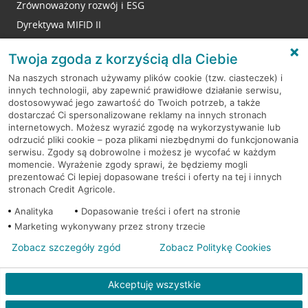
Zrównoważony rozwój i ESG
Dyrektywa MIFID II
Reklamacje
Twoja zgoda z korzyścią dla Ciebie
Na naszych stronach używamy plików cookie (tzw. ciasteczek) i
innych technologii, aby zapewnić prawidłowe działanie serwisu,
RODO
dostosowywać jego zawartość do Twoich potrzeb, a także
dostarczać Ci spersonalizowane reklamy na innych stronach
Regulamin serwisu
internetowych. Możesz wyrazić zgodę na wykorzystywanie lub
odrzucić pliki cookie – poza plikami niezbędnymi do funkcjonowania
Mapa serwisu
serwisu. Zgody są dobrowolne i możesz je wycofać w każdym
momencie. Wyrażenie zgody sprawi, że będziemy mogli
Polityka
Cookies
prezentować Ci lepiej dopasowane treści i oferty na tej i innych
stronach Credit Agricole.
Polityka prywatności
Analityka
Dopasowanie treści i ofert na stronie
Marketing wykonywany przez strony trzecie
Zobacz szczegóły zgód
Zobacz Politykę Cookies
© 2026 Credit Agricole Bank Polska S.A. Wszelkie prawa zastrzeżone
Akceptuję wszystkie