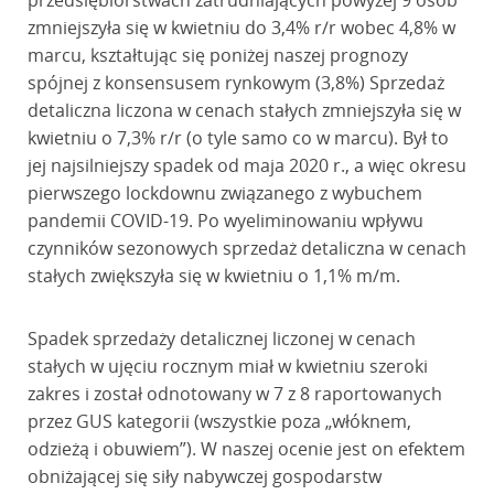
przedsiębiorstwach zatrudniających powyżej 9 osób
zmniejszyła się w kwietniu do 3,4% r/r wobec 4,8% w
marcu, kształtując się poniżej naszej prognozy
spójnej z konsensusem rynkowym (3,8%) Sprzedaż
detaliczna liczona w cenach stałych zmniejszyła się w
kwietniu o 7,3% r/r (o tyle samo co w marcu). Był to
jej najsilniejszy spadek od maja 2020 r., a więc okresu
pierwszego lockdownu związanego z wybuchem
pandemii COVID-19. Po wyeliminowaniu wpływu
czynników sezonowych sprzedaż detaliczna w cenach
stałych zwiększyła się w kwietniu o 1,1% m/m.
Spadek sprzedaży detalicznej liczonej w cenach
stałych w ujęciu rocznym miał w kwietniu szeroki
zakres i został odnotowany w 7 z 8 raportowanych
przez GUS kategorii (wszystkie poza „włóknem,
odzieżą i obuwiem”). W naszej ocenie jest on efektem
obniżającej się siły nabywczej gospodarstw