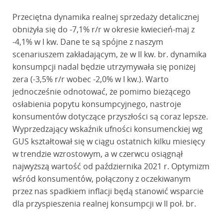
Przeciętna dynamika realnej sprzedaży detalicznej
obniżyła się do -7,1% r/r w okresie kwiecień-maj z
-4,1% w I kw. Dane te są spójne z naszym
scenariuszem zakładającym, że w II kw. br. dynamika
konsumpcji nadal będzie utrzymywała się poniżej
zera (-3,5% r/r wobec -2,0% w I kw.). Warto
jednocześnie odnotować, że pomimo bieżącego
osłabienia popytu konsumpcyjnego, nastroje
konsumentów dotyczące przyszłości są coraz lepsze.
Wyprzedzający wskaźnik ufności konsumenckiej wg
GUS kształtował się w ciągu ostatnich kilku miesięcy
w trendzie wzrostowym, a w czerwcu osiągnął
najwyższą wartość od października 2021 r. Optymizm
wśród konsumentów, połączony z oczekiwanym
przez nas spadkiem inflacji będą stanowić wsparcie
dla przyspieszenia realnej konsumpcji w II poł. br.