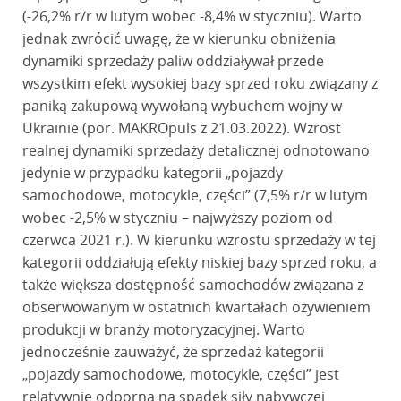
(-26,2% r/r w lutym wobec -8,4% w styczniu). Warto
jednak zwrócić uwagę, że w kierunku obniżenia
dynamiki sprzedaży paliw oddziaływał przede
wszystkim efekt wysokiej bazy sprzed roku związany z
paniką zakupową wywołaną wybuchem wojny w
Ukrainie (por. MAKROpuls z 21.03.2022). Wzrost
realnej dynamiki sprzedaży detalicznej odnotowano
jedynie w przypadku kategorii „pojazdy
samochodowe, motocykle, części” (7,5% r/r w lutym
wobec -2,5% w styczniu – najwyższy poziom od
czerwca 2021 r.). W kierunku wzrostu sprzedaży w tej
kategorii oddziałują efekty niskiej bazy sprzed roku, a
także większa dostępność samochodów związana z
obserwowanym w ostatnich kwartałach ożywieniem
produkcji w branży motoryzacyjnej. Warto
jednocześnie zauważyć, że sprzedaż kategorii
„pojazdy samochodowe, motocykle, części” jest
relatywnie odporna na spadek siły nabywczej