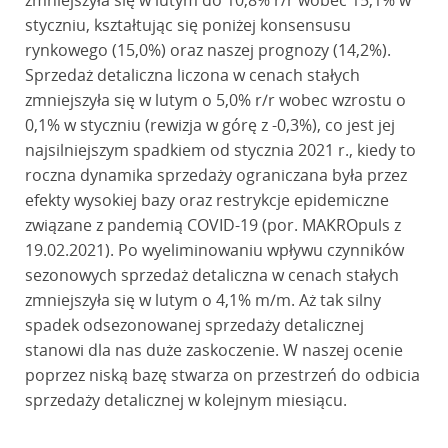
zmniejszyła się w lutym do 10,8% r/r wobec 15,1% w
styczniu, kształtując się poniżej konsensusu
rynkowego (15,0%) oraz naszej prognozy (14,2%).
Sprzedaż detaliczna liczona w cenach stałych
zmniejszyła się w lutym o 5,0% r/r wobec wzrostu o
0,1% w styczniu (rewizja w górę z -0,3%), co jest jej
najsilniejszym spadkiem od stycznia 2021 r., kiedy to
roczna dynamika sprzedaży ograniczana była przez
efekty wysokiej bazy oraz restrykcje epidemiczne
związane z pandemią COVID-19 (por. MAKROpuls z
19.02.2021). Po wyeliminowaniu wpływu czynników
sezonowych sprzedaż detaliczna w cenach stałych
zmniejszyła się w lutym o 4,1% m/m. Aż tak silny
spadek odsezonowanej sprzedaży detalicznej
stanowi dla nas duże zaskoczenie. W naszej ocenie
poprzez niską bazę stwarza on przestrzeń do odbicia
sprzedaży detalicznej w kolejnym miesiącu.