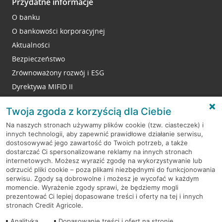
Przydatne informacje
O banku
O bankowości korporacyjnej
Aktualności
Bezpieczeństwo
Zrównoważony rozwój i ESG
Dyrektywa MIFID II
Reklamacje
Twoja zgoda z korzyścią dla Ciebie
Na naszych stronach używamy plików cookie (tzw. ciasteczek) i
innych technologii, aby zapewnić prawidłowe działanie serwisu,
RODO
dostosowywać jego zawartość do Twoich potrzeb, a także
dostarczać Ci spersonalizowane reklamy na innych stronach
Regulamin serwisu
internetowych. Możesz wyrazić zgodę na wykorzystywanie lub
odrzucić pliki cookie – poza plikami niezbędnymi do funkcjonowania
Mapa serwisu
serwisu. Zgody są dobrowolne i możesz je wycofać w każdym
momencie. Wyrażenie zgody sprawi, że będziemy mogli
Polityka
Cookies
prezentować Ci lepiej dopasowane treści i oferty na tej i innych
stronach Credit Agricole.
Polityka prywatności
Analityka
Dopasowanie treści i ofert na stronie