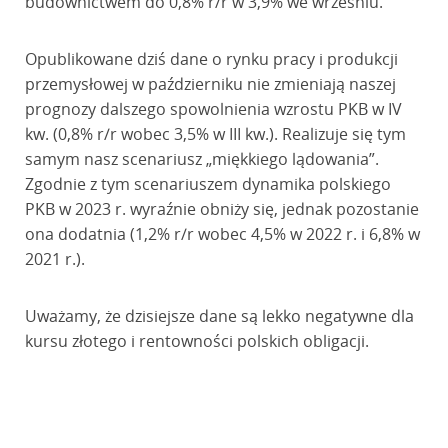
budownictwem do 0,8% r/r w 3,9% we wrześniu.
Opublikowane dziś dane o rynku pracy i produkcji
przemysłowej w październiku nie zmieniają naszej
prognozy dalszego spowolnienia wzrostu PKB w IV
kw. (0,8% r/r wobec 3,5% w III kw.). Realizuje się tym
samym nasz scenariusz „miękkiego lądowania”.
Zgodnie z tym scenariuszem dynamika polskiego
PKB w 2023 r. wyraźnie obniży się, jednak pozostanie
ona dodatnia (1,2% r/r wobec 4,5% w 2022 r. i 6,8% w
2021 r.).
Uważamy, że dzisiejsze dane są lekko negatywne dla
kursu złotego i rentowności polskich obligacji.