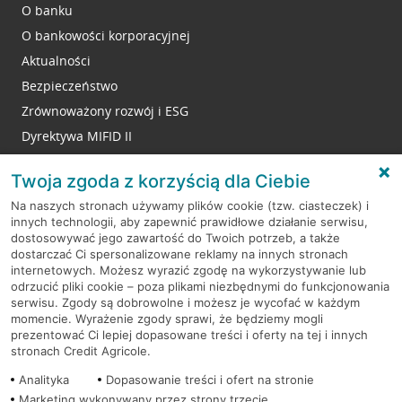
O banku
O bankowości korporacyjnej
Aktualności
Bezpieczeństwo
Zrównoważony rozwój i ESG
Dyrektywa MIFID II
Reklamacje
Twoja zgoda z korzyścią dla Ciebie
Na naszych stronach używamy plików cookie (tzw. ciasteczek) i
innych technologii, aby zapewnić prawidłowe działanie serwisu,
RODO
dostosowywać jego zawartość do Twoich potrzeb, a także
dostarczać Ci spersonalizowane reklamy na innych stronach
Regulamin serwisu
internetowych. Możesz wyrazić zgodę na wykorzystywanie lub
odrzucić pliki cookie – poza plikami niezbędnymi do funkcjonowania
Mapa serwisu
serwisu. Zgody są dobrowolne i możesz je wycofać w każdym
momencie. Wyrażenie zgody sprawi, że będziemy mogli
Polityka
Cookies
prezentować Ci lepiej dopasowane treści i oferty na tej i innych
stronach Credit Agricole.
Polityka prywatności
Analityka
Dopasowanie treści i ofert na stronie
Marketing wykonywany przez strony trzecie