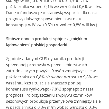
skorygowanego o zmiany cen) do -1,9 % r/r w
październiku wobec -0,1% we wrześniu i 0,6% w III kw.
Dane o funduszu płac stanowią wsparcie dla naszej
prognozy dalszego spowolnienia wzrostu
konsumpcji w IV kw. (0,5% r/r wobec 0,8% w III kw.).
Słabsze dane o produkcji spójne z „miękkim
lądowaniem” polskiej gospodarki
Zgodnie z danymi GUS dynamika produkcji
sprzedanej przemysłu w przedsiębiorstwach
zatrudniających powyżej 9 osób zmniejszyła się w
październiku do 6,8% r/r wobec wzrostu o 9,8% we
wrześniu, kształtując się znacząco poniżej
konsensusu rynkowego (7,8%) spójnego z naszą
prognozą. Po oczyszczeniu z wpływu czynników
sezonowych produkcja przemysłowa zmniejszyła się
w październiku o 0,3% m/m wobec wzrostu o 0,3%