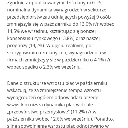
Zgodnie z opublikowanymi dziś danymi GUS,
nominalna dynamika wynagrodzeń w sektorze
przedsiębiorstw zatrudniających powyżej 9 osób
zmniejszyła się w październiku do 13,0% r/r wobec
14,5% we wrześniu, kształtując się poniżej
konsensusu rynkowego (13,8%) oraz naszej
prognozy (14,2%). W ujęciu realnym, po
skorygowaniu o zmiany cen, wynagrodzenia w
firmach zmniejszyły się w październiku o 4,1% r/r
wobec spadku o 2,3% we wrześniu.
Dane o strukturze wzrostu płac w październiku
wskazują, że za zmniejszenie tempa wzrostu
wynagrodzeń ogółem odpowiadała przede
wszystkim niższa dynamika płac w dziale
„przetwórstwo przemysłowe” (11,2% r/r w
październiku wobec 12,6% we wrześniu). Ponadto,
silne spowolnienie wzrostu płac odnotowano w